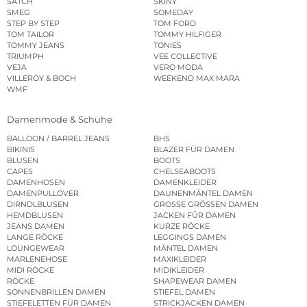
SATCH
SKINY
SMEG
SOMEDAY
STEP BY STEP
TOM FORD
TOM TAILOR
TOMMY HILFIGER
TOMMY JEANS
TONIES
TRIUMPH
VEE COLLECTIVE
VEJA
VERO MODA
VILLEROY & BOCH
WEEKEND MAX MARA
WMF
Damenmode & Schuhe
BALLOON / BARREL JEANS
BHS
BIKINIS
BLAZER FÜR DAMEN
BLUSEN
BOOTS
CAPES
CHELSEABOOTS
DAMENHOSEN
DAMENKLEIDER
DAMENPULLOVER
DAUNENMÄNTEL DAMEN
DIRNDLBLUSEN
GROSSE GRÖSSEN DAMEN
HEMDBLUSEN
JACKEN FÜR DAMEN
JEANS DAMEN
KURZE RÖCKE
LANGE RÖCKE
LEGGINGS DAMEN
LOUNGEWEAR
MÄNTEL DAMEN
MARLENEHOSE
MAXIKLEIDER
MIDI RÖCKE
MIDIKLEIDER
RÖCKE
SHAPEWEAR DAMEN
SONNENBRILLEN DAMEN
STIEFEL DAMEN
STIEFELETTEN FÜR DAMEN
STRICKJACKEN DAMEN