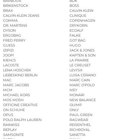
BARBOUR
BDK
BIRKENSTOCK
BOSS
BRAX
CALVIN KLEIN
CALVIN KLEIN JEANS
CLINIQUE
COMMA
COPENHAGEN
DR. MARTENS
DRYKORN
DYSON
ECOALF
ERGOBAG
FALKE
FRED PERRY
GOT BAG
GUESS
HUGO
IZIPIZI
JACK & JONES
JOOP!
KAPTEN & SON
KIEHL’S
LA PRAIRIE
LACOSTE
LE CREUSET
LENA HOSCHEK
LEVI’S®
LIEBESKIND BERLIN
LUISA CERANO
MAC
MARC CAIN
MARC JACOBS
MARC O’POLO
MCM
MEY
MICHAEL KORS
MONARI
MOS MOSH
NEW BALANCE
OFFICINE CREATIVE
OLYMP
ON SCHUHE
ONLY
OPUS
PAUL GREEN
POLO RALPH LAUREN
RAGWEAR
RAINKISS
REISENTHEL
REPLAY
RICHROYAL
SAMSONITE
SANETTA