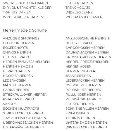
SWEATSHIRTS FÜR DAMEN
SOCKEN DAMEN
DIRNDL & TRACHTENKLEIDER
TRENCHCOATS
T-SHIRTS DAMEN
WIDELEG JEANS
WINTERJACKEN DAMEN
WOLLMÄNTEL DAMEN
Herrenmode & Schuhe
ANZÜGE & SMOKINGS
ANZUGSSCHUHE HERREN
BLOUSON HERREN
BOOTS HERREN
BOXERSHORTS
CARGOHOSEN HERREN
CHINOS HERREN
DAUNENJACKEN HERREN
GILETS HERREN
GROSSE GRÖSSEN HERREN
HERREN BUSINESSHEMDEN
HERREN FREIZEITHEMDEN
HERREN HEMDEN
HERRENHOSEN
HERRENJACKEN
HERRENSNEAKER
HOODIES HERREN
JEANS HERREN
LEDERHOSEN
LEDERJACKEN HERREN
MÄNTEL HERREN
OVERSHIRTS HERREN
PARKA HERREN
POLOSHIRTS HERREN
STRICKPULLOVER HERREN
PULLUNDER HERREN
PYJAMAS HERREN
RUCKSÄCKE HERREN
SAKKOS
SOCKEN HERREN
SOCKEN MULTIPACKS
SONNENBRILLEN HERREN
STRICKJACKEN HERREN
SWEATSHIRTS
TRACHTENMODE HERREN
T-SHIRTS HERREN
ÜBERGANGSJACKEN HERREN
UNTERHEMDEN HERREN
UNTERWÄSCHE HERREN
WINTERJACKEN HERREN