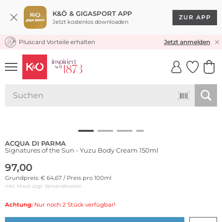
K&Ö & GIGASPORT APP
ZUR APP
Jetzt kostenlos downloaden
Pluscard Vorteile erhalten
KOSTENLOSER VERSAND* & RÜCKVERSAND
Jetzt anmelden
UNSERE APP
CLICK &
CLICK &
COLLECT
RESERVE
ACQUA DI PARMA
Signatures of the Sun - Yuzu Body Cream 150ml
97,00
Grundpreis: € 64,67 / Preis pro 100ml
inkl. Mwst zzgl.
Versandkosten
Achtung:
Nur noch 2 Stück verfügbar!