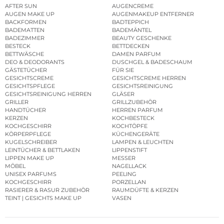
AFTER SUN
AUGENCREME
AUGEN MAKE UP
AUGENMAKEUP ENTFERNER
BACKFORMEN
BADTEPPICH
BADEMATTEN
BADEMÄNTEL
BADEZIMMER
BEAUTY GESCHENKE
BESTECK
BETTDECKEN
BETTWÄSCHE
DAMEN PARFUM
DEO & DEODORANTS
DUSCHGEL & BADESCHAUM
GÄSTETÜCHER
FÜR SIE
GESICHTSCREME
GESICHTSCREME HERREN
GESICHTSPFLEGE
GESICHTSREINIGUNG
GESICHTSREINIGUNG HERREN
GLÄSER
GRILLER
GRILLZUBEHÖR
HANDTÜCHER
HERREN PARFUM
KERZEN
KOCHBESTECK
KOCHGESCHIRR
KOCHTÖPFE
KÖRPERPFLEGE
KÜCHENGERÄTE
KUGELSCHREIBER
LAMPEN & LEUCHTEN
LEINTÜCHER & BETTLAKEN
LIPPENSTIFT
LIPPEN MAKE UP
MESSER
MÖBEL
NAGELLACK
UNISEX PARFUMS
PEELING
KOCHGESCHIRR
PORZELLAN
RASIERER & RASUR ZUBEHÖR
RAUMDÜFTE & KERZEN
TEINT | GESICHTS MAKE UP
VASEN