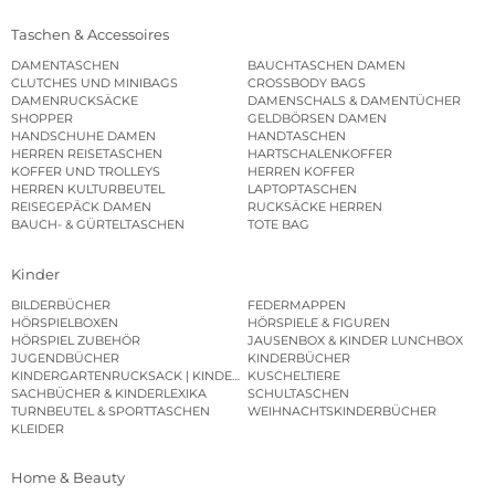
Taschen & Accessoires
DAMENTASCHEN
BAUCHTASCHEN DAMEN
CLUTCHES UND MINIBAGS
CROSSBODY BAGS
DAMENRUCKSÄCKE
DAMENSCHALS & DAMENTÜCHER
SHOPPER
GELDBÖRSEN DAMEN
HANDSCHUHE DAMEN
HANDTASCHEN
HERREN REISETASCHEN
HARTSCHALENKOFFER
KOFFER UND TROLLEYS
HERREN KOFFER
HERREN KULTURBEUTEL
LAPTOPTASCHEN
REISEGEPÄCK DAMEN
RUCKSÄCKE HERREN
BAUCH- & GÜRTELTASCHEN
TOTE BAG
Kinder
BILDERBÜCHER
FEDERMAPPEN
HÖRSPIELBOXEN
HÖRSPIELE & FIGUREN
HÖRSPIEL ZUBEHÖR
JAUSENBOX & KINDER LUNCHBOX
JUGENDBÜCHER
KINDERBÜCHER
KINDERGARTENRUCKSACK | KINDERGARTENBEUTEL
KUSCHELTIERE
SACHBÜCHER & KINDERLEXIKA
SCHULTASCHEN
TURNBEUTEL & SPORTTASCHEN
WEIHNACHTSKINDERBÜCHER
KLEIDER
Home & Beauty