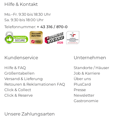
Hilfe & Kontakt
Mo.–Fr. 9:30 bis 18:30 Uhr
Sa. 9:30 bis 18:00 Uhr
Telefonnummer:
+ 43 316 / 870-0
Kundenservice
Unternehmen
Hilfe & FAQ
Standorte / Häuser
Größentabellen
Job & Karriere
Versand & Lieferung
Über uns
Retouren & Reklamationen FAQ
PlusCard
Click & Collect
Presse
Click & Reserve
Newsletter
Gastronomie
Unsere Zahlungsarten
Klarna
Paypal
Mastercard
Visa
Diners
Eps
Shop