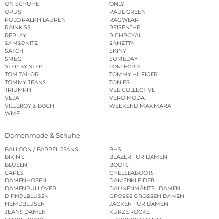
ON SCHUHE
ONLY
OPUS
PAUL GREEN
POLO RALPH LAUREN
RAGWEAR
RAINKISS
REISENTHEL
REPLAY
RICHROYAL
SAMSONITE
SANETTA
SATCH
SKINY
SMEG
SOMEDAY
STEP BY STEP
TOM FORD
TOM TAILOR
TOMMY HILFIGER
TOMMY JEANS
TONIES
TRIUMPH
VEE COLLECTIVE
VEJA
VERO MODA
VILLEROY & BOCH
WEEKEND MAX MARA
WMF
Damenmode & Schuhe
BALLOON / BARREL JEANS
BHS
BIKINIS
BLAZER FÜR DAMEN
BLUSEN
BOOTS
CAPES
CHELSEABOOTS
DAMENHOSEN
DAMENKLEIDER
DAMENPULLOVER
DAUNENMÄNTEL DAMEN
DIRNDLBLUSEN
GROSSE GRÖSSEN DAMEN
HEMDBLUSEN
JACKEN FÜR DAMEN
JEANS DAMEN
KURZE RÖCKE