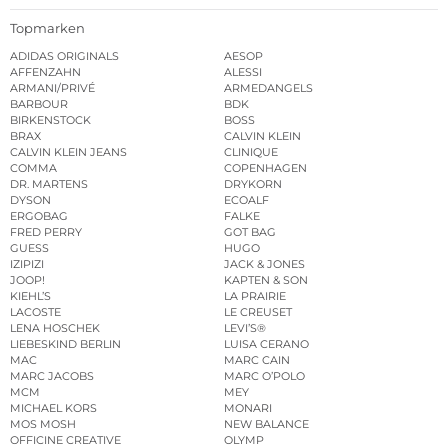
Topmarken
ADIDAS ORIGINALS
AESOP
AFFENZAHN
ALESSI
ARMANI/PRIVÉ
ARMEDANGELS
BARBOUR
BDK
BIRKENSTOCK
BOSS
BRAX
CALVIN KLEIN
CALVIN KLEIN JEANS
CLINIQUE
COMMA
COPENHAGEN
DR. MARTENS
DRYKORN
DYSON
ECOALF
ERGOBAG
FALKE
FRED PERRY
GOT BAG
GUESS
HUGO
IZIPIZI
JACK & JONES
JOOP!
KAPTEN & SON
KIEHL’S
LA PRAIRIE
LACOSTE
LE CREUSET
LENA HOSCHEK
LEVI’S®
LIEBESKIND BERLIN
LUISA CERANO
MAC
MARC CAIN
MARC JACOBS
MARC O’POLO
MCM
MEY
MICHAEL KORS
MONARI
MOS MOSH
NEW BALANCE
OFFICINE CREATIVE
OLYMP