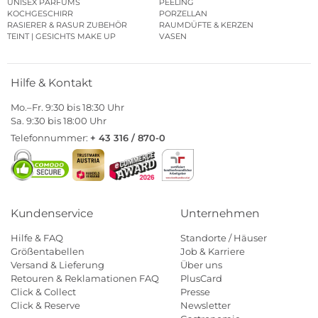
UNISEX PARFUMS
PEELING
KOCHGESCHIRR
PORZELLAN
RASIERER & RASUR ZUBEHÖR
RAUMDÜFTE & KERZEN
TEINT | GESICHTS MAKE UP
VASEN
Hilfe & Kontakt
Mo.–Fr. 9:30 bis 18:30 Uhr
Sa. 9:30 bis 18:00 Uhr
Telefonnummer:
+ 43 316 / 870-0
Kundenservice
Unternehmen
Hilfe & FAQ
Standorte / Häuser
Größentabellen
Job & Karriere
Versand & Lieferung
Über uns
Retouren & Reklamationen FAQ
PlusCard
Click & Collect
Presse
Click & Reserve
Newsletter