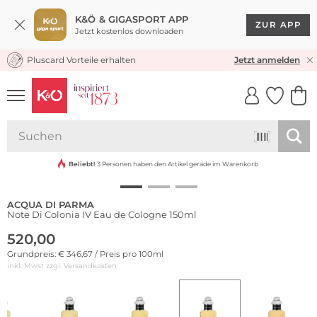
K&Ö & GIGASPORT APP
ZUR APP
Jetzt kostenlos downloaden
Pluscard Vorteile erhalten
KOSTENLOSER VERSAND* & RÜCKVERSAND
Jetzt anmelden
UNSERE APP
CLICK &
CLICK &
COLLECT
RESERVE
Beliebt!
3 Personen haben den Artikel gerade im Warenkorb
ACQUA DI PARMA
Note Di Colonia IV Eau de Cologne 150ml
520,00
Grundpreis: € 346,67 / Preis pro 100ml
inkl. Mwst zzgl.
Versandkosten