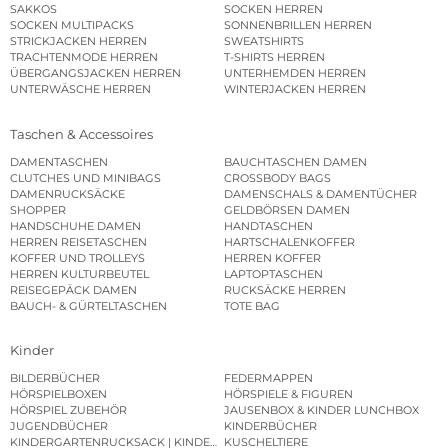
SAKKOS
SOCKEN HERREN
SOCKEN MULTIPACKS
SONNENBRILLEN HERREN
STRICKJACKEN HERREN
SWEATSHIRTS
TRACHTENMODE HERREN
T-SHIRTS HERREN
ÜBERGANGSJACKEN HERREN
UNTERHEMDEN HERREN
UNTERWÄSCHE HERREN
WINTERJACKEN HERREN
Taschen & Accessoires
DAMENTASCHEN
BAUCHTASCHEN DAMEN
CLUTCHES UND MINIBAGS
CROSSBODY BAGS
DAMENRUCKSÄCKE
DAMENSCHALS & DAMENTÜCHER
SHOPPER
GELDBÖRSEN DAMEN
HANDSCHUHE DAMEN
HANDTASCHEN
HERREN REISETASCHEN
HARTSCHALENKOFFER
KOFFER UND TROLLEYS
HERREN KOFFER
HERREN KULTURBEUTEL
LAPTOPTASCHEN
REISEGEPÄCK DAMEN
RUCKSÄCKE HERREN
BAUCH- & GÜRTELTASCHEN
TOTE BAG
Kinder
BILDERBÜCHER
FEDERMAPPEN
HÖRSPIELBOXEN
HÖRSPIELE & FIGUREN
HÖRSPIEL ZUBEHÖR
JAUSENBOX & KINDER LUNCHBOX
JUGENDBÜCHER
KINDERBÜCHER
KINDERGARTENRUCKSACK | KINDERGARTENBEUTEL
KUSCHELTIERE