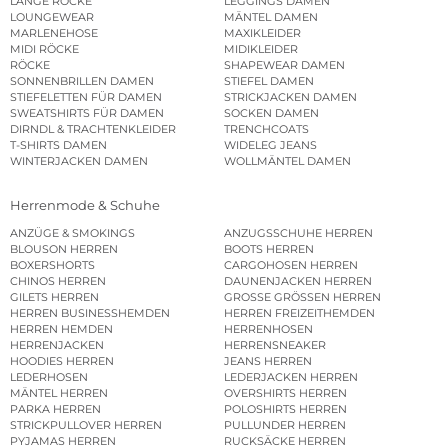
LANGE RÖCKE
LEGGINGS DAMEN
LOUNGEWEAR
MÄNTEL DAMEN
MARLENEHOSE
MAXIKLEIDER
MIDI RÖCKE
MIDIKLEIDER
RÖCKE
SHAPEWEAR DAMEN
SONNENBRILLEN DAMEN
STIEFEL DAMEN
STIEFELETTEN FÜR DAMEN
STRICKJACKEN DAMEN
SWEATSHIRTS FÜR DAMEN
SOCKEN DAMEN
DIRNDL & TRACHTENKLEIDER
TRENCHCOATS
T-SHIRTS DAMEN
WIDELEG JEANS
WINTERJACKEN DAMEN
WOLLMÄNTEL DAMEN
Herrenmode & Schuhe
ANZÜGE & SMOKINGS
ANZUGSSCHUHE HERREN
BLOUSON HERREN
BOOTS HERREN
BOXERSHORTS
CARGOHOSEN HERREN
CHINOS HERREN
DAUNENJACKEN HERREN
GILETS HERREN
GROSSE GRÖSSEN HERREN
HERREN BUSINESSHEMDEN
HERREN FREIZEITHEMDEN
HERREN HEMDEN
HERRENHOSEN
HERRENJACKEN
HERRENSNEAKER
HOODIES HERREN
JEANS HERREN
LEDERHOSEN
LEDERJACKEN HERREN
MÄNTEL HERREN
OVERSHIRTS HERREN
PARKA HERREN
POLOSHIRTS HERREN
STRICKPULLOVER HERREN
PULLUNDER HERREN
PYJAMAS HERREN
RUCKSÄCKE HERREN