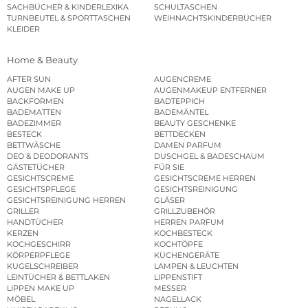
SACHBÜCHER & KINDERLEXIKA
SCHULTASCHEN
TURNBEUTEL & SPORTTASCHEN
WEIHNACHTSKINDERBÜCHER
KLEIDER
Home & Beauty
AFTER SUN
AUGENCREME
AUGEN MAKE UP
AUGENMAKEUP ENTFERNER
BACKFORMEN
BADTEPPICH
BADEMATTEN
BADEMÄNTEL
BADEZIMMER
BEAUTY GESCHENKE
BESTECK
BETTDECKEN
BETTWÄSCHE
DAMEN PARFUM
DEO & DEODORANTS
DUSCHGEL & BADESCHAUM
GÄSTETÜCHER
FÜR SIE
GESICHTSCREME
GESICHTSCREME HERREN
GESICHTSPFLEGE
GESICHTSREINIGUNG
GESICHTSREINIGUNG HERREN
GLÄSER
GRILLER
GRILLZUBEHÖR
HANDTÜCHER
HERREN PARFUM
KERZEN
KOCHBESTECK
KOCHGESCHIRR
KOCHTÖPFE
KÖRPERPFLEGE
KÜCHENGERÄTE
KUGELSCHREIBER
LAMPEN & LEUCHTEN
LEINTÜCHER & BETTLAKEN
LIPPENSTIFT
LIPPEN MAKE UP
MESSER
MÖBEL
NAGELLACK