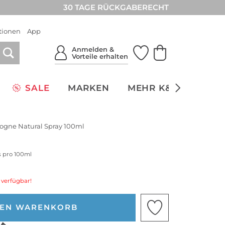
30 TAGE RÜCKGABERECHT
tionen
App
Anmelden &
Vorteile erhalten
SALE
MARKEN
MEHR K&Ö
NACH
logne Natural Spray 100ml
s pro 100ml
 verfügbar!
DEN WARENKORB