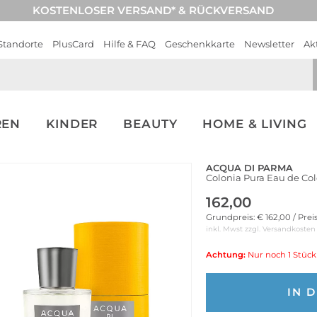
KOSTENLOSER VERSAND* & RÜCKVERSAND
Standorte
PlusCard
Hilfe & FAQ
Geschenkkarte
Newsletter
Ak
REN
KINDER
BEAUTY
HOME & LIVING
ACQUA DI PARMA
Colonia Pura Eau de Co
162,00
Grundpreis: € 162,00 / Prei
inkl. Mwst zzgl.
Versandkosten
Achtung:
Nur noch 1 Stück
IN 