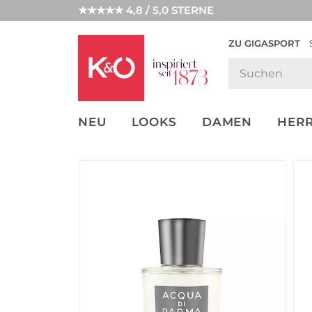
★★★★★ 4,8 / 5,0 STERNE
ZU GIGASPORT
FASHION-
UNSERE APP
CLICK &
CLICK &
TRENDS
COLLECT
RESERVE
NEU
LOOKS
DAMEN
HER