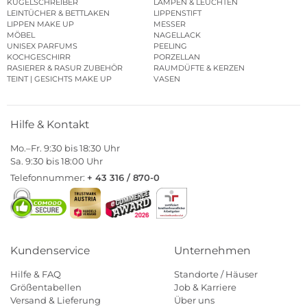
KUGELSCHREIBER
LAMPEN & LEUCHTEN
LEINTÜCHER & BETTLAKEN
LIPPENSTIFT
LIPPEN MAKE UP
MESSER
MÖBEL
NAGELLACK
UNISEX PARFUMS
PEELING
KOCHGESCHIRR
PORZELLAN
RASIERER & RASUR ZUBEHÖR
RAUMDÜFTE & KERZEN
TEINT | GESICHTS MAKE UP
VASEN
Hilfe & Kontakt
Mo.–Fr. 9:30 bis 18:30 Uhr
Sa. 9:30 bis 18:00 Uhr
Telefonnummer:
+ 43 316 / 870-0
Kundenservice
Unternehmen
Hilfe & FAQ
Standorte / Häuser
Größentabellen
Job & Karriere
Versand & Lieferung
Über uns