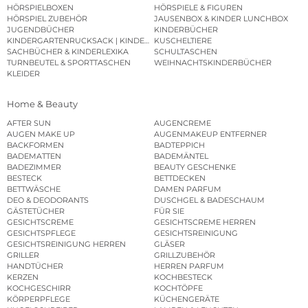
HÖRSPIELBOXEN
HÖRSPIELE & FIGUREN
HÖRSPIEL ZUBEHÖR
JAUSENBOX & KINDER LUNCHBOX
JUGENDBÜCHER
KINDERBÜCHER
KINDERGARTENRUCKSACK | KINDERGARTENBEUTEL
KUSCHELTIERE
SACHBÜCHER & KINDERLEXIKA
SCHULTASCHEN
TURNBEUTEL & SPORTTASCHEN
WEIHNACHTSKINDERBÜCHER
KLEIDER
Home & Beauty
AFTER SUN
AUGENCREME
AUGEN MAKE UP
AUGENMAKEUP ENTFERNER
BACKFORMEN
BADTEPPICH
BADEMATTEN
BADEMÄNTEL
BADEZIMMER
BEAUTY GESCHENKE
BESTECK
BETTDECKEN
BETTWÄSCHE
DAMEN PARFUM
DEO & DEODORANTS
DUSCHGEL & BADESCHAUM
GÄSTETÜCHER
FÜR SIE
GESICHTSCREME
GESICHTSCREME HERREN
GESICHTSPFLEGE
GESICHTSREINIGUNG
GESICHTSREINIGUNG HERREN
GLÄSER
GRILLER
GRILLZUBEHÖR
HANDTÜCHER
HERREN PARFUM
KERZEN
KOCHBESTECK
KOCHGESCHIRR
KOCHTÖPFE
KÖRPERPFLEGE
KÜCHENGERÄTE