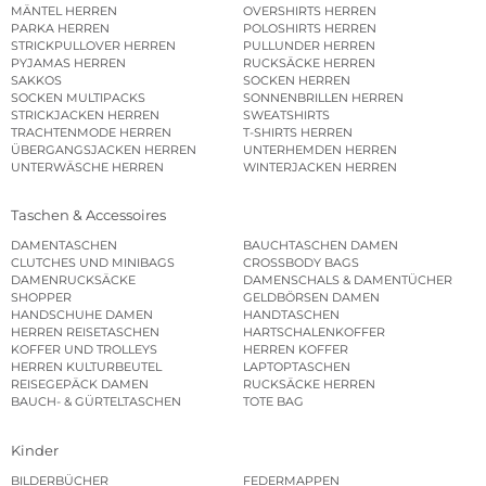
MÄNTEL HERREN
OVERSHIRTS HERREN
PARKA HERREN
POLOSHIRTS HERREN
STRICKPULLOVER HERREN
PULLUNDER HERREN
PYJAMAS HERREN
RUCKSÄCKE HERREN
SAKKOS
SOCKEN HERREN
SOCKEN MULTIPACKS
SONNENBRILLEN HERREN
STRICKJACKEN HERREN
SWEATSHIRTS
TRACHTENMODE HERREN
T-SHIRTS HERREN
ÜBERGANGSJACKEN HERREN
UNTERHEMDEN HERREN
UNTERWÄSCHE HERREN
WINTERJACKEN HERREN
Taschen & Accessoires
DAMENTASCHEN
BAUCHTASCHEN DAMEN
CLUTCHES UND MINIBAGS
CROSSBODY BAGS
DAMENRUCKSÄCKE
DAMENSCHALS & DAMENTÜCHER
SHOPPER
GELDBÖRSEN DAMEN
HANDSCHUHE DAMEN
HANDTASCHEN
HERREN REISETASCHEN
HARTSCHALENKOFFER
KOFFER UND TROLLEYS
HERREN KOFFER
HERREN KULTURBEUTEL
LAPTOPTASCHEN
REISEGEPÄCK DAMEN
RUCKSÄCKE HERREN
BAUCH- & GÜRTELTASCHEN
TOTE BAG
Kinder
BILDERBÜCHER
FEDERMAPPEN