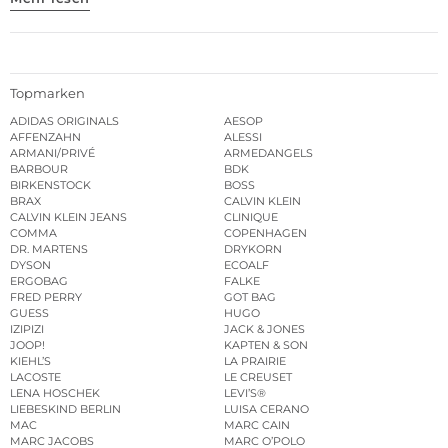
Topmarken
ADIDAS ORIGINALS
AESOP
AFFENZAHN
ALESSI
ARMANI/PRIVÉ
ARMEDANGELS
BARBOUR
BDK
BIRKENSTOCK
BOSS
BRAX
CALVIN KLEIN
CALVIN KLEIN JEANS
CLINIQUE
COMMA
COPENHAGEN
DR. MARTENS
DRYKORN
DYSON
ECOALF
ERGOBAG
FALKE
FRED PERRY
GOT BAG
GUESS
HUGO
IZIPIZI
JACK & JONES
JOOP!
KAPTEN & SON
KIEHL’S
LA PRAIRIE
LACOSTE
LE CREUSET
LENA HOSCHEK
LEVI’S®
LIEBESKIND BERLIN
LUISA CERANO
MAC
MARC CAIN
MARC JACOBS
MARC O’POLO