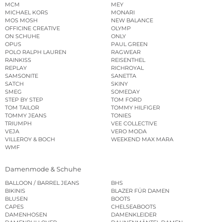
MCM
MEY
MICHAEL KORS
MONARI
MOS MOSH
NEW BALANCE
OFFICINE CREATIVE
OLYMP
ON SCHUHE
ONLY
OPUS
PAUL GREEN
POLO RALPH LAUREN
RAGWEAR
RAINKISS
REISENTHEL
REPLAY
RICHROYAL
SAMSONITE
SANETTA
SATCH
SKINY
SMEG
SOMEDAY
STEP BY STEP
TOM FORD
TOM TAILOR
TOMMY HILFIGER
TOMMY JEANS
TONIES
TRIUMPH
VEE COLLECTIVE
VEJA
VERO MODA
VILLEROY & BOCH
WEEKEND MAX MARA
WMF
Damenmode & Schuhe
BALLOON / BARREL JEANS
BHS
BIKINIS
BLAZER FÜR DAMEN
BLUSEN
BOOTS
CAPES
CHELSEABOOTS
DAMENHOSEN
DAMENKLEIDER