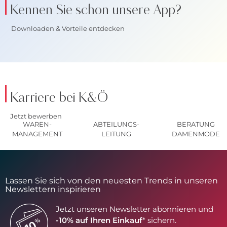
Kennen Sie schon unsere App?
Downloaden & Vorteile entdecken
Karriere bei K&Ö
Jetzt bewerben
WAREN-
ABTEILUNGS-
BERATUNG
MANAGEMENT
LEITUNG
DAMENMODE
Lassen Sie sich von den neuesten Trends in unseren
Newslettern inspirieren
Jetzt unseren Newsletter abonnieren und
-10% auf Ihren Einkauf
* sichern.