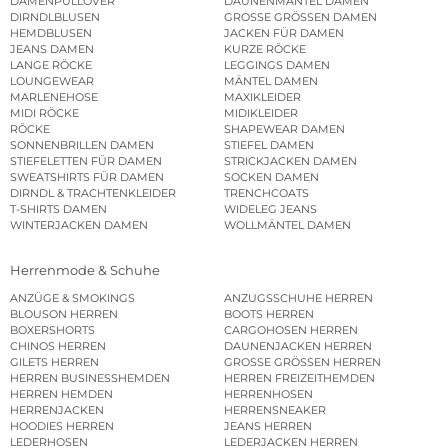
DAMENPULLOVER
DAUNENMÄNTEL DAMEN
DIRNDLBLUSEN
GROSSE GRÖSSEN DAMEN
HEMDBLUSEN
JACKEN FÜR DAMEN
JEANS DAMEN
KURZE RÖCKE
LANGE RÖCKE
LEGGINGS DAMEN
LOUNGEWEAR
MÄNTEL DAMEN
MARLENEHOSE
MAXIKLEIDER
MIDI RÖCKE
MIDIKLEIDER
RÖCKE
SHAPEWEAR DAMEN
SONNENBRILLEN DAMEN
STIEFEL DAMEN
STIEFELETTEN FÜR DAMEN
STRICKJACKEN DAMEN
SWEATSHIRTS FÜR DAMEN
SOCKEN DAMEN
DIRNDL & TRACHTENKLEIDER
TRENCHCOATS
T-SHIRTS DAMEN
WIDELEG JEANS
WINTERJACKEN DAMEN
WOLLMÄNTEL DAMEN
Herrenmode & Schuhe
ANZÜGE & SMOKINGS
ANZUGSSCHUHE HERREN
BLOUSON HERREN
BOOTS HERREN
BOXERSHORTS
CARGOHOSEN HERREN
CHINOS HERREN
DAUNENJACKEN HERREN
GILETS HERREN
GROSSE GRÖSSEN HERREN
HERREN BUSINESSHEMDEN
HERREN FREIZEITHEMDEN
HERREN HEMDEN
HERRENHOSEN
HERRENJACKEN
HERRENSNEAKER
HOODIES HERREN
JEANS HERREN
LEDERHOSEN
LEDERJACKEN HERREN