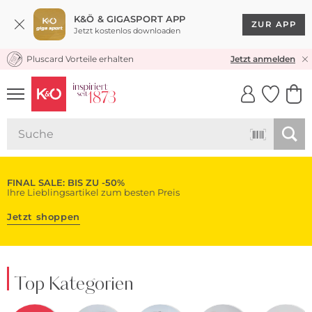
K&Ö & GIGASPORT APP
ZUR APP
Jetzt kostenlos downloaden
Pluscard Vorteile erhalten
KOSTENLOSER VERSAND* & RÜCKVERSAND
Jetzt anmelden
UNSERE APP
CLICK &
CLICK &
COLLECT
RESERVE
FINAL SALE: BIS ZU -50%
Ihre Lieblingsartikel zum besten Preis
Jetzt shoppen
Top Kategorien