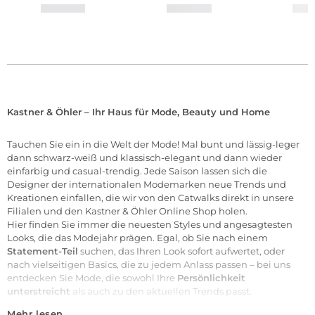
Kastner & Öhler – Ihr Haus für Mode, Beauty und Home
Tauchen Sie ein in die Welt der
Mode
! Mal bunt und lässig-leger
dann schwarz-weiß und klassisch-elegant und dann wieder
einfarbig und casual-trendig. Jede Saison lassen sich die
Designer der internationalen
Modemarken
neue Trends und
Kreationen einfallen, die wir von den Catwalks direkt in unsere
Filialen
und den Kastner & Öhler Online Shop holen.
Hier finden Sie immer die neuesten Styles und angesagtesten
Looks, die das Modejahr prägen. Egal, ob Sie nach einem
Statement-Teil
suchen, das Ihren Look sofort aufwertet, oder
nach vielseitigen Basics, die zu jedem Anlass passen – bei uns
entdecken Sie Mode, die sowohl Ihre
Persönlichkeit
unterstreicht
als auch zu den aktuellen Trends passt.
Mehr lesen