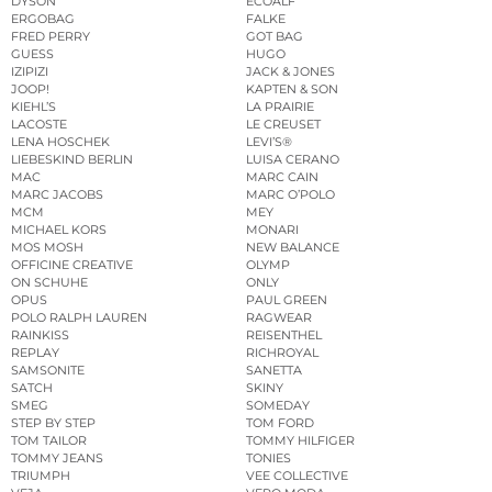
DYSON
ECOALF
ERGOBAG
FALKE
FRED PERRY
GOT BAG
GUESS
HUGO
IZIPIZI
JACK & JONES
JOOP!
KAPTEN & SON
KIEHL’S
LA PRAIRIE
LACOSTE
LE CREUSET
LENA HOSCHEK
LEVI’S®
LIEBESKIND BERLIN
LUISA CERANO
MAC
MARC CAIN
MARC JACOBS
MARC O’POLO
MCM
MEY
MICHAEL KORS
MONARI
MOS MOSH
NEW BALANCE
OFFICINE CREATIVE
OLYMP
ON SCHUHE
ONLY
OPUS
PAUL GREEN
POLO RALPH LAUREN
RAGWEAR
RAINKISS
REISENTHEL
REPLAY
RICHROYAL
SAMSONITE
SANETTA
SATCH
SKINY
SMEG
SOMEDAY
STEP BY STEP
TOM FORD
TOM TAILOR
TOMMY HILFIGER
TOMMY JEANS
TONIES
TRIUMPH
VEE COLLECTIVE