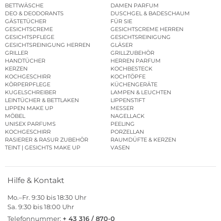
BETTWÄSCHE
DAMEN PARFUM
DEO & DEODORANTS
DUSCHGEL & BADESCHAUM
GÄSTETÜCHER
FÜR SIE
GESICHTSCREME
GESICHTSCREME HERREN
GESICHTSPFLEGE
GESICHTSREINIGUNG
GESICHTSREINIGUNG HERREN
GLÄSER
GRILLER
GRILLZUBEHÖR
HANDTÜCHER
HERREN PARFUM
KERZEN
KOCHBESTECK
KOCHGESCHIRR
KOCHTÖPFE
KÖRPERPFLEGE
KÜCHENGERÄTE
KUGELSCHREIBER
LAMPEN & LEUCHTEN
LEINTÜCHER & BETTLAKEN
LIPPENSTIFT
LIPPEN MAKE UP
MESSER
MÖBEL
NAGELLACK
UNISEX PARFUMS
PEELING
KOCHGESCHIRR
PORZELLAN
RASIERER & RASUR ZUBEHÖR
RAUMDÜFTE & KERZEN
TEINT | GESICHTS MAKE UP
VASEN
Hilfe & Kontakt
Mo.–Fr. 9:30 bis 18:30 Uhr
Sa. 9:30 bis 18:00 Uhr
Telefonnummer:
+ 43 316 / 870-0