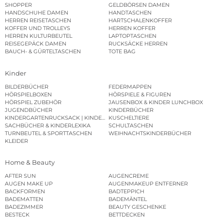
SHOPPER
GELDBÖRSEN DAMEN
HANDSCHUHE DAMEN
HANDTASCHEN
HERREN REISETASCHEN
HARTSCHALENKOFFER
KOFFER UND TROLLEYS
HERREN KOFFER
HERREN KULTURBEUTEL
LAPTOPTASCHEN
REISEGEPÄCK DAMEN
RUCKSÄCKE HERREN
BAUCH- & GÜRTELTASCHEN
TOTE BAG
Kinder
BILDERBÜCHER
FEDERMAPPEN
HÖRSPIELBOXEN
HÖRSPIELE & FIGUREN
HÖRSPIEL ZUBEHÖR
JAUSENBOX & KINDER LUNCHBOX
JUGENDBÜCHER
KINDERBÜCHER
KINDERGARTENRUCKSACK | KINDERGARTENBEUTEL
KUSCHELTIERE
SACHBÜCHER & KINDERLEXIKA
SCHULTASCHEN
TURNBEUTEL & SPORTTASCHEN
WEIHNACHTSKINDERBÜCHER
KLEIDER
Home & Beauty
AFTER SUN
AUGENCREME
AUGEN MAKE UP
AUGENMAKEUP ENTFERNER
BACKFORMEN
BADTEPPICH
BADEMATTEN
BADEMÄNTEL
BADEZIMMER
BEAUTY GESCHENKE
BESTECK
BETTDECKEN