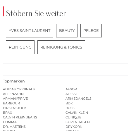
Stöbern Sie weiter
YVES SAINT LAURENT
BEAUTY
PFLEGE
REINIGUNG
REINIGUNG & TONICS
Topmarken
ADIDAS ORIGINALS
AESOP
AFFENZAHN
ALESSI
ARMANI/PRIVÉ
ARMEDANGELS
BARBOUR
BDK
BIRKENSTOCK
BOSS
BRAX
CALVIN KLEIN
CALVIN KLEIN JEANS
CLINIQUE
COMMA
COPENHAGEN
DR. MARTENS
DRYKORN