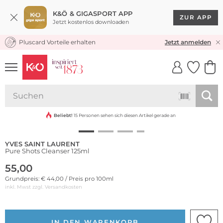
K&Ö & GIGASPORT APP
ZUR APP
Jetzt kostenlos downloaden
Pluscard Vorteile erhalten
KOSTENLOSER VERSAND* & RÜCKVERSAND
Jetzt anmelden
UNSERE APP
CLICK &
CLICK &
COLLECT
RESERVE
Beliebt!
15 Personen sehen sich diesen Artikel gerade an
YVES SAINT LAURENT
Pure Shots Cleanser 125ml
55,00
Grundpreis: € 44,00 / Preis pro 100ml
inkl. Mwst zzgl.
Versandkosten
IN DEN WARENKORB