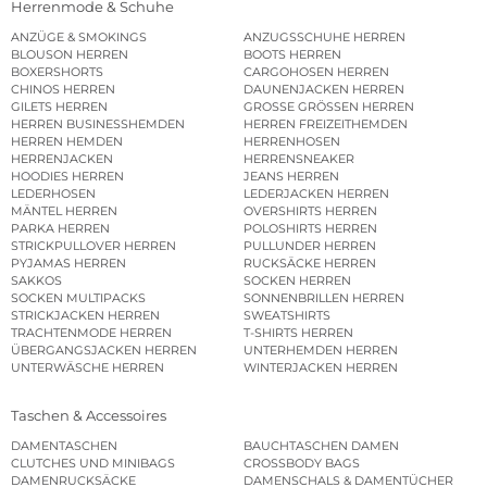
Herrenmode & Schuhe
ANZÜGE & SMOKINGS
ANZUGSSCHUHE HERREN
BLOUSON HERREN
BOOTS HERREN
BOXERSHORTS
CARGOHOSEN HERREN
CHINOS HERREN
DAUNENJACKEN HERREN
GILETS HERREN
GROSSE GRÖSSEN HERREN
HERREN BUSINESSHEMDEN
HERREN FREIZEITHEMDEN
HERREN HEMDEN
HERRENHOSEN
HERRENJACKEN
HERRENSNEAKER
HOODIES HERREN
JEANS HERREN
LEDERHOSEN
LEDERJACKEN HERREN
MÄNTEL HERREN
OVERSHIRTS HERREN
PARKA HERREN
POLOSHIRTS HERREN
STRICKPULLOVER HERREN
PULLUNDER HERREN
PYJAMAS HERREN
RUCKSÄCKE HERREN
SAKKOS
SOCKEN HERREN
SOCKEN MULTIPACKS
SONNENBRILLEN HERREN
STRICKJACKEN HERREN
SWEATSHIRTS
TRACHTENMODE HERREN
T-SHIRTS HERREN
ÜBERGANGSJACKEN HERREN
UNTERHEMDEN HERREN
UNTERWÄSCHE HERREN
WINTERJACKEN HERREN
Taschen & Accessoires
DAMENTASCHEN
BAUCHTASCHEN DAMEN
CLUTCHES UND MINIBAGS
CROSSBODY BAGS
DAMENRUCKSÄCKE
DAMENSCHALS & DAMENTÜCHER