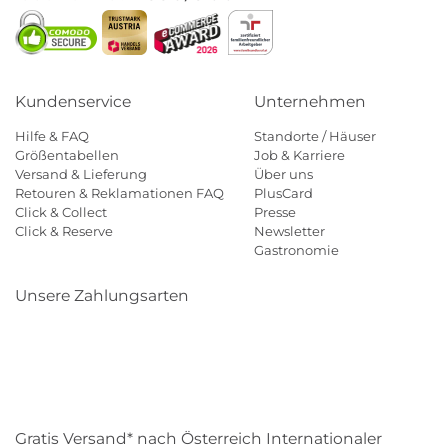
Kundenservice
Unternehmen
Hilfe & FAQ
Standorte / Häuser
Größentabellen
Job & Karriere
Versand & Lieferung
Über uns
Retouren & Reklamationen FAQ
PlusCard
Click & Collect
Presse
Click & Reserve
Newsletter
Gastronomie
Unsere Zahlungsarten
Klarna
Paypal
Mastercard
Visa
Diners
Eps
Shop
Applepay
Amazon
Gratis Versand* nach Österreich Internationaler