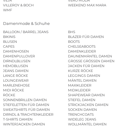
VEJA
VERO MODA
VILLEROY & BOCH
WEEKEND MAX MARA
WMF
Damenmode & Schuhe
BALLOON / BARREL JEANS
BHS
BIKINIS
BLAZER FÜR DAMEN
BLUSEN
BOOTS
CAPES
CHELSEABOOTS
DAMENHOSEN
DAMENKLEIDER
DAMENPULLOVER
DAUNENMÄNTEL DAMEN
DIRNDLBLUSEN
GROSSE GRÖSSEN DAMEN
HEMDBLUSEN
JACKEN FÜR DAMEN
JEANS DAMEN
KURZE RÖCKE
LANGE RÖCKE
LEGGINGS DAMEN
LOUNGEWEAR
MÄNTEL DAMEN
MARLENEHOSE
MAXIKLEIDER
MIDI RÖCKE
MIDIKLEIDER
RÖCKE
SHAPEWEAR DAMEN
SONNENBRILLEN DAMEN
STIEFEL DAMEN
STIEFELETTEN FÜR DAMEN
STRICKJACKEN DAMEN
SWEATSHIRTS FÜR DAMEN
SOCKEN DAMEN
DIRNDL & TRACHTENKLEIDER
TRENCHCOATS
T-SHIRTS DAMEN
WIDELEG JEANS
WINTERJACKEN DAMEN
WOLLMÄNTEL DAMEN