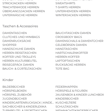
STRICKJACKEN HERREN
SWEATSHIRTS
TRACHTENMODE HERREN
T-SHIRTS HERREN
ÜBERGANGSJACKEN HERREN
UNTERHEMDEN HERREN
UNTERWÄSCHE HERREN
WINTERJACKEN HERREN
Taschen & Accessoires
DAMENTASCHEN
BAUCHTASCHEN DAMEN
CLUTCHES UND MINIBAGS
CROSSBODY BAGS
DAMENRUCKSÄCKE
DAMENSCHALS & DAMENTÜCHER
SHOPPER
GELDBÖRSEN DAMEN
HANDSCHUHE DAMEN
HANDTASCHEN
HERREN REISETASCHEN
HARTSCHALENKOFFER
KOFFER UND TROLLEYS
HERREN KOFFER
HERREN KULTURBEUTEL
LAPTOPTASCHEN
REISEGEPÄCK DAMEN
RUCKSÄCKE HERREN
BAUCH- & GÜRTELTASCHEN
TOTE BAG
Kinder
BILDERBÜCHER
FEDERMAPPEN
HÖRSPIELBOXEN
HÖRSPIELE & FIGUREN
HÖRSPIEL ZUBEHÖR
JAUSENBOX & KINDER LUNCHBOX
JUGENDBÜCHER
KINDERBÜCHER
KINDERGARTENRUCKSACK | KINDERGARTENBEUTEL
KUSCHELTIERE
SACHBÜCHER & KINDERLEXIKA
SCHULTASCHEN
TURNBEUTEL & SPORTTASCHEN
WEIHNACHTSKINDERBÜCHER