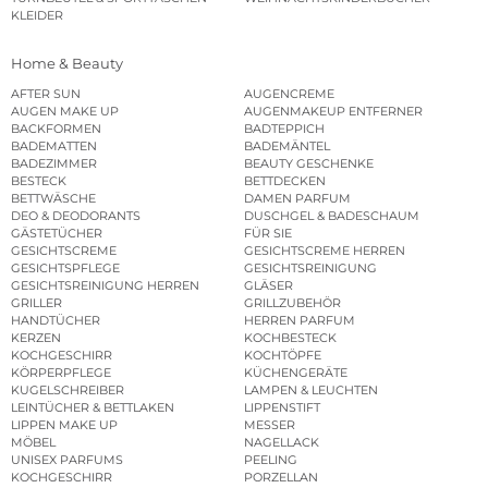
KLEIDER
Home & Beauty
AFTER SUN
AUGENCREME
AUGEN MAKE UP
AUGENMAKEUP ENTFERNER
BACKFORMEN
BADTEPPICH
BADEMATTEN
BADEMÄNTEL
BADEZIMMER
BEAUTY GESCHENKE
BESTECK
BETTDECKEN
BETTWÄSCHE
DAMEN PARFUM
DEO & DEODORANTS
DUSCHGEL & BADESCHAUM
GÄSTETÜCHER
FÜR SIE
GESICHTSCREME
GESICHTSCREME HERREN
GESICHTSPFLEGE
GESICHTSREINIGUNG
GESICHTSREINIGUNG HERREN
GLÄSER
GRILLER
GRILLZUBEHÖR
HANDTÜCHER
HERREN PARFUM
KERZEN
KOCHBESTECK
KOCHGESCHIRR
KOCHTÖPFE
KÖRPERPFLEGE
KÜCHENGERÄTE
KUGELSCHREIBER
LAMPEN & LEUCHTEN
LEINTÜCHER & BETTLAKEN
LIPPENSTIFT
LIPPEN MAKE UP
MESSER
MÖBEL
NAGELLACK
UNISEX PARFUMS
PEELING
KOCHGESCHIRR
PORZELLAN