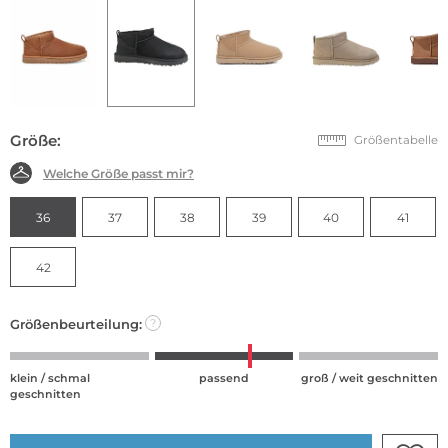
Größe:
Größentabelle
Welche Größe passt mir?
36
37
38
39
40
41
42
Größenbeurteilung:
?
klein / schmal
passend
groß / weit geschnitten
geschnitten