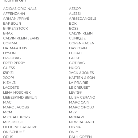
ADIDAS ORIGINALS
AESOP
AFFENZAHN
ALESSI
ARMANI/PRIVÉ
ARMEDANGELS
BARBOUR
BDK
BIRKENSTOCK
BOSS
BRAX
CALVIN KLEIN
CALVIN KLEIN JEANS
CLINIQUE
COMMA
COPENHAGEN
DR. MARTENS
DRYKORN
DYSON
ECOALF
ERGOBAG
FALKE
FRED PERRY
GOT BAG
GUESS
HUGO
IZIPIZI
JACK & JONES
JOOP!
KAPTEN & SON
KIEHL’S
LA PRAIRIE
LACOSTE
LE CREUSET
LENA HOSCHEK
LEVI’S®
LIEBESKIND BERLIN
LUISA CERANO
MAC
MARC CAIN
MARC JACOBS
MARC O’POLO
MCM
MEY
MICHAEL KORS
MONARI
MOS MOSH
NEW BALANCE
OFFICINE CREATIVE
OLYMP
ON SCHUHE
ONLY
OPUS
PAUL GREEN