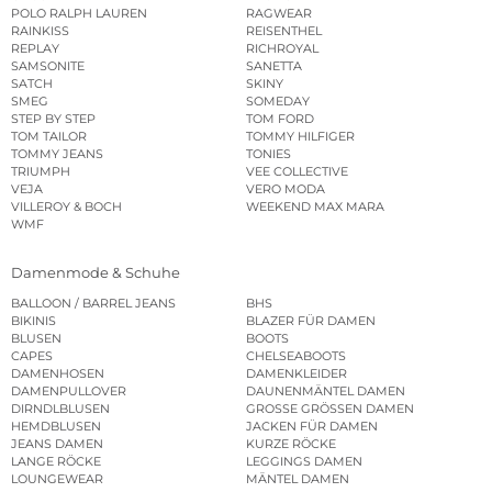
POLO RALPH LAUREN
RAGWEAR
RAINKISS
REISENTHEL
REPLAY
RICHROYAL
SAMSONITE
SANETTA
SATCH
SKINY
SMEG
SOMEDAY
STEP BY STEP
TOM FORD
TOM TAILOR
TOMMY HILFIGER
TOMMY JEANS
TONIES
TRIUMPH
VEE COLLECTIVE
VEJA
VERO MODA
VILLEROY & BOCH
WEEKEND MAX MARA
WMF
Damenmode & Schuhe
BALLOON / BARREL JEANS
BHS
BIKINIS
BLAZER FÜR DAMEN
BLUSEN
BOOTS
CAPES
CHELSEABOOTS
DAMENHOSEN
DAMENKLEIDER
DAMENPULLOVER
DAUNENMÄNTEL DAMEN
DIRNDLBLUSEN
GROSSE GRÖSSEN DAMEN
HEMDBLUSEN
JACKEN FÜR DAMEN
JEANS DAMEN
KURZE RÖCKE
LANGE RÖCKE
LEGGINGS DAMEN
LOUNGEWEAR
MÄNTEL DAMEN