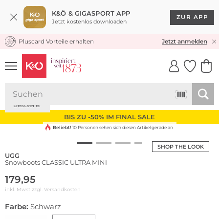
K&Ö & GIGASPORT APP
ZUR APP
Jetzt kostenlos downloaden
Pluscard Vorteile erhalten
KOSTENLOSER VERSAND* & RÜCKVERSAND
Jetzt anmelden
UNSERE APP
CLICK &
CLICK &
COLLECT
RESERVE
Bestseller
BIS ZU -50% IM FINAL SALE
Beliebt!
10 Personen sehen sich diesen Artikel gerade an
SHOP THE LOOK
UGG
Snowboots CLASSIC ULTRA MINI
179,95
inkl. Mwst zzgl.
Versandkosten
Farbe:
Schwarz