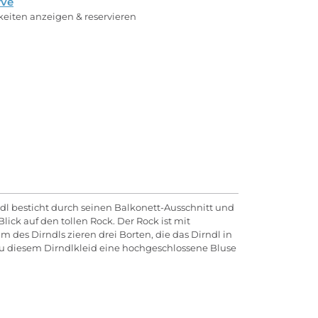
rve
rkeiten anzeigen & reservieren
rndl besticht durch seinen Balkonett-Ausschnitt und
lick auf den tollen Rock. Der Rock ist mit
es Dirndls zieren drei Borten, die das Dirndl in
r zu diesem Dirndlkleid eine hochgeschlossene Bluse