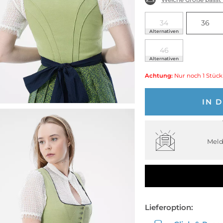
34
36
Alternativen
46
Alternativen
Achtung:
Nur noch 1 Stück
IN 
Meld
Lieferoption: