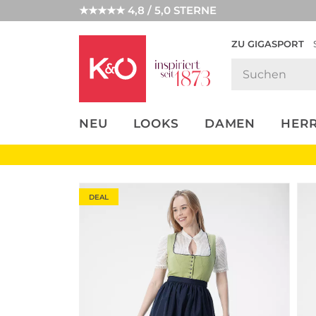
★★★★★ 4,8 / 5,0 STERNE
ZU GIGASPORT
FASHION-
UNSERE APP
CLICK &
CLICK &
TRENDS
COLLECT
RESERVE
NEU
LOOKS
DAMEN
HER
DEAL