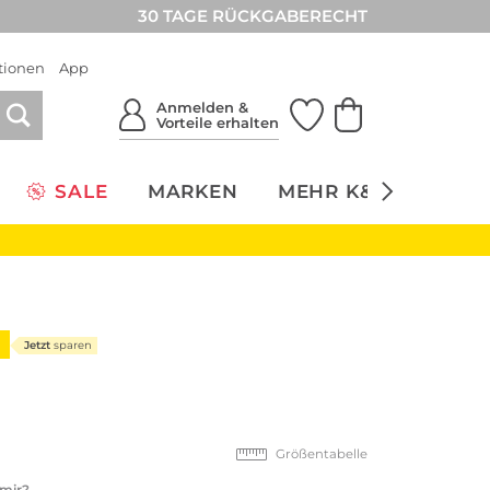
30 TAGE RÜCKGABERECHT
tionen
App
Anmelden &
Vorteile erhalten
SALE
MARKEN
MEHR K&Ö
NACH
9
Jetzt
sparen
Größentabelle
 mir?