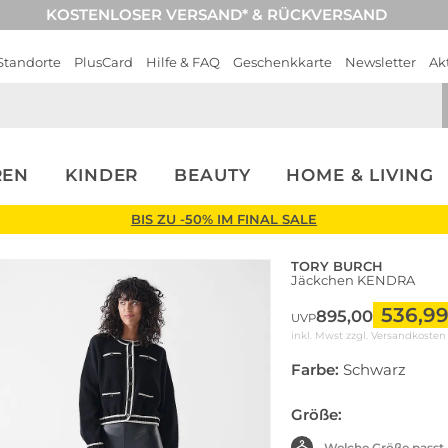
KOSTENLOSER VERSAND* & RÜCKVERSAND
Standorte
PlusCard
Hilfe & FAQ
Geschenkkarte
Newsletter
Ak
REN
KINDER
BEAUTY
HOME & LIVING
BIS ZU -50% IM FINAL SALE
TORY BURCH
Jäckchen KENDRA
536,9
895,00
UVP
inkl. Mwst zzgl.
Versandkosten
Farbe:
Schwarz
Größe:
Welche Größe passt