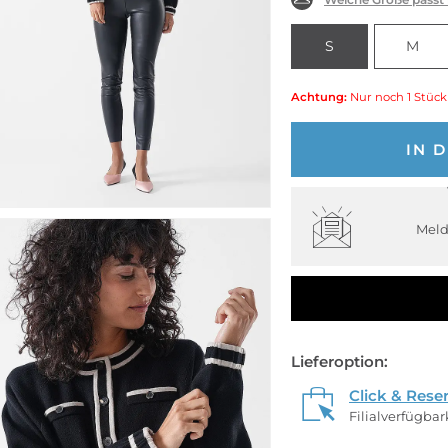
S
M
Achtung:
Nur noch 1 Stück
IN 
Meld
Lieferoption:
Click & Rese
Filialverfügba