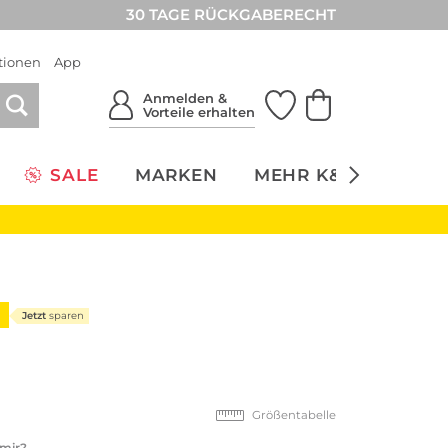
30 TAGE RÜCKGABERECHT
tionen
App
Anmelden &
Vorteile erhalten
SALE
MARKEN
MEHR K&Ö
NACH
9
Jetzt
sparen
Größentabelle
 mir?