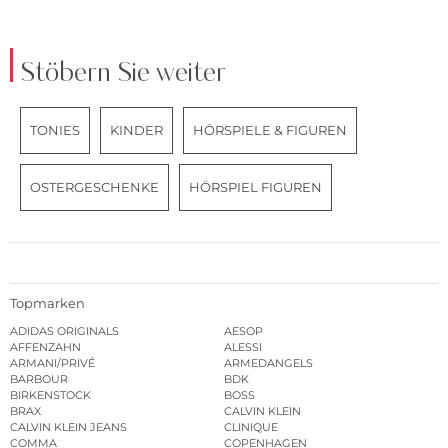
Stöbern Sie weiter
TONIES
KINDER
HÖRSPIELE & FIGUREN
OSTERGESCHENKE
HÖRSPIEL FIGUREN
Topmarken
ADIDAS ORIGINALS
AESOP
AFFENZAHN
ALESSI
ARMANI/PRIVÉ
ARMEDANGELS
BARBOUR
BDK
BIRKENSTOCK
BOSS
BRAX
CALVIN KLEIN
CALVIN KLEIN JEANS
CLINIQUE
COMMA
COPENHAGEN