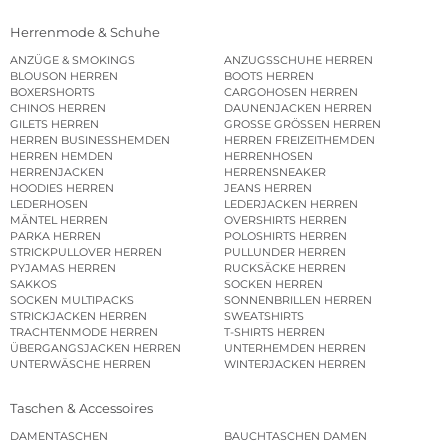
Herrenmode & Schuhe
ANZÜGE & SMOKINGS
ANZUGSSCHUHE HERREN
BLOUSON HERREN
BOOTS HERREN
BOXERSHORTS
CARGOHOSEN HERREN
CHINOS HERREN
DAUNENJACKEN HERREN
GILETS HERREN
GROSSE GRÖSSEN HERREN
HERREN BUSINESSHEMDEN
HERREN FREIZEITHEMDEN
HERREN HEMDEN
HERRENHOSEN
HERRENJACKEN
HERRENSNEAKER
HOODIES HERREN
JEANS HERREN
LEDERHOSEN
LEDERJACKEN HERREN
MÄNTEL HERREN
OVERSHIRTS HERREN
PARKA HERREN
POLOSHIRTS HERREN
STRICKPULLOVER HERREN
PULLUNDER HERREN
PYJAMAS HERREN
RUCKSÄCKE HERREN
SAKKOS
SOCKEN HERREN
SOCKEN MULTIPACKS
SONNENBRILLEN HERREN
STRICKJACKEN HERREN
SWEATSHIRTS
TRACHTENMODE HERREN
T-SHIRTS HERREN
ÜBERGANGSJACKEN HERREN
UNTERHEMDEN HERREN
UNTERWÄSCHE HERREN
WINTERJACKEN HERREN
Taschen & Accessoires
DAMENTASCHEN
BAUCHTASCHEN DAMEN