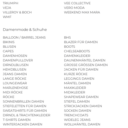
TRIUMPH
VEE COLLECTIVE
VEJA
VERO MODA
VILLEROY & BOCH
WEEKEND MAX MARA
WMF
Damenmode & Schuhe
BALLOON / BARREL JEANS
BHS
BIKINIS
BLAZER FÜR DAMEN
BLUSEN
BOOTS
CAPES
CHELSEABOOTS
DAMENHOSEN
DAMENKLEIDER
DAMENPULLOVER
DAUNENMÄNTEL DAMEN
DIRNDLBLUSEN
GROSSE GRÖSSEN DAMEN
HEMDBLUSEN
JACKEN FÜR DAMEN
JEANS DAMEN
KURZE RÖCKE
LANGE RÖCKE
LEGGINGS DAMEN
LOUNGEWEAR
MÄNTEL DAMEN
MARLENEHOSE
MAXIKLEIDER
MIDI RÖCKE
MIDIKLEIDER
RÖCKE
SHAPEWEAR DAMEN
SONNENBRILLEN DAMEN
STIEFEL DAMEN
STIEFELETTEN FÜR DAMEN
STRICKJACKEN DAMEN
SWEATSHIRTS FÜR DAMEN
SOCKEN DAMEN
DIRNDL & TRACHTENKLEIDER
TRENCHCOATS
T-SHIRTS DAMEN
WIDELEG JEANS
WINTERJACKEN DAMEN
WOLLMÄNTEL DAMEN