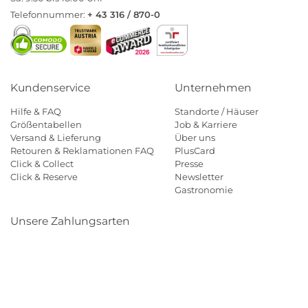
Telefonnummer:
+ 43 316 / 870-0
Kundenservice
Unternehmen
Hilfe & FAQ
Standorte / Häuser
Größentabellen
Job & Karriere
Versand & Lieferung
Über uns
Retouren & Reklamationen FAQ
PlusCard
Click & Collect
Presse
Click & Reserve
Newsletter
Gastronomie
Unsere Zahlungsarten
Klarna
Paypal
Mastercard
Visa
Diners
Eps
Shop
Applepay
Amazon