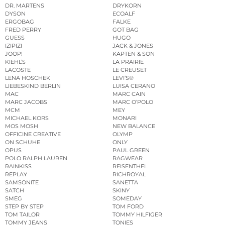
DR. MARTENS
DRYKORN
DYSON
ECOALF
ERGOBAG
FALKE
FRED PERRY
GOT BAG
GUESS
HUGO
IZIPIZI
JACK & JONES
JOOP!
KAPTEN & SON
KIEHL’S
LA PRAIRIE
LACOSTE
LE CREUSET
LENA HOSCHEK
LEVI’S®
LIEBESKIND BERLIN
LUISA CERANO
MAC
MARC CAIN
MARC JACOBS
MARC O’POLO
MCM
MEY
MICHAEL KORS
MONARI
MOS MOSH
NEW BALANCE
OFFICINE CREATIVE
OLYMP
ON SCHUHE
ONLY
OPUS
PAUL GREEN
POLO RALPH LAUREN
RAGWEAR
RAINKISS
REISENTHEL
REPLAY
RICHROYAL
SAMSONITE
SANETTA
SATCH
SKINY
SMEG
SOMEDAY
STEP BY STEP
TOM FORD
TOM TAILOR
TOMMY HILFIGER
TOMMY JEANS
TONIES