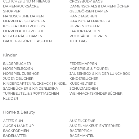
CLUTCHES UND MINIBAGS
CROSSBODY BAGS
DAMENRUCKSÄCKE
DAMENSCHALS & DAMENTÜCHER
SHOPPER
GELDBÖRSEN DAMEN
HANDSCHUHE DAMEN
HANDTASCHEN
HERREN REISETASCHEN
HARTSCHALENKOFFER
KOFFER UND TROLLEYS
HERREN KOFFER
HERREN KULTURBEUTEL
LAPTOPTASCHEN
REISEGEPÄCK DAMEN
RUCKSÄCKE HERREN
BAUCH- & GÜRTELTASCHEN
TOTE BAG
Kinder
BILDERBÜCHER
FEDERMAPPEN
HÖRSPIELBOXEN
HÖRSPIELE & FIGUREN
HÖRSPIEL ZUBEHÖR
JAUSENBOX & KINDER LUNCHBOX
JUGENDBÜCHER
KINDERBÜCHER
KINDERGARTENRUCKSACK | KINDERGARTENBEUTEL
KUSCHELTIERE
SACHBÜCHER & KINDERLEXIKA
SCHULTASCHEN
TURNBEUTEL & SPORTTASCHEN
WEIHNACHTSKINDERBÜCHER
KLEIDER
Home & Beauty
AFTER SUN
AUGENCREME
AUGEN MAKE UP
AUGENMAKEUP ENTFERNER
BACKFORMEN
BADTEPPICH
BADEMATTEN
BADEMÄNTEL