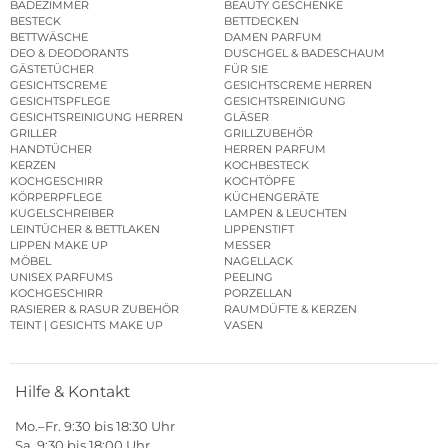
BADEZIMMER
BEAUTY GESCHENKE
BESTECK
BETTDECKEN
BETTWÄSCHE
DAMEN PARFUM
DEO & DEODORANTS
DUSCHGEL & BADESCHAUM
GÄSTETÜCHER
FÜR SIE
GESICHTSCREME
GESICHTSCREME HERREN
GESICHTSPFLEGE
GESICHTSREINIGUNG
GESICHTSREINIGUNG HERREN
GLÄSER
GRILLER
GRILLZUBEHÖR
HANDTÜCHER
HERREN PARFUM
KERZEN
KOCHBESTECK
KOCHGESCHIRR
KOCHTÖPFE
KÖRPERPFLEGE
KÜCHENGERÄTE
KUGELSCHREIBER
LAMPEN & LEUCHTEN
LEINTÜCHER & BETTLAKEN
LIPPENSTIFT
LIPPEN MAKE UP
MESSER
MÖBEL
NAGELLACK
UNISEX PARFUMS
PEELING
KOCHGESCHIRR
PORZELLAN
RASIERER & RASUR ZUBEHÖR
RAUMDÜFTE & KERZEN
TEINT | GESICHTS MAKE UP
VASEN
Hilfe & Kontakt
Mo.–Fr. 9:30 bis 18:30 Uhr
Sa. 9:30 bis 18:00 Uhr