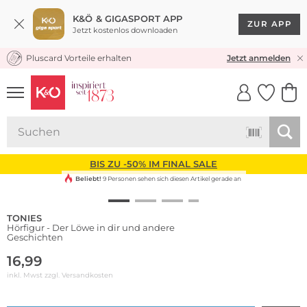
K&Ö & GIGASPORT APP
ZUR APP
Jetzt kostenlos downloaden
Pluscard Vorteile erhalten
KOSTENLOSER VERSAND* & RÜCKVERSAND
Jetzt anmelden
UNSERE APP
CLICK &
CLICK &
COLLECT
RESERVE
BIS ZU -50% IM FINAL SALE
Beliebt!
9 Personen sehen sich diesen Artikel gerade an
TONIES
Hörfigur - Der Löwe in dir und andere
Geschichten
16,99
inkl. Mwst zzgl.
Versandkosten