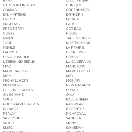
BRAX
CALVIN KLEIN
CALVIN KLEIN JEANS
CLINIQUE
COMMA
COPENHAGEN
DR. MARTENS
DRYKORN
DYSON
ECOALF
ERGOBAG
FALKE
FRED PERRY
GOT BAG
GUESS
HUGO
IZIPIZI
JACK & JONES
JOOP!
KAPTEN & SON
KIEHL’S
LA PRAIRIE
LACOSTE
LE CREUSET
LENA HOSCHEK
LEVI’S®
LIEBESKIND BERLIN
LUISA CERANO
MAC
MARC CAIN
MARC JACOBS
MARC O’POLO
MCM
MEY
MICHAEL KORS
MONARI
MOS MOSH
NEW BALANCE
OFFICINE CREATIVE
OLYMP
ON SCHUHE
ONLY
OPUS
PAUL GREEN
POLO RALPH LAUREN
RAGWEAR
RAINKISS
REISENTHEL
REPLAY
RICHROYAL
SAMSONITE
SANETTA
SATCH
SKINY
SMEG
SOMEDAY