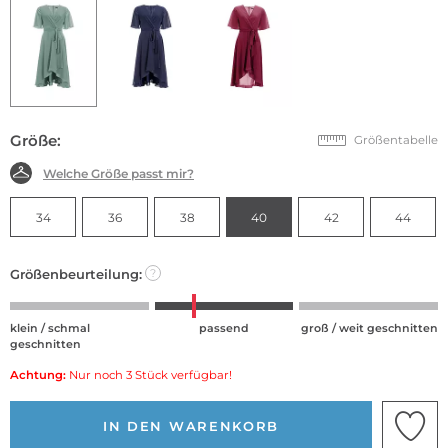
Größe:
Größentabelle
Welche Größe passt mir?
34
36
38
40
42
44
Größenbeurteilung:
?
klein / schmal
passend
groß / weit geschnitten
geschnitten
Achtung:
Nur noch 3 Stück verfügbar!
IN DEN WARENKORB