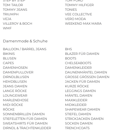
STEP BY STEP
TOM FORD
TOM TAILOR
TOMMY HILFIGER
TOMMY JEANS
TONIES
TRIUMPH
VEE COLLECTIVE
VEJA
VERO MODA
VILLEROY & BOCH
WEEKEND MAX MARA
WMF
Damenmode & Schuhe
BALLOON / BARREL JEANS
BHS
BIKINIS
BLAZER FÜR DAMEN
BLUSEN
BOOTS
CAPES
CHELSEABOOTS
DAMENHOSEN
DAMENKLEIDER
DAMENPULLOVER
DAUNENMÄNTEL DAMEN
DIRNDLBLUSEN
GROSSE GRÖSSEN DAMEN
HEMDBLUSEN
JACKEN FÜR DAMEN
JEANS DAMEN
KURZE RÖCKE
LANGE RÖCKE
LEGGINGS DAMEN
LOUNGEWEAR
MÄNTEL DAMEN
MARLENEHOSE
MAXIKLEIDER
MIDI RÖCKE
MIDIKLEIDER
RÖCKE
SHAPEWEAR DAMEN
SONNENBRILLEN DAMEN
STIEFEL DAMEN
STIEFELETTEN FÜR DAMEN
STRICKJACKEN DAMEN
SWEATSHIRTS FÜR DAMEN
SOCKEN DAMEN
DIRNDL & TRACHTENKLEIDER
TRENCHCOATS