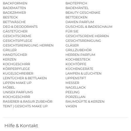
BACKFORMEN
BADTEPPICH
BADEMATTEN
BADEMÄNTEL
BADEZIMMER
BEAUTY GESCHENKE
BESTECK
BETTDECKEN
BETTWÄSCHE
DAMEN PARFUM
DEO & DEODORANTS
DUSCHGEL & BADESCHAUM
GÄSTETÜCHER
FÜR SIE
GESICHTSCREME
GESICHTSCREME HERREN
GESICHTSPFLEGE
GESICHTSREINIGUNG
GESICHTSREINIGUNG HERREN
GLÄSER
GRILLER
GRILLZUBEHÖR
HANDTÜCHER
HERREN PARFUM
KERZEN
KOCHBESTECK
KOCHGESCHIRR
KOCHTÖPFE
KÖRPERPFLEGE
KÜCHENGERÄTE
KUGELSCHREIBER
LAMPEN & LEUCHTEN
LEINTÜCHER & BETTLAKEN
LIPPENSTIFT
LIPPEN MAKE UP
MESSER
MÖBEL
NAGELLACK
UNISEX PARFUMS
PEELING
KOCHGESCHIRR
PORZELLAN
RASIERER & RASUR ZUBEHÖR
RAUMDÜFTE & KERZEN
TEINT | GESICHTS MAKE UP
VASEN
Hilfe & Kontakt