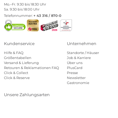
Mo.–Fr. 9:30 bis 18:30 Uhr
Sa. 9:30 bis 18:00 Uhr
Telefonnummer:
+ 43 316 / 870-0
Kundenservice
Unternehmen
Hilfe & FAQ
Standorte / Häuser
Größentabellen
Job & Karriere
Versand & Lieferung
Über uns
Retouren & Reklamationen FAQ
PlusCard
Click & Collect
Presse
Click & Reserve
Newsletter
Gastronomie
Unsere Zahlungsarten
Klarna
Paypal
Mastercard
Visa
Diners
Eps
Shop
Applepay
Amazon