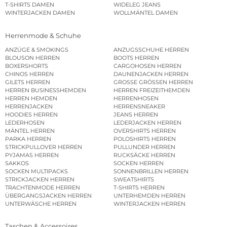
T-SHIRTS DAMEN
WIDELEG JEANS
WINTERJACKEN DAMEN
WOLLMÄNTEL DAMEN
Herrenmode & Schuhe
ANZÜGE & SMOKINGS
ANZUGSSCHUHE HERREN
BLOUSON HERREN
BOOTS HERREN
BOXERSHORTS
CARGOHOSEN HERREN
CHINOS HERREN
DAUNENJACKEN HERREN
GILETS HERREN
GROSSE GRÖSSEN HERREN
HERREN BUSINESSHEMDEN
HERREN FREIZEITHEMDEN
HERREN HEMDEN
HERRENHOSEN
HERRENJACKEN
HERRENSNEAKER
HOODIES HERREN
JEANS HERREN
LEDERHOSEN
LEDERJACKEN HERREN
MÄNTEL HERREN
OVERSHIRTS HERREN
PARKA HERREN
POLOSHIRTS HERREN
STRICKPULLOVER HERREN
PULLUNDER HERREN
PYJAMAS HERREN
RUCKSÄCKE HERREN
SAKKOS
SOCKEN HERREN
SOCKEN MULTIPACKS
SONNENBRILLEN HERREN
STRICKJACKEN HERREN
SWEATSHIRTS
TRACHTENMODE HERREN
T-SHIRTS HERREN
ÜBERGANGSJACKEN HERREN
UNTERHEMDEN HERREN
UNTERWÄSCHE HERREN
WINTERJACKEN HERREN
Taschen & Accessoires