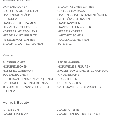
DAMENTASCHEN
BAUCHTASCHEN DAMEN
CLUTCHES UND MINIBAGS
CROSSBODY BAGS
DAMENRUCKSÄCKE
DAMENSCHALS & DAMENTÜCHER
SHOPPER
GELDBÖRSEN DAMEN
HANDSCHUHE DAMEN
HANDTASCHEN
HERREN REISETASCHEN
HARTSCHALENKOFFER
KOFFER UND TROLLEYS
HERREN KOFFER
HERREN KULTURBEUTEL
LAPTOPTASCHEN
REISEGEPÄCK DAMEN
RUCKSÄCKE HERREN
BAUCH- & GÜRTELTASCHEN
TOTE BAG
Kinder
BILDERBÜCHER
FEDERMAPPEN
HÖRSPIELBOXEN
HÖRSPIELE & FIGUREN
HÖRSPIEL ZUBEHÖR
JAUSENBOX & KINDER LUNCHBOX
JUGENDBÜCHER
KINDERBÜCHER
KINDERGARTENRUCKSACK | KINDERGARTENBEUTEL
KUSCHELTIERE
SACHBÜCHER & KINDERLEXIKA
SCHULTASCHEN
TURNBEUTEL & SPORTTASCHEN
WEIHNACHTSKINDERBÜCHER
KLEIDER
Home & Beauty
AFTER SUN
AUGENCREME
AUGEN MAKE UP
AUGENMAKEUP ENTFERNER