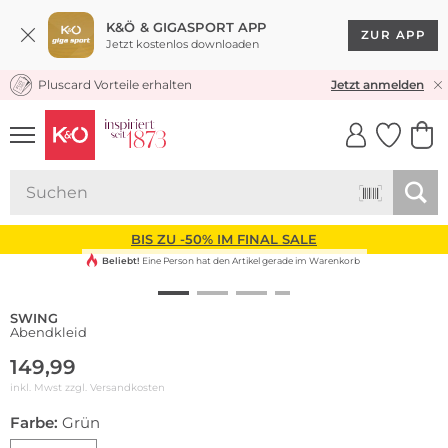
K&Ö & GIGASPORT APP
ZUR APP
Jetzt kostenlos downloaden
Pluscard Vorteile erhalten
KOSTENLOSER VERSAND* & RÜCKVERSAND
Jetzt anmelden
UNSERE APP
CLICK &
CLICK &
COLLECT
RESERVE
BIS ZU -50% IM FINAL SALE
Beliebt!
Eine Person hat den Artikel gerade im Warenkorb
SWING
Abendkleid
149,99
inkl. Mwst zzgl.
Versandkosten
Farbe:
Grün