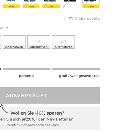
DEAL
DEAL
DEAL
DEAL
Größentabelle
 mir?
L
XL
XXL
Alternativen
Alternativen
Alternativen
passend
groß / weit geschnitten
AUSVERKAUFT
Wollen Sie -10% sparen?
en Sie sich
jetzt
für den Newsletter an.
Beachten Sie die Gutscheinbedingungen.