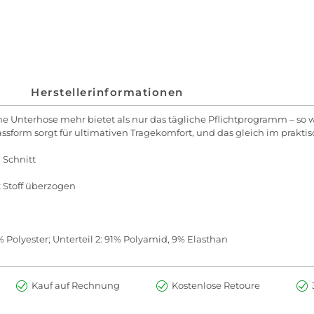
Herstellerinformationen
e Unterhose mehr bietet als nur das tägliche Pflichtprogramm – so wi
Passform sorgt für ultimativen Tragekomfort, und das gleich im prakt
 Schnitt
Stoff überzogen
% Polyester; Unterteil 2: 91% Polyamid, 9% Elasthan
Kauf auf Rechnung
Kostenlose Retoure