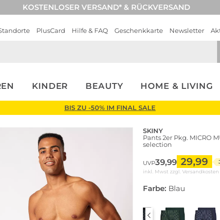
KOSTENLOSER VERSAND* & RÜCKVERSAND
Standorte
PlusCard
Hilfe & FAQ
Geschenkkarte
Newsletter
Ak
REN
KINDER
BEAUTY
HOME & LIVING
BIS ZU -50% IM FINAL SALE
SKINY
Pants 2er Pkg. MICRO M
selection
29,99
39,99
UVP
inkl. Mwst zzgl.
Versandkosten
Farbe:
Blau