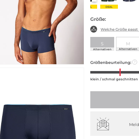
DEAL
DEAL
Größe:
Welche Größe passt
S
M
Alternativen
Alternativen
Größenbeurteilung:
?
klein / schmal geschnitten
Meld