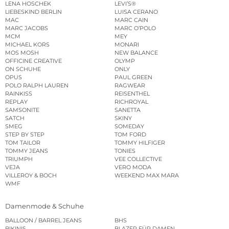
LENA HOSCHEK
LEVI’S®
LIEBESKIND BERLIN
LUISA CERANO
MAC
MARC CAIN
MARC JACOBS
MARC O’POLO
MCM
MEY
MICHAEL KORS
MONARI
MOS MOSH
NEW BALANCE
OFFICINE CREATIVE
OLYMP
ON SCHUHE
ONLY
OPUS
PAUL GREEN
POLO RALPH LAUREN
RAGWEAR
RAINKISS
REISENTHEL
REPLAY
RICHROYAL
SAMSONITE
SANETTA
SATCH
SKINY
SMEG
SOMEDAY
STEP BY STEP
TOM FORD
TOM TAILOR
TOMMY HILFIGER
TOMMY JEANS
TONIES
TRIUMPH
VEE COLLECTIVE
VEJA
VERO MODA
VILLEROY & BOCH
WEEKEND MAX MARA
WMF
Damenmode & Schuhe
BALLOON / BARREL JEANS
BHS
BIKINIS
BLAZER FÜR DAMEN