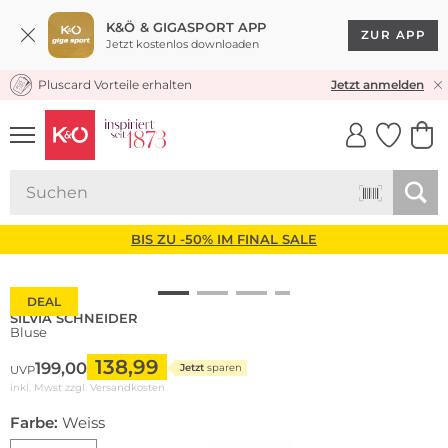
K&Ö & GIGASPORT APP
ZUR APP
Jetzt kostenlos downloaden
Pluscard Vorteile erhalten
KOSTENLOSER VERSAND* & RÜCKVERSAND
Jetzt anmelden
UNSERE APP
CLICK &
CLICK &
COLLECT
RESERVE
BIS ZU -50% IM FINAL SALE
DEAL
SILVIA SCHNEIDER
Bluse
138,99
199,00
Jetzt
sparen
UVP
inkl. Mwst zzgl.
Versandkosten
Farbe:
Weiss