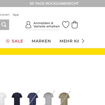
30 TAGE RÜCKGABERECHT
tionen
App
Anmelden &
Vorteile erhalten
SALE
MARKEN
MEHR K&Ö
NACH