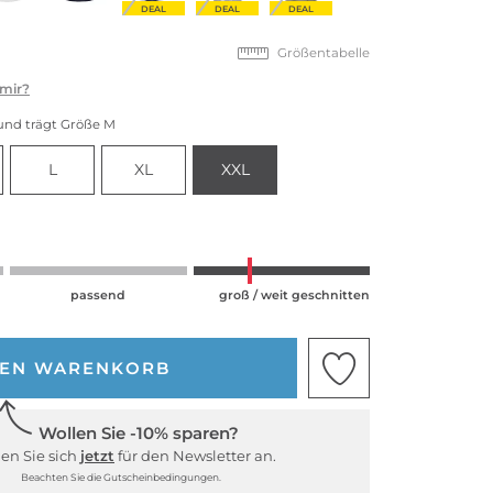
DEAL
DEAL
DEAL
Größentabelle
 mir?
und trägt Größe M
L
XL
XXL
passend
groß / weit geschnitten
DEN WARENKORB
Wollen Sie -10% sparen?
en Sie sich
jetzt
für den Newsletter an.
Beachten Sie die Gutscheinbedingungen.