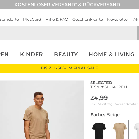
KOSTENLOSER VERSAND* & RÜCKVERSAND
Standorte
PlusCard
Hilfe & FAQ
Geschenkkarte
Newsletter
Ak
REN
KINDER
BEAUTY
HOME & LIVING
BIS ZU -50% IM FINAL SALE
SELECTED
T-Shirt SLHASPEN
24,99
inkl. Mwst zzgl.
Versandkosten
Farbe:
Beige