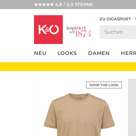
★★★★★ 4,8 / 5,0 STERNE
ZU GIGASPORT
FASHION-
UNSERE APP
CLICK &
CLICK &
TRENDS
COLLECT
RESERVE
NEU
LOOKS
DAMEN
HER
SHOP THE LOOK