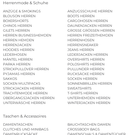
Herrenmode & Schuhe
ANZÜGE & SMOKINGS
ANZUGSSCHUHE HERREN
BLOUSON HERREN
BOOTS HERREN
BOXERSHORTS
CARGOHOSEN HERREN
CHINOS HERREN
DAUNENJACKEN HERREN
GILETS HERREN
GROSSE GRÖSSEN HERREN
HERREN BUSINESSHEMDEN
HERREN FREIZEITHEMDEN
HERREN HEMDEN
HERRENHOSEN
HERRENJACKEN
HERRENSNEAKER
HOODIES HERREN
JEANS HERREN
LEDERHOSEN
LEDERJACKEN HERREN
MÄNTEL HERREN
OVERSHIRTS HERREN
PARKA HERREN
POLOSHIRTS HERREN
STRICKPULLOVER HERREN
PULLUNDER HERREN
PYJAMAS HERREN
RUCKSÄCKE HERREN
SAKKOS
SOCKEN HERREN
SOCKEN MULTIPACKS
SONNENBRILLEN HERREN
STRICKJACKEN HERREN
SWEATSHIRTS
TRACHTENMODE HERREN
T-SHIRTS HERREN
ÜBERGANGSJACKEN HERREN
UNTERHEMDEN HERREN
UNTERWÄSCHE HERREN
WINTERJACKEN HERREN
Taschen & Accessoires
DAMENTASCHEN
BAUCHTASCHEN DAMEN
CLUTCHES UND MINIBAGS
CROSSBODY BAGS
DAMENRUCKSÄCKE
DAMENSCHALS & DAMENTÜCHER