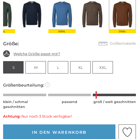
EAL
DEAL
DEAL
Größe:
Größentabelle
Welche Größe passt mir?
S
M
L
XL
XXL
Größenbeurteilung:
?
klein / schmal
passend
groß / weit geschnitten
geschnitten
Achtung:
Nur noch 3 Stück verfügbar!
IN DEN WARENKORB