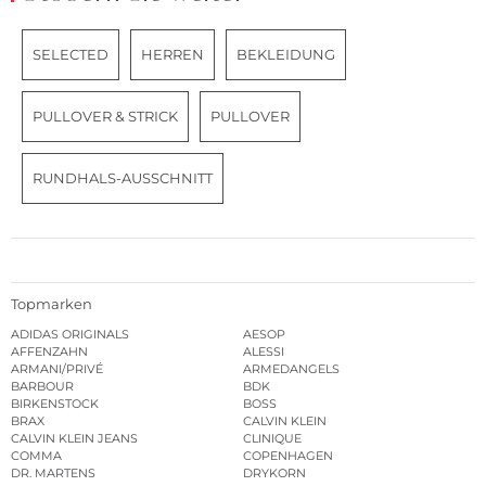
SELECTED
HERREN
BEKLEIDUNG
PULLOVER & STRICK
PULLOVER
RUNDHALS-AUSSCHNITT
Topmarken
ADIDAS ORIGINALS
AESOP
AFFENZAHN
ALESSI
ARMANI/PRIVÉ
ARMEDANGELS
BARBOUR
BDK
BIRKENSTOCK
BOSS
BRAX
CALVIN KLEIN
CALVIN KLEIN JEANS
CLINIQUE
COMMA
COPENHAGEN
DR. MARTENS
DRYKORN