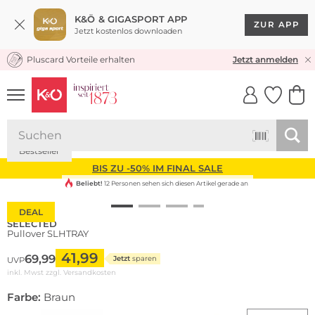
K&Ö & GIGASPORT APP
ZUR APP
Jetzt kostenlos downloaden
Pluscard Vorteile erhalten
KOSTENLOSER VERSAND* & RÜCKVERSAND
Jetzt anmelden
UNSERE APP
CLICK &
CLICK &
COLLECT
RESERVE
Bestseller
BIS ZU -50% IM FINAL SALE
Beliebt!
12 Personen sehen sich diesen Artikel gerade an
DEAL
SELECTED
Pullover SLHTRAY
41,99
69,99
Jetzt
sparen
UVP
inkl. Mwst zzgl.
Versandkosten
Farbe:
Braun