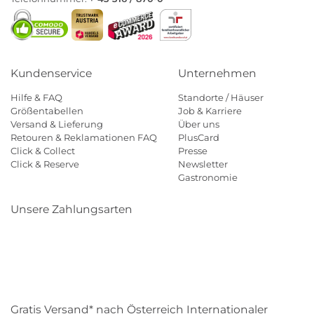
Kundenservice
Unternehmen
Hilfe & FAQ
Standorte / Häuser
Größentabellen
Job & Karriere
Versand & Lieferung
Über uns
Retouren & Reklamationen FAQ
PlusCard
Click & Collect
Presse
Click & Reserve
Newsletter
Gastronomie
Unsere Zahlungsarten
Klarna
Paypal
Mastercard
Visa
Diners
Eps
Shop
Applepay
Amazon
Gratis Versand* nach Österreich Internationaler