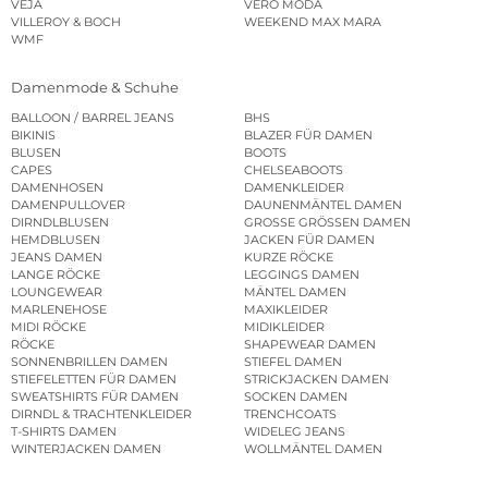
VEJA
VERO MODA
VILLEROY & BOCH
WEEKEND MAX MARA
WMF
Damenmode & Schuhe
BALLOON / BARREL JEANS
BHS
BIKINIS
BLAZER FÜR DAMEN
BLUSEN
BOOTS
CAPES
CHELSEABOOTS
DAMENHOSEN
DAMENKLEIDER
DAMENPULLOVER
DAUNENMÄNTEL DAMEN
DIRNDLBLUSEN
GROSSE GRÖSSEN DAMEN
HEMDBLUSEN
JACKEN FÜR DAMEN
JEANS DAMEN
KURZE RÖCKE
LANGE RÖCKE
LEGGINGS DAMEN
LOUNGEWEAR
MÄNTEL DAMEN
MARLENEHOSE
MAXIKLEIDER
MIDI RÖCKE
MIDIKLEIDER
RÖCKE
SHAPEWEAR DAMEN
SONNENBRILLEN DAMEN
STIEFEL DAMEN
STIEFELETTEN FÜR DAMEN
STRICKJACKEN DAMEN
SWEATSHIRTS FÜR DAMEN
SOCKEN DAMEN
DIRNDL & TRACHTENKLEIDER
TRENCHCOATS
T-SHIRTS DAMEN
WIDELEG JEANS
WINTERJACKEN DAMEN
WOLLMÄNTEL DAMEN