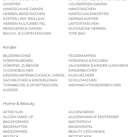
SHOPPER
GELDBÖRSEN DAMEN
HANDSCHUHE DAMEN
HANDTASCHEN
HERREN REISETASCHEN
HARTSCHALENKOFFER
KOFFER UND TROLLEYS
HERREN KOFFER
HERREN KULTURBEUTEL
LAPTOPTASCHEN
REISEGEPÄCK DAMEN
RUCKSÄCKE HERREN
BAUCH- & GÜRTELTASCHEN
TOTE BAG
Kinder
BILDERBÜCHER
FEDERMAPPEN
HÖRSPIELBOXEN
HÖRSPIELE & FIGUREN
HÖRSPIEL ZUBEHÖR
JAUSENBOX & KINDER LUNCHBOX
JUGENDBÜCHER
KINDERBÜCHER
KINDERGARTENRUCKSACK | KINDERGARTENBEUTEL
KUSCHELTIERE
SACHBÜCHER & KINDERLEXIKA
SCHULTASCHEN
TURNBEUTEL & SPORTTASCHEN
WEIHNACHTSKINDERBÜCHER
KLEIDER
Home & Beauty
AFTER SUN
AUGENCREME
AUGEN MAKE UP
AUGENMAKEUP ENTFERNER
BACKFORMEN
BADTEPPICH
BADEMATTEN
BADEMÄNTEL
BADEZIMMER
BEAUTY GESCHENKE
BESTECK
BETTDECKEN