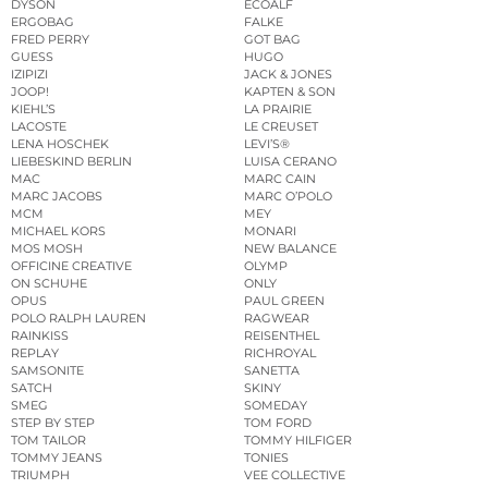
DYSON
ECOALF
ERGOBAG
FALKE
FRED PERRY
GOT BAG
GUESS
HUGO
IZIPIZI
JACK & JONES
JOOP!
KAPTEN & SON
KIEHL’S
LA PRAIRIE
LACOSTE
LE CREUSET
LENA HOSCHEK
LEVI’S®
LIEBESKIND BERLIN
LUISA CERANO
MAC
MARC CAIN
MARC JACOBS
MARC O’POLO
MCM
MEY
MICHAEL KORS
MONARI
MOS MOSH
NEW BALANCE
OFFICINE CREATIVE
OLYMP
ON SCHUHE
ONLY
OPUS
PAUL GREEN
POLO RALPH LAUREN
RAGWEAR
RAINKISS
REISENTHEL
REPLAY
RICHROYAL
SAMSONITE
SANETTA
SATCH
SKINY
SMEG
SOMEDAY
STEP BY STEP
TOM FORD
TOM TAILOR
TOMMY HILFIGER
TOMMY JEANS
TONIES
TRIUMPH
VEE COLLECTIVE