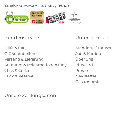
Telefonnummer:
+ 43 316 / 870-0
Kundenservice
Unternehmen
Hilfe & FAQ
Standorte / Häuser
Größentabellen
Job & Karriere
Versand & Lieferung
Über uns
Retouren & Reklamationen FAQ
PlusCard
Click & Collect
Presse
Click & Reserve
Newsletter
Gastronomie
Unsere Zahlungsarten
Klarna
Paypal
Mastercard
Visa
Diners
Eps
Shop
Applepay
Amazon