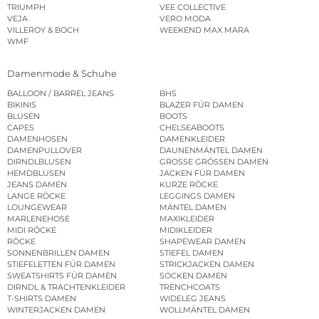
TRIUMPH
VEE COLLECTIVE
VEJA
VERO MODA
VILLEROY & BOCH
WEEKEND MAX MARA
WMF
Damenmode & Schuhe
BALLOON / BARREL JEANS
BHS
BIKINIS
BLAZER FÜR DAMEN
BLUSEN
BOOTS
CAPES
CHELSEABOOTS
DAMENHOSEN
DAMENKLEIDER
DAMENPULLOVER
DAUNENMÄNTEL DAMEN
DIRNDLBLUSEN
GROSSE GRÖSSEN DAMEN
HEMDBLUSEN
JACKEN FÜR DAMEN
JEANS DAMEN
KURZE RÖCKE
LANGE RÖCKE
LEGGINGS DAMEN
LOUNGEWEAR
MÄNTEL DAMEN
MARLENEHOSE
MAXIKLEIDER
MIDI RÖCKE
MIDIKLEIDER
RÖCKE
SHAPEWEAR DAMEN
SONNENBRILLEN DAMEN
STIEFEL DAMEN
STIEFELETTEN FÜR DAMEN
STRICKJACKEN DAMEN
SWEATSHIRTS FÜR DAMEN
SOCKEN DAMEN
DIRNDL & TRACHTENKLEIDER
TRENCHCOATS
T-SHIRTS DAMEN
WIDELEG JEANS
WINTERJACKEN DAMEN
WOLLMÄNTEL DAMEN