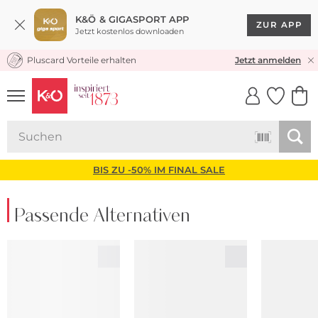
K&Ö & GIGASPORT APP
ZUR APP
Jetzt kostenlos downloaden
Pluscard Vorteile erhalten
KOSTENLOSER VERSAND* & RÜCKVERSAND
Jetzt anmelden
UNSERE APP
CLICK &
CLICK &
COLLECT
RESERVE
BIS ZU -50% IM FINAL SALE
Passende Alternativen