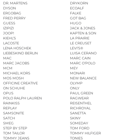
DR. MARTENS
DRYKORN
DYSON
ECOALF
ERGOBAG
FALKE
FRED PERRY
GOT BAG
GUESS
HUGO
IZIPIZI
JACK & JONES
JOOP!
KAPTEN & SON
KIEHL’S
LA PRAIRIE
LACOSTE
LE CREUSET
LENA HOSCHEK
LEVI’S®
LIEBESKIND BERLIN
LUISA CERANO
MAC
MARC CAIN
MARC JACOBS
MARC O’POLO
MCM
MEY
MICHAEL KORS
MONARI
MOS MOSH
NEW BALANCE
OFFICINE CREATIVE
OLYMP
ON SCHUHE
ONLY
OPUS
PAUL GREEN
POLO RALPH LAUREN
RAGWEAR
RAINKISS
REISENTHEL
REPLAY
RICHROYAL
SAMSONITE
SANETTA
SATCH
SKINY
SMEG
SOMEDAY
STEP BY STEP
TOM FORD
TOM TAILOR
TOMMY HILFIGER
TOMMY JEANS
TONIES