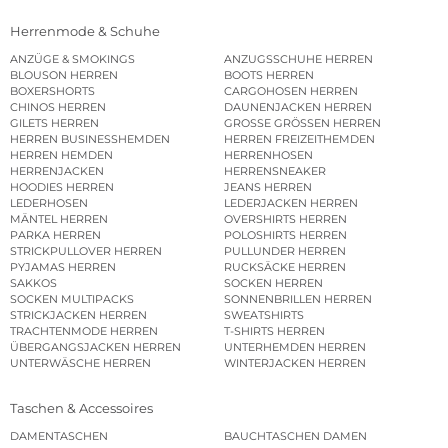
Herrenmode & Schuhe
ANZÜGE & SMOKINGS
ANZUGSSCHUHE HERREN
BLOUSON HERREN
BOOTS HERREN
BOXERSHORTS
CARGOHOSEN HERREN
CHINOS HERREN
DAUNENJACKEN HERREN
GILETS HERREN
GROSSE GRÖSSEN HERREN
HERREN BUSINESSHEMDEN
HERREN FREIZEITHEMDEN
HERREN HEMDEN
HERRENHOSEN
HERRENJACKEN
HERRENSNEAKER
HOODIES HERREN
JEANS HERREN
LEDERHOSEN
LEDERJACKEN HERREN
MÄNTEL HERREN
OVERSHIRTS HERREN
PARKA HERREN
POLOSHIRTS HERREN
STRICKPULLOVER HERREN
PULLUNDER HERREN
PYJAMAS HERREN
RUCKSÄCKE HERREN
SAKKOS
SOCKEN HERREN
SOCKEN MULTIPACKS
SONNENBRILLEN HERREN
STRICKJACKEN HERREN
SWEATSHIRTS
TRACHTENMODE HERREN
T-SHIRTS HERREN
ÜBERGANGSJACKEN HERREN
UNTERHEMDEN HERREN
UNTERWÄSCHE HERREN
WINTERJACKEN HERREN
Taschen & Accessoires
DAMENTASCHEN
BAUCHTASCHEN DAMEN