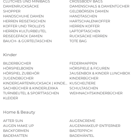
CLUTCHES UND MINIBAGS
CROSSBODY BAGS
DAMENRUCKSÄCKE
DAMENSCHALS & DAMENTÜCHER
SHOPPER
GELDBÖRSEN DAMEN
HANDSCHUHE DAMEN
HANDTASCHEN
HERREN REISETASCHEN
HARTSCHALENKOFFER
KOFFER UND TROLLEYS
HERREN KOFFER
HERREN KULTURBEUTEL
LAPTOPTASCHEN
REISEGEPÄCK DAMEN
RUCKSÄCKE HERREN
BAUCH- & GÜRTELTASCHEN
TOTE BAG
Kinder
BILDERBÜCHER
FEDERMAPPEN
HÖRSPIELBOXEN
HÖRSPIELE & FIGUREN
HÖRSPIEL ZUBEHÖR
JAUSENBOX & KINDER LUNCHBOX
JUGENDBÜCHER
KINDERBÜCHER
KINDERGARTENRUCKSACK | KINDERGARTENBEUTEL
KUSCHELTIERE
SACHBÜCHER & KINDERLEXIKA
SCHULTASCHEN
TURNBEUTEL & SPORTTASCHEN
WEIHNACHTSKINDERBÜCHER
KLEIDER
Home & Beauty
AFTER SUN
AUGENCREME
AUGEN MAKE UP
AUGENMAKEUP ENTFERNER
BACKFORMEN
BADTEPPICH
BADEMATTEN
BADEMÄNTEL