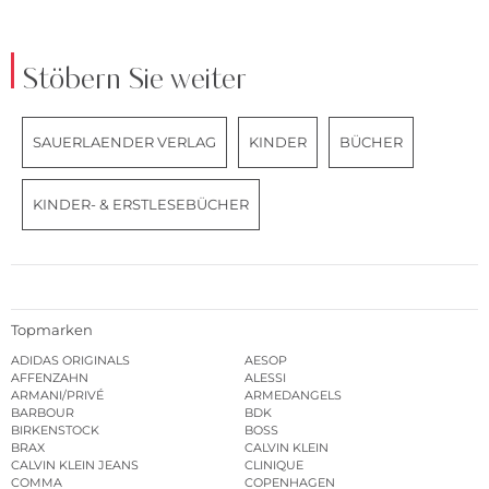
Stöbern Sie weiter
SAUERLAENDER VERLAG
KINDER
BÜCHER
KINDER- & ERSTLESEBÜCHER
Topmarken
ADIDAS ORIGINALS
AESOP
AFFENZAHN
ALESSI
ARMANI/PRIVÉ
ARMEDANGELS
BARBOUR
BDK
BIRKENSTOCK
BOSS
BRAX
CALVIN KLEIN
CALVIN KLEIN JEANS
CLINIQUE
COMMA
COPENHAGEN