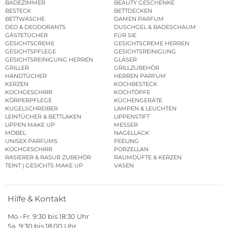
BADEZIMMER
BEAUTY GESCHENKE
BESTECK
BETTDECKEN
BETTWÄSCHE
DAMEN PARFUM
DEO & DEODORANTS
DUSCHGEL & BADESCHAUM
GÄSTETÜCHER
FÜR SIE
GESICHTSCREME
GESICHTSCREME HERREN
GESICHTSPFLEGE
GESICHTSREINIGUNG
GESICHTSREINIGUNG HERREN
GLÄSER
GRILLER
GRILLZUBEHÖR
HANDTÜCHER
HERREN PARFUM
KERZEN
KOCHBESTECK
KOCHGESCHIRR
KOCHTÖPFE
KÖRPERPFLEGE
KÜCHENGERÄTE
KUGELSCHREIBER
LAMPEN & LEUCHTEN
LEINTÜCHER & BETTLAKEN
LIPPENSTIFT
LIPPEN MAKE UP
MESSER
MÖBEL
NAGELLACK
UNISEX PARFUMS
PEELING
KOCHGESCHIRR
PORZELLAN
RASIERER & RASUR ZUBEHÖR
RAUMDÜFTE & KERZEN
TEINT | GESICHTS MAKE UP
VASEN
Hilfe & Kontakt
Mo.–Fr. 9:30 bis 18:30 Uhr
Sa. 9:30 bis 18:00 Uhr