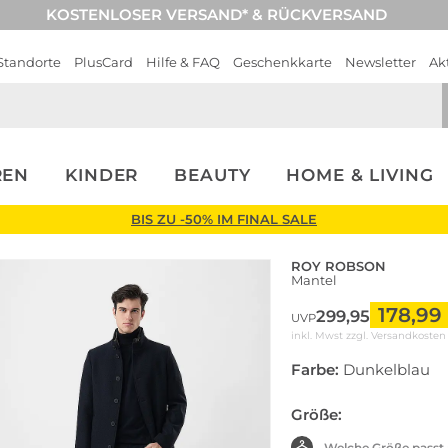
KOSTENLOSER VERSAND* & RÜCKVERSAND
Standorte
PlusCard
Hilfe & FAQ
Geschenkkarte
Newsletter
Ak
REN
KINDER
BEAUTY
HOME & LIVING
BIS ZU -50% IM FINAL SALE
ROY ROBSON
Mantel
178,99
299,95
UVP
inkl. Mwst zzgl.
Versandkosten
Farbe:
Dunkelblau
Größe:
Welche Größe passt