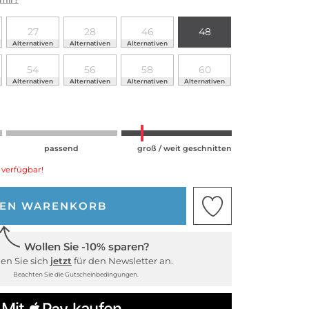
27
28
46
48
Alternativen
Alternativen
Alternativen
54
56
58
60
Alternativen
Alternativen
Alternativen
Alternativen
passend
groß / weit geschnitten
 verfügbar!
DEN WARENKORB
Wollen Sie -10% sparen?
en Sie sich
jetzt
für den Newsletter an.
Beachten Sie die Gutscheinbedingungen.