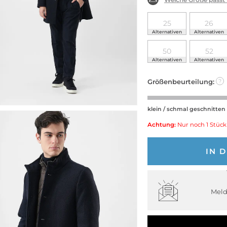
25
26
Alternativen
Alternativen
50
52
Alternativen
Alternativen
Größenbeurteilung:
?
klein / schmal geschnitten
Achtung:
Nur noch 1 Stück
IN 
Meld