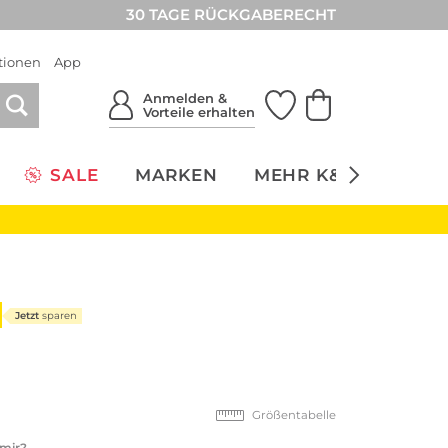
30 TAGE RÜCKGABERECHT
tionen
App
Anmelden &
Vorteile erhalten
SALE
MARKEN
MEHR K&Ö
NACH
Jetzt
sparen
Größentabelle
 mir?