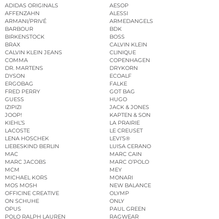
ADIDAS ORIGINALS
AESOP
AFFENZAHN
ALESSI
ARMANI/PRIVÉ
ARMEDANGELS
BARBOUR
BDK
BIRKENSTOCK
BOSS
BRAX
CALVIN KLEIN
CALVIN KLEIN JEANS
CLINIQUE
COMMA
COPENHAGEN
DR. MARTENS
DRYKORN
DYSON
ECOALF
ERGOBAG
FALKE
FRED PERRY
GOT BAG
GUESS
HUGO
IZIPIZI
JACK & JONES
JOOP!
KAPTEN & SON
KIEHL’S
LA PRAIRIE
LACOSTE
LE CREUSET
LENA HOSCHEK
LEVI’S®
LIEBESKIND BERLIN
LUISA CERANO
MAC
MARC CAIN
MARC JACOBS
MARC O’POLO
MCM
MEY
MICHAEL KORS
MONARI
MOS MOSH
NEW BALANCE
OFFICINE CREATIVE
OLYMP
ON SCHUHE
ONLY
OPUS
PAUL GREEN
POLO RALPH LAUREN
RAGWEAR