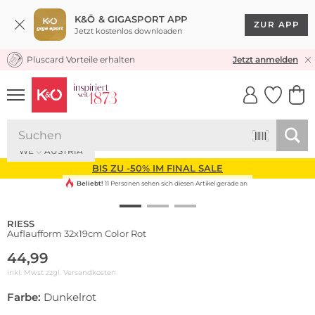
K&Ö & GIGASPORT APP
ZUR APP
Jetzt kostenlos downloaden
Pluscard Vorteile erhalten
KOSTENLOSER VERSAND* & RÜCKVERSAND
Jetzt anmelden
UNSERE APP
CLICK &
CLICK &
COLLECT
RESERVE
Nachhaltig
WE ♡ AUSTRIA
BIS ZU -50% IM FINAL SALE
Beliebt!
11 Personen sehen sich diesen Artikel gerade an
RIESS
Auflaufform 32x19cm Color Rot
44,99
inkl. Mwst zzgl.
Versandkosten
Farbe:
Dunkelrot