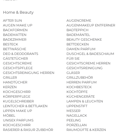
Home & Beauty
AFTER SUN
AUGENCREME
AUGEN MAKE UP
AUGENMAKEUP ENTFERNER
BACKFORMEN
BADTEPPICH
BADEMATTEN
BADEMÄNTEL
BADEZIMMER
BEAUTY GESCHENKE
BESTECK
BETTDECKEN
BETTWÄSCHE
DAMEN PARFUM
DEO & DEODORANTS
DUSCHGEL & BADESCHAUM
GÄSTETÜCHER
FÜR SIE
GESICHTSCREME
GESICHTSCREME HERREN
GESICHTSPFLEGE
GESICHTSREINIGUNG
GESICHTSREINIGUNG HERREN
GLÄSER
GRILLER
GRILLZUBEHÖR
HANDTÜCHER
HERREN PARFUM
KERZEN
KOCHBESTECK
KOCHGESCHIRR
KOCHTÖPFE
KÖRPERPFLEGE
KÜCHENGERÄTE
KUGELSCHREIBER
LAMPEN & LEUCHTEN
LEINTÜCHER & BETTLAKEN
LIPPENSTIFT
LIPPEN MAKE UP
MESSER
MÖBEL
NAGELLACK
UNISEX PARFUMS
PEELING
KOCHGESCHIRR
PORZELLAN
RASIERER & RASUR ZUBEHÖR
RAUMDÜFTE & KERZEN