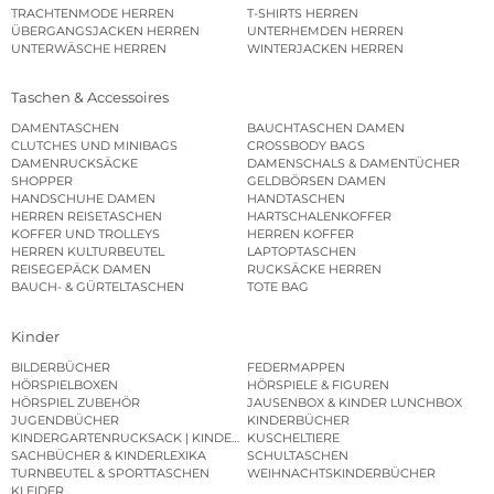
TRACHTENMODE HERREN
T-SHIRTS HERREN
ÜBERGANGSJACKEN HERREN
UNTERHEMDEN HERREN
UNTERWÄSCHE HERREN
WINTERJACKEN HERREN
Taschen & Accessoires
DAMENTASCHEN
BAUCHTASCHEN DAMEN
CLUTCHES UND MINIBAGS
CROSSBODY BAGS
DAMENRUCKSÄCKE
DAMENSCHALS & DAMENTÜCHER
SHOPPER
GELDBÖRSEN DAMEN
HANDSCHUHE DAMEN
HANDTASCHEN
HERREN REISETASCHEN
HARTSCHALENKOFFER
KOFFER UND TROLLEYS
HERREN KOFFER
HERREN KULTURBEUTEL
LAPTOPTASCHEN
REISEGEPÄCK DAMEN
RUCKSÄCKE HERREN
BAUCH- & GÜRTELTASCHEN
TOTE BAG
Kinder
BILDERBÜCHER
FEDERMAPPEN
HÖRSPIELBOXEN
HÖRSPIELE & FIGUREN
HÖRSPIEL ZUBEHÖR
JAUSENBOX & KINDER LUNCHBOX
JUGENDBÜCHER
KINDERBÜCHER
KINDERGARTENRUCKSACK | KINDERGARTENBEUTEL
KUSCHELTIERE
SACHBÜCHER & KINDERLEXIKA
SCHULTASCHEN
TURNBEUTEL & SPORTTASCHEN
WEIHNACHTSKINDERBÜCHER
KLEIDER