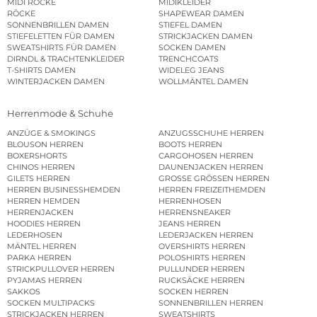
MIDI RÖCKE
MIDIKLEIDER
RÖCKE
SHAPEWEAR DAMEN
SONNENBRILLEN DAMEN
STIEFEL DAMEN
STIEFELETTEN FÜR DAMEN
STRICKJACKEN DAMEN
SWEATSHIRTS FÜR DAMEN
SOCKEN DAMEN
DIRNDL & TRACHTENKLEIDER
TRENCHCOATS
T-SHIRTS DAMEN
WIDELEG JEANS
WINTERJACKEN DAMEN
WOLLMÄNTEL DAMEN
Herrenmode & Schuhe
ANZÜGE & SMOKINGS
ANZUGSSCHUHE HERREN
BLOUSON HERREN
BOOTS HERREN
BOXERSHORTS
CARGOHOSEN HERREN
CHINOS HERREN
DAUNENJACKEN HERREN
GILETS HERREN
GROSSE GRÖSSEN HERREN
HERREN BUSINESSHEMDEN
HERREN FREIZEITHEMDEN
HERREN HEMDEN
HERRENHOSEN
HERRENJACKEN
HERRENSNEAKER
HOODIES HERREN
JEANS HERREN
LEDERHOSEN
LEDERJACKEN HERREN
MÄNTEL HERREN
OVERSHIRTS HERREN
PARKA HERREN
POLOSHIRTS HERREN
STRICKPULLOVER HERREN
PULLUNDER HERREN
PYJAMAS HERREN
RUCKSÄCKE HERREN
SAKKOS
SOCKEN HERREN
SOCKEN MULTIPACKS
SONNENBRILLEN HERREN
STRICKJACKEN HERREN
SWEATSHIRTS