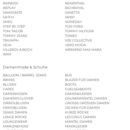
RAINKISS
REISENTHEL
REPLAY
RICHROYAL
SAMSONITE
SANETTA
SATCH
SKINY
SMEG
SOMEDAY
STEP BY STEP
TOM FORD
TOM TAILOR
TOMMY HILFIGER
TOMMY JEANS
TONIES
TRIUMPH
VEE COLLECTIVE
VEJA
VERO MODA
VILLEROY & BOCH
WEEKEND MAX MARA
WMF
Damenmode & Schuhe
BALLOON / BARREL JEANS
BHS
BIKINIS
BLAZER FÜR DAMEN
BLUSEN
BOOTS
CAPES
CHELSEABOOTS
DAMENHOSEN
DAMENKLEIDER
DAMENPULLOVER
DAUNENMÄNTEL DAMEN
DIRNDLBLUSEN
GROSSE GRÖSSEN DAMEN
HEMDBLUSEN
JACKEN FÜR DAMEN
JEANS DAMEN
KURZE RÖCKE
LANGE RÖCKE
LEGGINGS DAMEN
LOUNGEWEAR
MÄNTEL DAMEN
MARLENEHOSE
MAXIKLEIDER