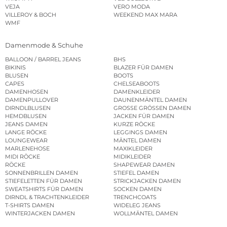
VEJA
VERO MODA
VILLEROY & BOCH
WEEKEND MAX MARA
WMF
Damenmode & Schuhe
BALLOON / BARREL JEANS
BHS
BIKINIS
BLAZER FÜR DAMEN
BLUSEN
BOOTS
CAPES
CHELSEABOOTS
DAMENHOSEN
DAMENKLEIDER
DAMENPULLOVER
DAUNENMÄNTEL DAMEN
DIRNDLBLUSEN
GROSSE GRÖSSEN DAMEN
HEMDBLUSEN
JACKEN FÜR DAMEN
JEANS DAMEN
KURZE RÖCKE
LANGE RÖCKE
LEGGINGS DAMEN
LOUNGEWEAR
MÄNTEL DAMEN
MARLENEHOSE
MAXIKLEIDER
MIDI RÖCKE
MIDIKLEIDER
RÖCKE
SHAPEWEAR DAMEN
SONNENBRILLEN DAMEN
STIEFEL DAMEN
STIEFELETTEN FÜR DAMEN
STRICKJACKEN DAMEN
SWEATSHIRTS FÜR DAMEN
SOCKEN DAMEN
DIRNDL & TRACHTENKLEIDER
TRENCHCOATS
T-SHIRTS DAMEN
WIDELEG JEANS
WINTERJACKEN DAMEN
WOLLMÄNTEL DAMEN