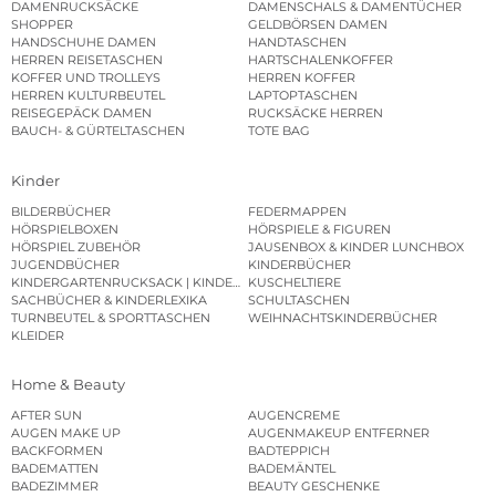
DAMENRUCKSÄCKE
DAMENSCHALS & DAMENTÜCHER
SHOPPER
GELDBÖRSEN DAMEN
HANDSCHUHE DAMEN
HANDTASCHEN
HERREN REISETASCHEN
HARTSCHALENKOFFER
KOFFER UND TROLLEYS
HERREN KOFFER
HERREN KULTURBEUTEL
LAPTOPTASCHEN
REISEGEPÄCK DAMEN
RUCKSÄCKE HERREN
BAUCH- & GÜRTELTASCHEN
TOTE BAG
Kinder
BILDERBÜCHER
FEDERMAPPEN
HÖRSPIELBOXEN
HÖRSPIELE & FIGUREN
HÖRSPIEL ZUBEHÖR
JAUSENBOX & KINDER LUNCHBOX
JUGENDBÜCHER
KINDERBÜCHER
KINDERGARTENRUCKSACK | KINDERGARTENBEUTEL
KUSCHELTIERE
SACHBÜCHER & KINDERLEXIKA
SCHULTASCHEN
TURNBEUTEL & SPORTTASCHEN
WEIHNACHTSKINDERBÜCHER
KLEIDER
Home & Beauty
AFTER SUN
AUGENCREME
AUGEN MAKE UP
AUGENMAKEUP ENTFERNER
BACKFORMEN
BADTEPPICH
BADEMATTEN
BADEMÄNTEL
BADEZIMMER
BEAUTY GESCHENKE