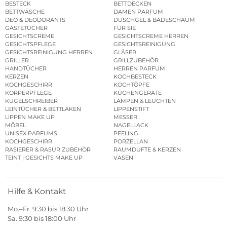
BESTECK
BETTDECKEN
BETTWÄSCHE
DAMEN PARFUM
DEO & DEODORANTS
DUSCHGEL & BADESCHAUM
GÄSTETÜCHER
FÜR SIE
GESICHTSCREME
GESICHTSCREME HERREN
GESICHTSPFLEGE
GESICHTSREINIGUNG
GESICHTSREINIGUNG HERREN
GLÄSER
GRILLER
GRILLZUBEHÖR
HANDTÜCHER
HERREN PARFUM
KERZEN
KOCHBESTECK
KOCHGESCHIRR
KOCHTÖPFE
KÖRPERPFLEGE
KÜCHENGERÄTE
KUGELSCHREIBER
LAMPEN & LEUCHTEN
LEINTÜCHER & BETTLAKEN
LIPPENSTIFT
LIPPEN MAKE UP
MESSER
MÖBEL
NAGELLACK
UNISEX PARFUMS
PEELING
KOCHGESCHIRR
PORZELLAN
RASIERER & RASUR ZUBEHÖR
RAUMDÜFTE & KERZEN
TEINT | GESICHTS MAKE UP
VASEN
Hilfe & Kontakt
Mo.–Fr. 9:30 bis 18:30 Uhr
Sa. 9:30 bis 18:00 Uhr