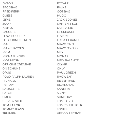
DYSON
ECOALF
ERGOBAG
FALKE
FRED PERRY
GOT BAG
GUESS
HUGO
IZIPIZI
JACK & JONES
JOOP!
KAPTEN & SON
KIEHL’S
LA PRAIRIE
LACOSTE
LE CREUSET
LENA HOSCHEK
LEVI’S®
LIEBESKIND BERLIN
LUISA CERANO
MAC
MARC CAIN
MARC JACOBS
MARC O’POLO
MCM
MEY
MICHAEL KORS
MONARI
MOS MOSH
NEW BALANCE
OFFICINE CREATIVE
OLYMP
ON SCHUHE
ONLY
OPUS
PAUL GREEN
POLO RALPH LAUREN
RAGWEAR
RAINKISS
REISENTHEL
REPLAY
RICHROYAL
SAMSONITE
SANETTA
SATCH
SKINY
SMEG
SOMEDAY
STEP BY STEP
TOM FORD
TOM TAILOR
TOMMY HILFIGER
TOMMY JEANS
TONIES
TRIUMPH
VEE COLLECTIVE