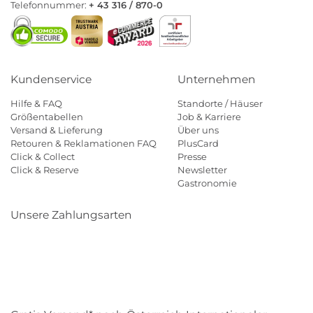
Telefonnummer:
+ 43 316 / 870-0
Kundenservice
Unternehmen
Hilfe & FAQ
Standorte / Häuser
Größentabellen
Job & Karriere
Versand & Lieferung
Über uns
Retouren & Reklamationen FAQ
PlusCard
Click & Collect
Presse
Click & Reserve
Newsletter
Gastronomie
Unsere Zahlungsarten
Klarna
Paypal
Mastercard
Visa
Diners
Eps
Shop
Applepay
Amazon