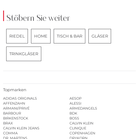
Stöbern Sie weiter
RIEDEL
HOME
TISCH & BAR
GLÄSER
TRINKGLÄSER
Topmarken
ADIDAS ORIGINALS
AESOP
AFFENZAHN
ALESSI
ARMANI/PRIVÉ
ARMEDANGELS
BARBOUR
BDK
BIRKENSTOCK
BOSS
BRAX
CALVIN KLEIN
CALVIN KLEIN JEANS
CLINIQUE
COMMA
COPENHAGEN
DR. MARTENS
DRYKORN