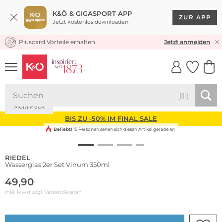
K&Ö & GIGASPORT APP
ZUR APP
Jetzt kostenlos downloaden
Pluscard Vorteile erhalten
KOSTENLOSER VERSAND* & RÜCKVERSAND
Jetzt anmelden
UNSERE APP
CLICK &
CLICK &
COLLECT
RESERVE
Multi Pack
BIS ZU -50% IM FINAL SALE
Beliebt!
15 Personen sehen sich diesen Artikel gerade an
RIEDEL
Wasserglas 2er Set Vinum 350ml
49,90
inkl. Mwst zzgl.
Versandkosten