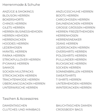
Herrenmode & Schuhe
ANZÜGE & SMOKINGS
ANZUGSSCHUHE HERREN
BLOUSON HERREN
BOOTS HERREN
BOXERSHORTS
CARGOHOSEN HERREN
CHINOS HERREN
DAUNENJACKEN HERREN
GILETS HERREN
GROSSE GRÖSSEN HERREN
HERREN BUSINESSHEMDEN
HERREN FREIZEITHEMDEN
HERREN HEMDEN
HERRENHOSEN
HERRENJACKEN
HERRENSNEAKER
HOODIES HERREN
JEANS HERREN
LEDERHOSEN
LEDERJACKEN HERREN
MÄNTEL HERREN
OVERSHIRTS HERREN
PARKA HERREN
POLOSHIRTS HERREN
STRICKPULLOVER HERREN
PULLUNDER HERREN
PYJAMAS HERREN
RUCKSÄCKE HERREN
SAKKOS
SOCKEN HERREN
SOCKEN MULTIPACKS
SONNENBRILLEN HERREN
STRICKJACKEN HERREN
SWEATSHIRTS
TRACHTENMODE HERREN
T-SHIRTS HERREN
ÜBERGANGSJACKEN HERREN
UNTERHEMDEN HERREN
UNTERWÄSCHE HERREN
WINTERJACKEN HERREN
Taschen & Accessoires
DAMENTASCHEN
BAUCHTASCHEN DAMEN
CLUTCHES UND MINIBAGS
CROSSBODY BAGS