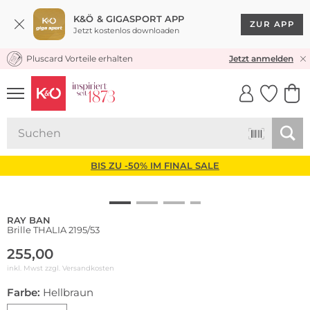
K&Ö & GIGASPORT APP
ZUR APP
Jetzt kostenlos downloaden
Pluscard Vorteile erhalten
KOSTENLOSER VERSAND* & RÜCKVERSAND
Jetzt anmelden
UNSERE APP
CLICK &
CLICK &
COLLECT
RESERVE
BIS ZU -50% IM FINAL SALE
RAY BAN
Brille THALIA 2195/53
255,00
inkl. Mwst zzgl.
Versandkosten
Farbe:
Hellbraun