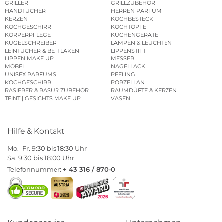
GRILLER
GRILLZUBEHÖR
HANDTÜCHER
HERREN PARFUM
KERZEN
KOCHBESTECK
KOCHGESCHIRR
KOCHTÖPFE
KÖRPERPFLEGE
KÜCHENGERÄTE
KUGELSCHREIBER
LAMPEN & LEUCHTEN
LEINTÜCHER & BETTLAKEN
LIPPENSTIFT
LIPPEN MAKE UP
MESSER
MÖBEL
NAGELLACK
UNISEX PARFUMS
PEELING
KOCHGESCHIRR
PORZELLAN
RASIERER & RASUR ZUBEHÖR
RAUMDÜFTE & KERZEN
TEINT | GESICHTS MAKE UP
VASEN
Hilfe & Kontakt
Mo.–Fr. 9:30 bis 18:30 Uhr
Sa. 9:30 bis 18:00 Uhr
Telefonnummer:
+ 43 316 / 870-0