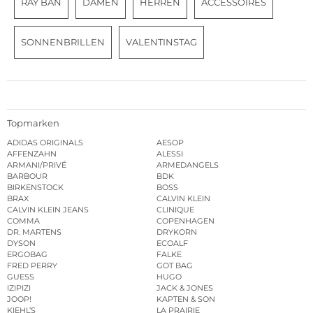
RAY BAN
DAMEN
HERREN
ACCESSOIRES
SONNENBRILLEN
VALENTINSTAG
Topmarken
ADIDAS ORIGINALS
AESOP
AFFENZAHN
ALESSI
ARMANI/PRIVÉ
ARMEDANGELS
BARBOUR
BDK
BIRKENSTOCK
BOSS
BRAX
CALVIN KLEIN
CALVIN KLEIN JEANS
CLINIQUE
COMMA
COPENHAGEN
DR. MARTENS
DRYKORN
DYSON
ECOALF
ERGOBAG
FALKE
FRED PERRY
GOT BAG
GUESS
HUGO
IZIPIZI
JACK & JONES
JOOP!
KAPTEN & SON
KIEHL’S
LA PRAIRIE