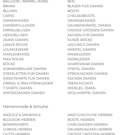
BALLOON / BARREL JEANS
BHS
BIKINIS
BLAZER FÜR DAMEN
BLUSEN
BOOTS
CAPES
CHELSEABOOTS
DAMENHOSEN
DAMENKLEIDER
DAMENPULLOVER
DAUNENMÄNTEL DAMEN
DIRNDLBLUSEN
GROSSE GRÖSSEN DAMEN
HEMDBLUSEN
JACKEN FÜR DAMEN
JEANS DAMEN
KURZE RÖCKE
LANGE RÖCKE
LEGGINGS DAMEN
LOUNGEWEAR
MÄNTEL DAMEN
MARLENEHOSE
MAXIKLEIDER
MIDI RÖCKE
MIDIKLEIDER
RÖCKE
SHAPEWEAR DAMEN
SONNENBRILLEN DAMEN
STIEFEL DAMEN
STIEFELETTEN FÜR DAMEN
STRICKJACKEN DAMEN
SWEATSHIRTS FÜR DAMEN
SOCKEN DAMEN
DIRNDL & TRACHTENKLEIDER
TRENCHCOATS
T-SHIRTS DAMEN
WIDELEG JEANS
WINTERJACKEN DAMEN
WOLLMÄNTEL DAMEN
Herrenmode & Schuhe
ANZÜGE & SMOKINGS
ANZUGSSCHUHE HERREN
BLOUSON HERREN
BOOTS HERREN
BOXERSHORTS
CARGOHOSEN HERREN
CHINOS HERREN
DAUNENJACKEN HERREN
GILETS HERREN
GROSSE GRÖSSEN HERREN