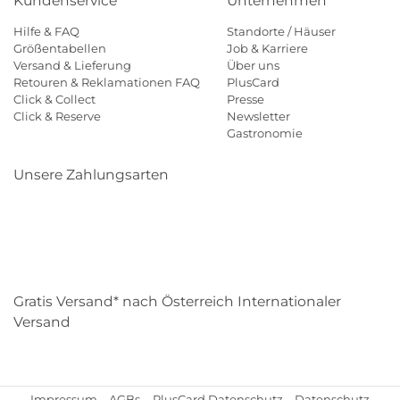
Kundenservice
Unternehmen
Hilfe & FAQ
Standorte / Häuser
Größentabellen
Job & Karriere
Versand & Lieferung
Über uns
Retouren & Reklamationen FAQ
PlusCard
Click & Collect
Presse
Click & Reserve
Newsletter
Gastronomie
Unsere Zahlungsarten
Klarna
Paypal
Mastercard
Visa
Diners
Eps
Shop
Applepay
Amazon
Gratis Versand* nach Österreich Internationaler
Versand
Impressum
AGBs
PlusCard Datenschutz
Datenschutz