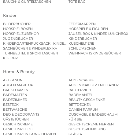
BAUCH- & GÜRTELTASCHEN
TOTE BAG
Kinder
BILDERBÜCHER
FEDERMAPPEN
HÖRSPIELBOXEN
HÖRSPIELE & FIGUREN
HÖRSPIEL ZUBEHÖR
JAUSENBOX & KINDER LUNCHBOX
JUGENDBÜCHER
KINDERBÜCHER
KINDERGARTENRUCKSACK | KINDERGARTENBEUTEL
KUSCHELTIERE
SACHBÜCHER & KINDERLEXIKA
SCHULTASCHEN
TURNBEUTEL & SPORTTASCHEN
WEIHNACHTSKINDERBÜCHER
KLEIDER
Home & Beauty
AFTER SUN
AUGENCREME
AUGEN MAKE UP
AUGENMAKEUP ENTFERNER
BACKFORMEN
BADTEPPICH
BADEMATTEN
BADEMÄNTEL
BADEZIMMER
BEAUTY GESCHENKE
BESTECK
BETTDECKEN
BETTWÄSCHE
DAMEN PARFUM
DEO & DEODORANTS
DUSCHGEL & BADESCHAUM
GÄSTETÜCHER
FÜR SIE
GESICHTSCREME
GESICHTSCREME HERREN
GESICHTSPFLEGE
GESICHTSREINIGUNG
GESICHTSREINIGUNG HERREN
GLÄSER