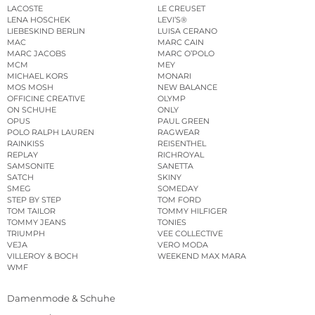
LACOSTE
LE CREUSET
LENA HOSCHEK
LEVI’S®
LIEBESKIND BERLIN
LUISA CERANO
MAC
MARC CAIN
MARC JACOBS
MARC O’POLO
MCM
MEY
MICHAEL KORS
MONARI
MOS MOSH
NEW BALANCE
OFFICINE CREATIVE
OLYMP
ON SCHUHE
ONLY
OPUS
PAUL GREEN
POLO RALPH LAUREN
RAGWEAR
RAINKISS
REISENTHEL
REPLAY
RICHROYAL
SAMSONITE
SANETTA
SATCH
SKINY
SMEG
SOMEDAY
STEP BY STEP
TOM FORD
TOM TAILOR
TOMMY HILFIGER
TOMMY JEANS
TONIES
TRIUMPH
VEE COLLECTIVE
VEJA
VERO MODA
VILLEROY & BOCH
WEEKEND MAX MARA
WMF
Damenmode & Schuhe