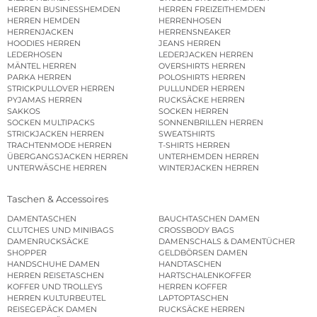
HERREN BUSINESSHEMDEN
HERREN FREIZEITHEMDEN
HERREN HEMDEN
HERRENHOSEN
HERRENJACKEN
HERRENSNEAKER
HOODIES HERREN
JEANS HERREN
LEDERHOSEN
LEDERJACKEN HERREN
MÄNTEL HERREN
OVERSHIRTS HERREN
PARKA HERREN
POLOSHIRTS HERREN
STRICKPULLOVER HERREN
PULLUNDER HERREN
PYJAMAS HERREN
RUCKSÄCKE HERREN
SAKKOS
SOCKEN HERREN
SOCKEN MULTIPACKS
SONNENBRILLEN HERREN
STRICKJACKEN HERREN
SWEATSHIRTS
TRACHTENMODE HERREN
T-SHIRTS HERREN
ÜBERGANGSJACKEN HERREN
UNTERHEMDEN HERREN
UNTERWÄSCHE HERREN
WINTERJACKEN HERREN
Taschen & Accessoires
DAMENTASCHEN
BAUCHTASCHEN DAMEN
CLUTCHES UND MINIBAGS
CROSSBODY BAGS
DAMENRUCKSÄCKE
DAMENSCHALS & DAMENTÜCHER
SHOPPER
GELDBÖRSEN DAMEN
HANDSCHUHE DAMEN
HANDTASCHEN
HERREN REISETASCHEN
HARTSCHALENKOFFER
KOFFER UND TROLLEYS
HERREN KOFFER
HERREN KULTURBEUTEL
LAPTOPTASCHEN
REISEGEPÄCK DAMEN
RUCKSÄCKE HERREN