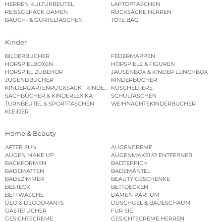
HERREN KULTURBEUTEL
LAPTOPTASCHEN
REISEGEPÄCK DAMEN
RUCKSÄCKE HERREN
BAUCH- & GÜRTELTASCHEN
TOTE BAG
Kinder
BILDERBÜCHER
FEDERMAPPEN
HÖRSPIELBOXEN
HÖRSPIELE & FIGUREN
HÖRSPIEL ZUBEHÖR
JAUSENBOX & KINDER LUNCHBOX
JUGENDBÜCHER
KINDERBÜCHER
KINDERGARTENRUCKSACK | KINDERGARTENBEUTEL
KUSCHELTIERE
SACHBÜCHER & KINDERLEXIKA
SCHULTASCHEN
TURNBEUTEL & SPORTTASCHEN
WEIHNACHTSKINDERBÜCHER
KLEIDER
Home & Beauty
AFTER SUN
AUGENCREME
AUGEN MAKE UP
AUGENMAKEUP ENTFERNER
BACKFORMEN
BADTEPPICH
BADEMATTEN
BADEMÄNTEL
BADEZIMMER
BEAUTY GESCHENKE
BESTECK
BETTDECKEN
BETTWÄSCHE
DAMEN PARFUM
DEO & DEODORANTS
DUSCHGEL & BADESCHAUM
GÄSTETÜCHER
FÜR SIE
GESICHTSCREME
GESICHTSCREME HERREN