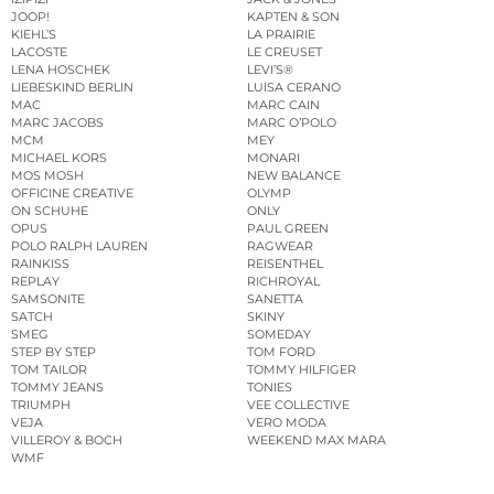
JOOP!
KAPTEN & SON
KIEHL’S
LA PRAIRIE
LACOSTE
LE CREUSET
LENA HOSCHEK
LEVI’S®
LIEBESKIND BERLIN
LUISA CERANO
MAC
MARC CAIN
MARC JACOBS
MARC O’POLO
MCM
MEY
MICHAEL KORS
MONARI
MOS MOSH
NEW BALANCE
OFFICINE CREATIVE
OLYMP
ON SCHUHE
ONLY
OPUS
PAUL GREEN
POLO RALPH LAUREN
RAGWEAR
RAINKISS
REISENTHEL
REPLAY
RICHROYAL
SAMSONITE
SANETTA
SATCH
SKINY
SMEG
SOMEDAY
STEP BY STEP
TOM FORD
TOM TAILOR
TOMMY HILFIGER
TOMMY JEANS
TONIES
TRIUMPH
VEE COLLECTIVE
VEJA
VERO MODA
VILLEROY & BOCH
WEEKEND MAX MARA
WMF