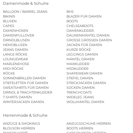
Damenmode & Schuhe
BALLOON / BARREL JEANS
BHS
BIKINIS
BLAZER FÜR DAMEN
BLUSEN
BOOTS
CAPES
CHELSEABOOTS
DAMENHOSEN
DAMENKLEIDER
DAMENPULLOVER
DAUNENMÄNTEL DAMEN
DIRNDLBLUSEN
GROSSE GRÖSSEN DAMEN
HEMDBLUSEN
JACKEN FÜR DAMEN
JEANS DAMEN
KURZE RÖCKE
LANGE RÖCKE
LEGGINGS DAMEN
LOUNGEWEAR
MÄNTEL DAMEN
MARLENEHOSE
MAXIKLEIDER
MIDI RÖCKE
MIDIKLEIDER
RÖCKE
SHAPEWEAR DAMEN
SONNENBRILLEN DAMEN
STIEFEL DAMEN
STIEFELETTEN FÜR DAMEN
STRICKJACKEN DAMEN
SWEATSHIRTS FÜR DAMEN
SOCKEN DAMEN
DIRNDL & TRACHTENKLEIDER
TRENCHCOATS
T-SHIRTS DAMEN
WIDELEG JEANS
WINTERJACKEN DAMEN
WOLLMÄNTEL DAMEN
Herrenmode & Schuhe
ANZÜGE & SMOKINGS
ANZUGSSCHUHE HERREN
BLOUSON HERREN
BOOTS HERREN
BOXERSHORTS
CARGOHOSEN HERREN