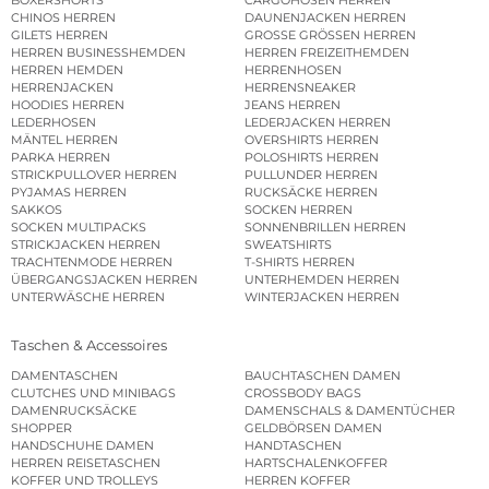
CHINOS HERREN
DAUNENJACKEN HERREN
GILETS HERREN
GROSSE GRÖSSEN HERREN
HERREN BUSINESSHEMDEN
HERREN FREIZEITHEMDEN
HERREN HEMDEN
HERRENHOSEN
HERRENJACKEN
HERRENSNEAKER
HOODIES HERREN
JEANS HERREN
LEDERHOSEN
LEDERJACKEN HERREN
MÄNTEL HERREN
OVERSHIRTS HERREN
PARKA HERREN
POLOSHIRTS HERREN
STRICKPULLOVER HERREN
PULLUNDER HERREN
PYJAMAS HERREN
RUCKSÄCKE HERREN
SAKKOS
SOCKEN HERREN
SOCKEN MULTIPACKS
SONNENBRILLEN HERREN
STRICKJACKEN HERREN
SWEATSHIRTS
TRACHTENMODE HERREN
T-SHIRTS HERREN
ÜBERGANGSJACKEN HERREN
UNTERHEMDEN HERREN
UNTERWÄSCHE HERREN
WINTERJACKEN HERREN
Taschen & Accessoires
DAMENTASCHEN
BAUCHTASCHEN DAMEN
CLUTCHES UND MINIBAGS
CROSSBODY BAGS
DAMENRUCKSÄCKE
DAMENSCHALS & DAMENTÜCHER
SHOPPER
GELDBÖRSEN DAMEN
HANDSCHUHE DAMEN
HANDTASCHEN
HERREN REISETASCHEN
HARTSCHALENKOFFER
KOFFER UND TROLLEYS
HERREN KOFFER