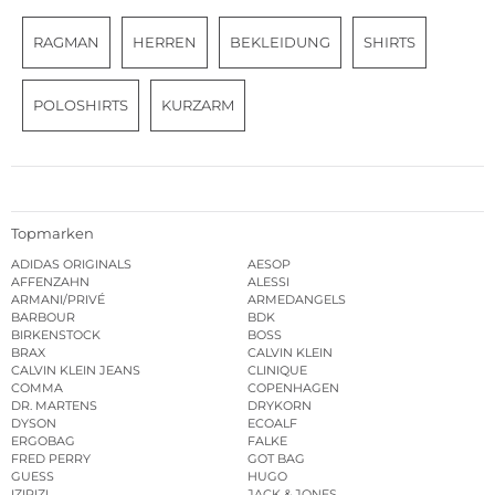
RAGMAN
HERREN
BEKLEIDUNG
SHIRTS
POLOSHIRTS
KURZARM
Topmarken
ADIDAS ORIGINALS
AESOP
AFFENZAHN
ALESSI
ARMANI/PRIVÉ
ARMEDANGELS
BARBOUR
BDK
BIRKENSTOCK
BOSS
BRAX
CALVIN KLEIN
CALVIN KLEIN JEANS
CLINIQUE
COMMA
COPENHAGEN
DR. MARTENS
DRYKORN
DYSON
ECOALF
ERGOBAG
FALKE
FRED PERRY
GOT BAG
GUESS
HUGO
IZIPIZI
JACK & JONES