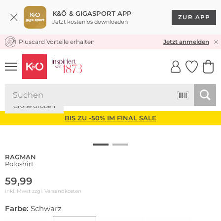
K&Ö & GIGASPORT APP
ZUR APP
Jetzt kostenlos downloaden
Pluscard Vorteile erhalten
KOSTENLOSER VERSAND* & RÜCKVERSAND
Jetzt anmelden
UNSERE APP
CLICK &
CLICK &
COLLECT
RESERVE
Große Größen
BIS ZU -50% IM FINAL SALE
RAGMAN
Poloshirt
59,99
inkl. Mwst zzgl.
Versandkosten
Farbe:
Schwarz