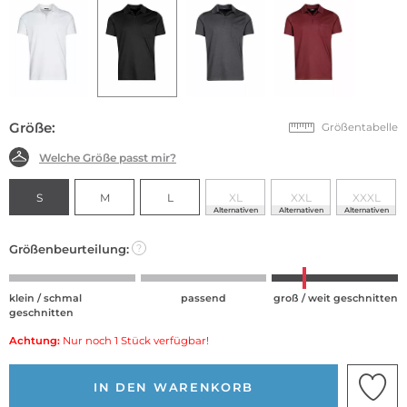
Größe:
Größentabelle
Welche Größe passt mir?
S
M
L
XL
XXL
XXXL
Alternativen
Alternativen
Alternativen
Größenbeurteilung:
?
klein / schmal
passend
groß / weit geschnitten
geschnitten
Achtung:
Nur noch 1 Stück verfügbar!
IN DEN WARENKORB