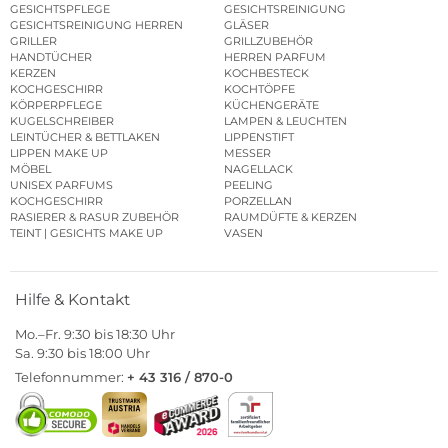
GESICHTSPFLEGE
GESICHTSREINIGUNG
GESICHTSREINIGUNG HERREN
GLÄSER
GRILLER
GRILLZUBEHÖR
HANDTÜCHER
HERREN PARFUM
KERZEN
KOCHBESTECK
KOCHGESCHIRR
KOCHTÖPFE
KÖRPERPFLEGE
KÜCHENGERÄTE
KUGELSCHREIBER
LAMPEN & LEUCHTEN
LEINTÜCHER & BETTLAKEN
LIPPENSTIFT
LIPPEN MAKE UP
MESSER
MÖBEL
NAGELLACK
UNISEX PARFUMS
PEELING
KOCHGESCHIRR
PORZELLAN
RASIERER & RASUR ZUBEHÖR
RAUMDÜFTE & KERZEN
TEINT | GESICHTS MAKE UP
VASEN
Hilfe & Kontakt
Mo.–Fr. 9:30 bis 18:30 Uhr
Sa. 9:30 bis 18:00 Uhr
Telefonnummer:
+ 43 316 / 870-0