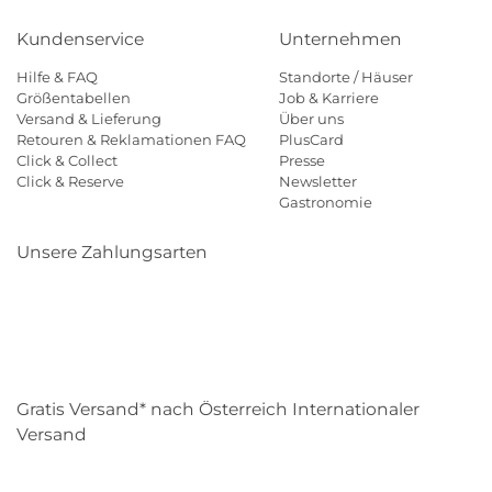
Kundenservice
Unternehmen
Hilfe & FAQ
Standorte / Häuser
Größentabellen
Job & Karriere
Versand & Lieferung
Über uns
Retouren & Reklamationen FAQ
PlusCard
Click & Collect
Presse
Click & Reserve
Newsletter
Gastronomie
Unsere Zahlungsarten
Klarna
Paypal
Mastercard
Visa
Diners
Eps
Shop
Applepay
Amazon
Gratis Versand* nach Österreich Internationaler
Versand