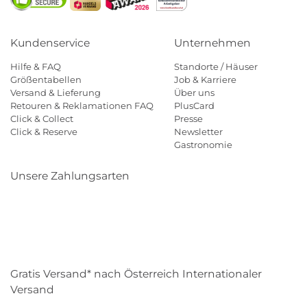
Kundenservice
Unternehmen
Hilfe & FAQ
Standorte / Häuser
Größentabellen
Job & Karriere
Versand & Lieferung
Über uns
Retouren & Reklamationen FAQ
PlusCard
Click & Collect
Presse
Click & Reserve
Newsletter
Gastronomie
Unsere Zahlungsarten
Klarna
Paypal
Mastercard
Visa
Diners
Eps
Shop
Applepay
Amazon
Gratis Versand* nach Österreich Internationaler
Versand