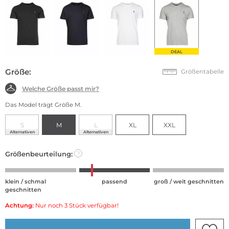
DEAL
Größe:
Größentabelle
Welche Größe passt mir?
Das Model trägt Größe M.
S
M
L
XL
XXL
Alternativen
Alternativen
Größenbeurteilung:
?
klein / schmal
passend
groß / weit geschnitten
geschnitten
Achtung:
Nur noch 3 Stück verfügbar!