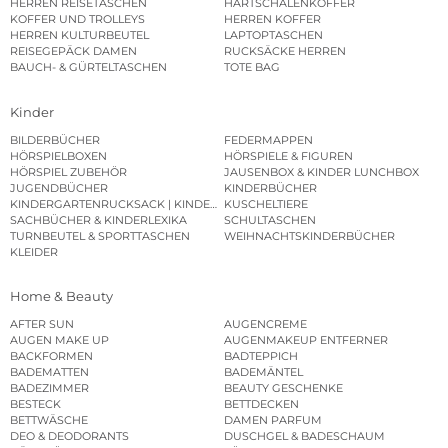
HERREN REISETASCHEN
HARTSCHALENKOFFER
KOFFER UND TROLLEYS
HERREN KOFFER
HERREN KULTURBEUTEL
LAPTOPTASCHEN
REISEGEPÄCK DAMEN
RUCKSÄCKE HERREN
BAUCH- & GÜRTELTASCHEN
TOTE BAG
Kinder
BILDERBÜCHER
FEDERMAPPEN
HÖRSPIELBOXEN
HÖRSPIELE & FIGUREN
HÖRSPIEL ZUBEHÖR
JAUSENBOX & KINDER LUNCHBOX
JUGENDBÜCHER
KINDERBÜCHER
KINDERGARTENRUCKSACK | KINDERGARTENBEUTEL
KUSCHELTIERE
SACHBÜCHER & KINDERLEXIKA
SCHULTASCHEN
TURNBEUTEL & SPORTTASCHEN
WEIHNACHTSKINDERBÜCHER
KLEIDER
Home & Beauty
AFTER SUN
AUGENCREME
AUGEN MAKE UP
AUGENMAKEUP ENTFERNER
BACKFORMEN
BADTEPPICH
BADEMATTEN
BADEMÄNTEL
BADEZIMMER
BEAUTY GESCHENKE
BESTECK
BETTDECKEN
BETTWÄSCHE
DAMEN PARFUM
DEO & DEODORANTS
DUSCHGEL & BADESCHAUM