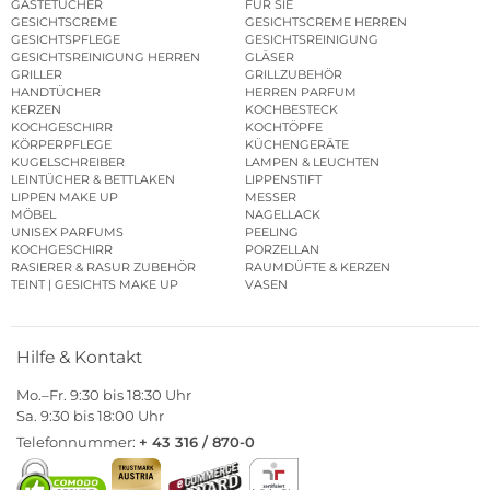
GÄSTETÜCHER
FÜR SIE
GESICHTSCREME
GESICHTSCREME HERREN
GESICHTSPFLEGE
GESICHTSREINIGUNG
GESICHTSREINIGUNG HERREN
GLÄSER
GRILLER
GRILLZUBEHÖR
HANDTÜCHER
HERREN PARFUM
KERZEN
KOCHBESTECK
KOCHGESCHIRR
KOCHTÖPFE
KÖRPERPFLEGE
KÜCHENGERÄTE
KUGELSCHREIBER
LAMPEN & LEUCHTEN
LEINTÜCHER & BETTLAKEN
LIPPENSTIFT
LIPPEN MAKE UP
MESSER
MÖBEL
NAGELLACK
UNISEX PARFUMS
PEELING
KOCHGESCHIRR
PORZELLAN
RASIERER & RASUR ZUBEHÖR
RAUMDÜFTE & KERZEN
TEINT | GESICHTS MAKE UP
VASEN
Hilfe & Kontakt
Mo.–Fr. 9:30 bis 18:30 Uhr
Sa. 9:30 bis 18:00 Uhr
Telefonnummer:
+ 43 316 / 870-0