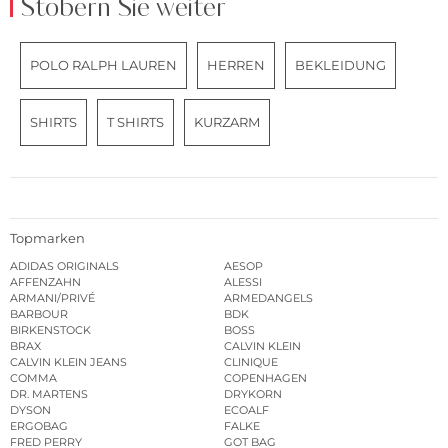
Stöbern Sie weiter
POLO RALPH LAUREN
HERREN
BEKLEIDUNG
SHIRTS
T SHIRTS
KURZARM
Topmarken
ADIDAS ORIGINALS
AESOP
AFFENZAHN
ALESSI
ARMANI/PRIVÉ
ARMEDANGELS
BARBOUR
BDK
BIRKENSTOCK
BOSS
BRAX
CALVIN KLEIN
CALVIN KLEIN JEANS
CLINIQUE
COMMA
COPENHAGEN
DR. MARTENS
DRYKORN
DYSON
ECOALF
ERGOBAG
FALKE
FRED PERRY
GOT BAG