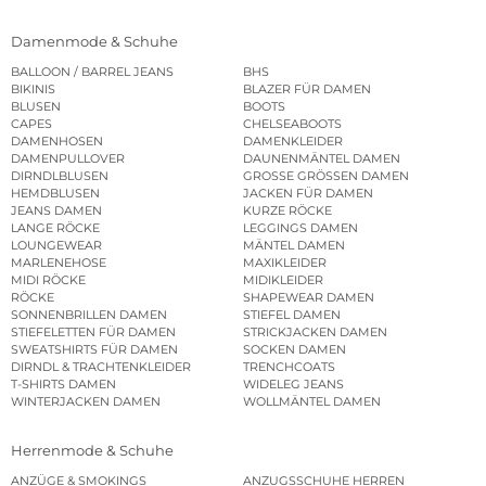
Damenmode & Schuhe
BALLOON / BARREL JEANS
BHS
BIKINIS
BLAZER FÜR DAMEN
BLUSEN
BOOTS
CAPES
CHELSEABOOTS
DAMENHOSEN
DAMENKLEIDER
DAMENPULLOVER
DAUNENMÄNTEL DAMEN
DIRNDLBLUSEN
GROSSE GRÖSSEN DAMEN
HEMDBLUSEN
JACKEN FÜR DAMEN
JEANS DAMEN
KURZE RÖCKE
LANGE RÖCKE
LEGGINGS DAMEN
LOUNGEWEAR
MÄNTEL DAMEN
MARLENEHOSE
MAXIKLEIDER
MIDI RÖCKE
MIDIKLEIDER
RÖCKE
SHAPEWEAR DAMEN
SONNENBRILLEN DAMEN
STIEFEL DAMEN
STIEFELETTEN FÜR DAMEN
STRICKJACKEN DAMEN
SWEATSHIRTS FÜR DAMEN
SOCKEN DAMEN
DIRNDL & TRACHTENKLEIDER
TRENCHCOATS
T-SHIRTS DAMEN
WIDELEG JEANS
WINTERJACKEN DAMEN
WOLLMÄNTEL DAMEN
Herrenmode & Schuhe
ANZÜGE & SMOKINGS
ANZUGSSCHUHE HERREN