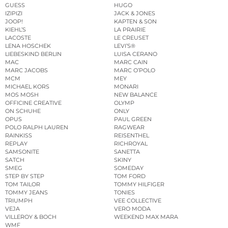
GUESS
HUGO
IZIPIZI
JACK & JONES
JOOP!
KAPTEN & SON
KIEHL’S
LA PRAIRIE
LACOSTE
LE CREUSET
LENA HOSCHEK
LEVI’S®
LIEBESKIND BERLIN
LUISA CERANO
MAC
MARC CAIN
MARC JACOBS
MARC O’POLO
MCM
MEY
MICHAEL KORS
MONARI
MOS MOSH
NEW BALANCE
OFFICINE CREATIVE
OLYMP
ON SCHUHE
ONLY
OPUS
PAUL GREEN
POLO RALPH LAUREN
RAGWEAR
RAINKISS
REISENTHEL
REPLAY
RICHROYAL
SAMSONITE
SANETTA
SATCH
SKINY
SMEG
SOMEDAY
STEP BY STEP
TOM FORD
TOM TAILOR
TOMMY HILFIGER
TOMMY JEANS
TONIES
TRIUMPH
VEE COLLECTIVE
VEJA
VERO MODA
VILLEROY & BOCH
WEEKEND MAX MARA
WMF