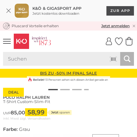
K&Ö & GIGASPORT APP
ZUR APP
Jetzt kostenlos downloaden
Pluscard Vorteile erhalten
KOSTENLOSER VERSAND* & RÜCKVERSAND
Jetzt anmelden
UNSERE APP
CLICK &
CLICK &
COLLECT
RESERVE
BIS ZU -50% IM FINAL SALE
Beliebt!
13 Personen sehen sich diesen Artikel gerade an
DEAL
POLO RALPH LAUREN
T-Shirt Custom-Slim-Fit
58,99
85,00
Jetzt
sparen
UVP
inkl. Mwst zzgl.
Versandkosten
Farbe:
Grau