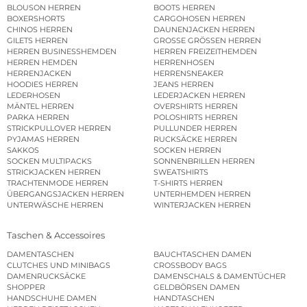
BLOUSON HERREN
BOOTS HERREN
BOXERSHORTS
CARGOHOSEN HERREN
CHINOS HERREN
DAUNENJACKEN HERREN
GILETS HERREN
GROSSE GRÖSSEN HERREN
HERREN BUSINESSHEMDEN
HERREN FREIZEITHEMDEN
HERREN HEMDEN
HERRENHOSEN
HERRENJACKEN
HERRENSNEAKER
HOODIES HERREN
JEANS HERREN
LEDERHOSEN
LEDERJACKEN HERREN
MÄNTEL HERREN
OVERSHIRTS HERREN
PARKA HERREN
POLOSHIRTS HERREN
STRICKPULLOVER HERREN
PULLUNDER HERREN
PYJAMAS HERREN
RUCKSÄCKE HERREN
SAKKOS
SOCKEN HERREN
SOCKEN MULTIPACKS
SONNENBRILLEN HERREN
STRICKJACKEN HERREN
SWEATSHIRTS
TRACHTENMODE HERREN
T-SHIRTS HERREN
ÜBERGANGSJACKEN HERREN
UNTERHEMDEN HERREN
UNTERWÄSCHE HERREN
WINTERJACKEN HERREN
Taschen & Accessoires
DAMENTASCHEN
BAUCHTASCHEN DAMEN
CLUTCHES UND MINIBAGS
CROSSBODY BAGS
DAMENRUCKSÄCKE
DAMENSCHALS & DAMENTÜCHER
SHOPPER
GELDBÖRSEN DAMEN
HANDSCHUHE DAMEN
HANDTASCHEN