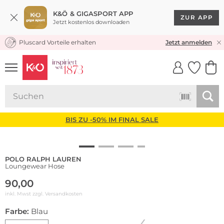
K&Ö & GIGASPORT APP
ZUR APP
Jetzt kostenlos downloaden
Pluscard Vorteile erhalten
KOSTENLOSER VERSAND* & RÜCKVERSAND
Jetzt anmelden
UNSERE APP
CLICK &
CLICK &
COLLECT
RESERVE
BIS ZU -50% IM FINAL SALE
POLO RALPH LAUREN
Loungewear Hose
90,00
inkl. Mwst zzgl.
Versandkosten
Farbe:
Blau