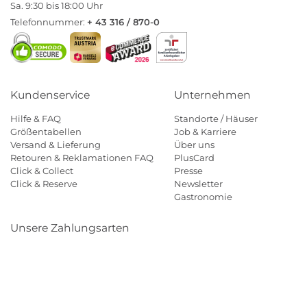
Sa. 9:30 bis 18:00 Uhr
Telefonnummer:
+ 43 316 / 870-0
Kundenservice
Unternehmen
Hilfe & FAQ
Standorte / Häuser
Größentabellen
Job & Karriere
Versand & Lieferung
Über uns
Retouren & Reklamationen FAQ
PlusCard
Click & Collect
Presse
Click & Reserve
Newsletter
Gastronomie
Unsere Zahlungsarten
Klarna
Paypal
Mastercard
Visa
Diners
Eps
Shop
Applepay
Amazon