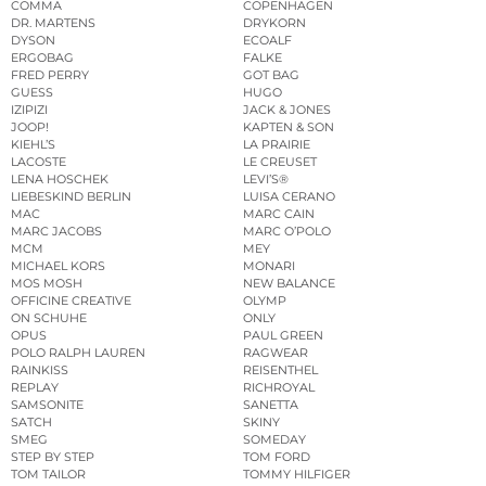
COMMA
COPENHAGEN
DR. MARTENS
DRYKORN
DYSON
ECOALF
ERGOBAG
FALKE
FRED PERRY
GOT BAG
GUESS
HUGO
IZIPIZI
JACK & JONES
JOOP!
KAPTEN & SON
KIEHL’S
LA PRAIRIE
LACOSTE
LE CREUSET
LENA HOSCHEK
LEVI’S®
LIEBESKIND BERLIN
LUISA CERANO
MAC
MARC CAIN
MARC JACOBS
MARC O’POLO
MCM
MEY
MICHAEL KORS
MONARI
MOS MOSH
NEW BALANCE
OFFICINE CREATIVE
OLYMP
ON SCHUHE
ONLY
OPUS
PAUL GREEN
POLO RALPH LAUREN
RAGWEAR
RAINKISS
REISENTHEL
REPLAY
RICHROYAL
SAMSONITE
SANETTA
SATCH
SKINY
SMEG
SOMEDAY
STEP BY STEP
TOM FORD
TOM TAILOR
TOMMY HILFIGER