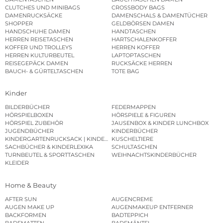
CLUTCHES UND MINIBAGS
CROSSBODY BAGS
DAMENRUCKSÄCKE
DAMENSCHALS & DAMENTÜCHER
SHOPPER
GELDBÖRSEN DAMEN
HANDSCHUHE DAMEN
HANDTASCHEN
HERREN REISETASCHEN
HARTSCHALENKOFFER
KOFFER UND TROLLEYS
HERREN KOFFER
HERREN KULTURBEUTEL
LAPTOPTASCHEN
REISEGEPÄCK DAMEN
RUCKSÄCKE HERREN
BAUCH- & GÜRTELTASCHEN
TOTE BAG
Kinder
BILDERBÜCHER
FEDERMAPPEN
HÖRSPIELBOXEN
HÖRSPIELE & FIGUREN
HÖRSPIEL ZUBEHÖR
JAUSENBOX & KINDER LUNCHBOX
JUGENDBÜCHER
KINDERBÜCHER
KINDERGARTENRUCKSACK | KINDERGARTENBEUTEL
KUSCHELTIERE
SACHBÜCHER & KINDERLEXIKA
SCHULTASCHEN
TURNBEUTEL & SPORTTASCHEN
WEIHNACHTSKINDERBÜCHER
KLEIDER
Home & Beauty
AFTER SUN
AUGENCREME
AUGEN MAKE UP
AUGENMAKEUP ENTFERNER
BACKFORMEN
BADTEPPICH
BADEMATTEN
BADEMÄNTEL