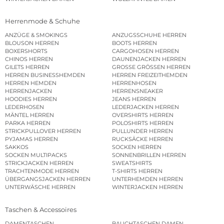
Herrenmode & Schuhe
ANZÜGE & SMOKINGS
ANZUGSSCHUHE HERREN
BLOUSON HERREN
BOOTS HERREN
BOXERSHORTS
CARGOHOSEN HERREN
CHINOS HERREN
DAUNENJACKEN HERREN
GILETS HERREN
GROSSE GRÖSSEN HERREN
HERREN BUSINESSHEMDEN
HERREN FREIZEITHEMDEN
HERREN HEMDEN
HERRENHOSEN
HERRENJACKEN
HERRENSNEAKER
HOODIES HERREN
JEANS HERREN
LEDERHOSEN
LEDERJACKEN HERREN
MÄNTEL HERREN
OVERSHIRTS HERREN
PARKA HERREN
POLOSHIRTS HERREN
STRICKPULLOVER HERREN
PULLUNDER HERREN
PYJAMAS HERREN
RUCKSÄCKE HERREN
SAKKOS
SOCKEN HERREN
SOCKEN MULTIPACKS
SONNENBRILLEN HERREN
STRICKJACKEN HERREN
SWEATSHIRTS
TRACHTENMODE HERREN
T-SHIRTS HERREN
ÜBERGANGSJACKEN HERREN
UNTERHEMDEN HERREN
UNTERWÄSCHE HERREN
WINTERJACKEN HERREN
Taschen & Accessoires
DAMENTASCHEN
BAUCHTASCHEN DAMEN