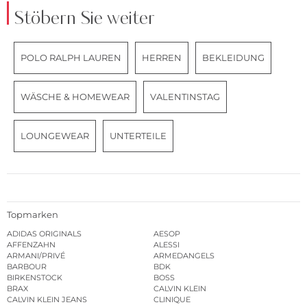
Stöbern Sie weiter
POLO RALPH LAUREN
HERREN
BEKLEIDUNG
WÄSCHE & HOMEWEAR
VALENTINSTAG
LOUNGEWEAR
UNTERTEILE
Topmarken
ADIDAS ORIGINALS
AESOP
AFFENZAHN
ALESSI
ARMANI/PRIVÉ
ARMEDANGELS
BARBOUR
BDK
BIRKENSTOCK
BOSS
BRAX
CALVIN KLEIN
CALVIN KLEIN JEANS
CLINIQUE