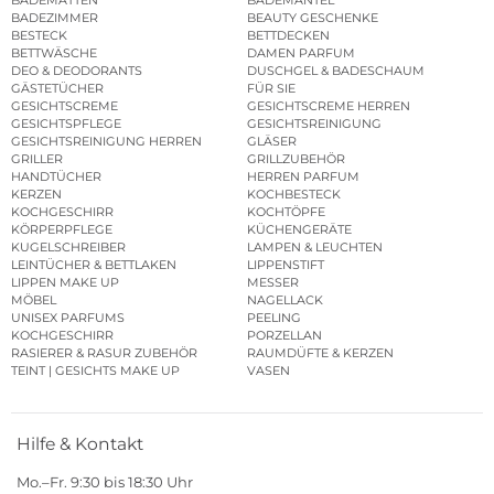
BADEZIMMER
BEAUTY GESCHENKE
BESTECK
BETTDECKEN
BETTWÄSCHE
DAMEN PARFUM
DEO & DEODORANTS
DUSCHGEL & BADESCHAUM
GÄSTETÜCHER
FÜR SIE
GESICHTSCREME
GESICHTSCREME HERREN
GESICHTSPFLEGE
GESICHTSREINIGUNG
GESICHTSREINIGUNG HERREN
GLÄSER
GRILLER
GRILLZUBEHÖR
HANDTÜCHER
HERREN PARFUM
KERZEN
KOCHBESTECK
KOCHGESCHIRR
KOCHTÖPFE
KÖRPERPFLEGE
KÜCHENGERÄTE
KUGELSCHREIBER
LAMPEN & LEUCHTEN
LEINTÜCHER & BETTLAKEN
LIPPENSTIFT
LIPPEN MAKE UP
MESSER
MÖBEL
NAGELLACK
UNISEX PARFUMS
PEELING
KOCHGESCHIRR
PORZELLAN
RASIERER & RASUR ZUBEHÖR
RAUMDÜFTE & KERZEN
TEINT | GESICHTS MAKE UP
VASEN
Hilfe & Kontakt
Mo.–Fr. 9:30 bis 18:30 Uhr