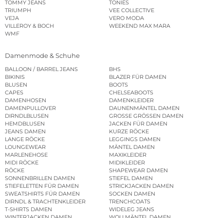
TOMMY JEANS
TONIES
TRIUMPH
VEE COLLECTIVE
VEJA
VERO MODA
VILLEROY & BOCH
WEEKEND MAX MARA
WMF
Damenmode & Schuhe
BALLOON / BARREL JEANS
BHS
BIKINIS
BLAZER FÜR DAMEN
BLUSEN
BOOTS
CAPES
CHELSEABOOTS
DAMENHOSEN
DAMENKLEIDER
DAMENPULLOVER
DAUNENMÄNTEL DAMEN
DIRNDLBLUSEN
GROSSE GRÖSSEN DAMEN
HEMDBLUSEN
JACKEN FÜR DAMEN
JEANS DAMEN
KURZE RÖCKE
LANGE RÖCKE
LEGGINGS DAMEN
LOUNGEWEAR
MÄNTEL DAMEN
MARLENEHOSE
MAXIKLEIDER
MIDI RÖCKE
MIDIKLEIDER
RÖCKE
SHAPEWEAR DAMEN
SONNENBRILLEN DAMEN
STIEFEL DAMEN
STIEFELETTEN FÜR DAMEN
STRICKJACKEN DAMEN
SWEATSHIRTS FÜR DAMEN
SOCKEN DAMEN
DIRNDL & TRACHTENKLEIDER
TRENCHCOATS
T-SHIRTS DAMEN
WIDELEG JEANS
WINTERJACKEN DAMEN
WOLLMÄNTEL DAMEN