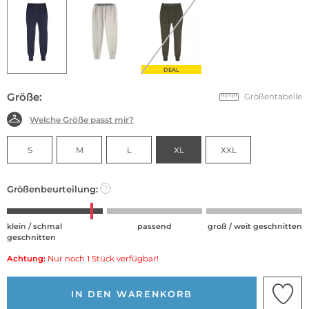
DEAL
Größe:
Größentabelle
Welche Größe passt mir?
S
M
L
XL
XXL
Größenbeurteilung:
?
klein / schmal
passend
groß / weit geschnitten
geschnitten
Achtung:
Nur noch 1 Stück verfügbar!
IN DEN WARENKORB