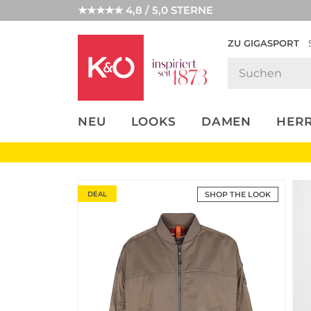
★★★★★ 4,8 / 5,0 STERNE
ZU GIGASPORT
FASHION-
UNSERE APP
CLICK &
CLICK &
TRENDS
COLLECT
RESERVE
NEU
LOOKS
DAMEN
HER
DEAL
SHOP THE LOOK