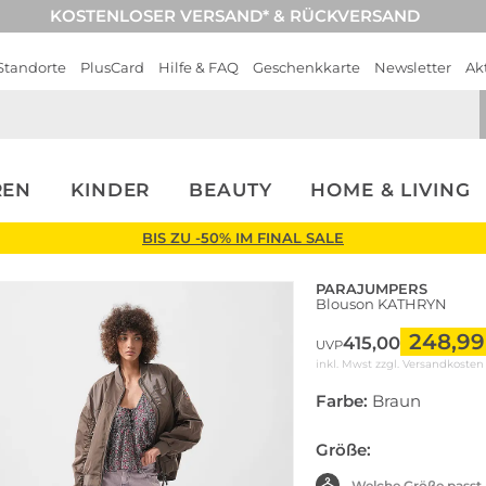
KOSTENLOSER VERSAND* & RÜCKVERSAND
Standorte
PlusCard
Hilfe & FAQ
Geschenkkarte
Newsletter
Ak
REN
KINDER
BEAUTY
HOME & LIVING
BIS ZU -50% IM FINAL SALE
PARAJUMPERS
Blouson KATHRYN
248,99
415,00
UVP
inkl. Mwst zzgl.
Versandkosten
Farbe:
Braun
Größe:
Welche Größe passt