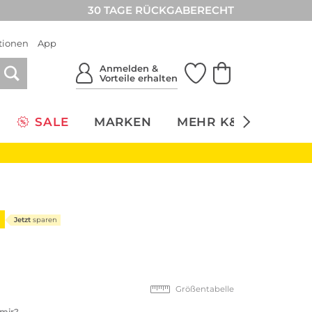
30 TAGE RÜCKGABERECHT
tionen
App
Anmelden &
Vorteile erhalten
SALE
MARKEN
MEHR K&Ö
NACH
Jetzt
sparen
Größentabelle
 mir?