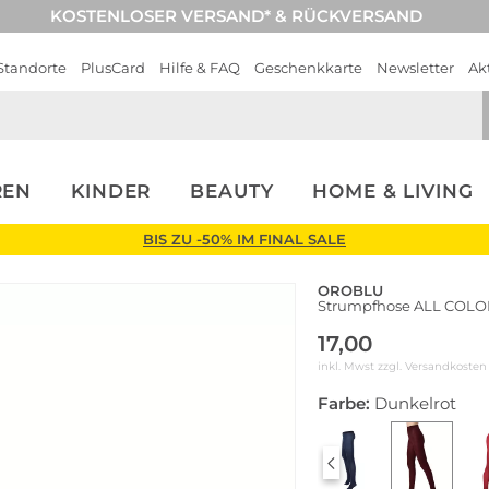
KOSTENLOSER VERSAND* & RÜCKVERSAND
Standorte
PlusCard
Hilfe & FAQ
Geschenkkarte
Newsletter
Ak
REN
KINDER
BEAUTY
HOME & LIVING
BIS ZU -50% IM FINAL SALE
OROBLU
Strumpfhose ALL COLOR
17,00
inkl. Mwst zzgl.
Versandkosten
Farbe:
Dunkelrot