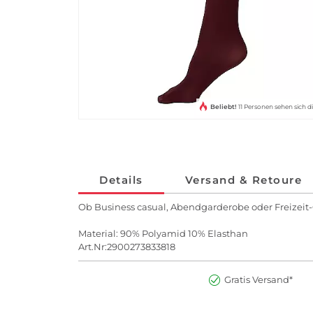
Beliebt!
11 Personen sehen sich d
Details
Versand & Retoure
Ob Business casual, Abendgarderobe oder Freizeit-
Material: 90% Polyamid 10% Elasthan
Art.Nr:2900273833818
Gratis Versand*