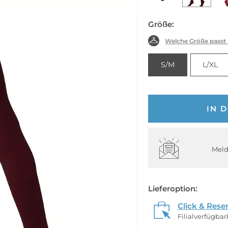
Größe:
Welche Größe passt
S/M
L/XL
IN 
Meld
Lieferoption:
Click & Rese
Filialverfügba