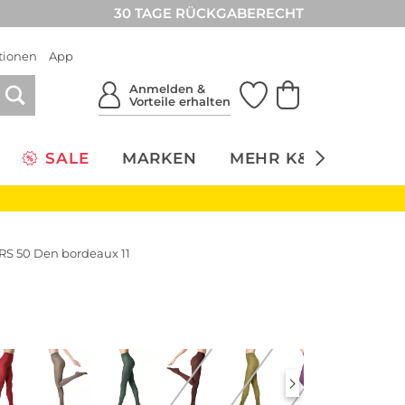
30 TAGE RÜCKGABERECHT
tionen
App
Anmelden &
Vorteile erhalten
SALE
MARKEN
MEHR K&Ö
NACH
S 50 Den bordeaux 11