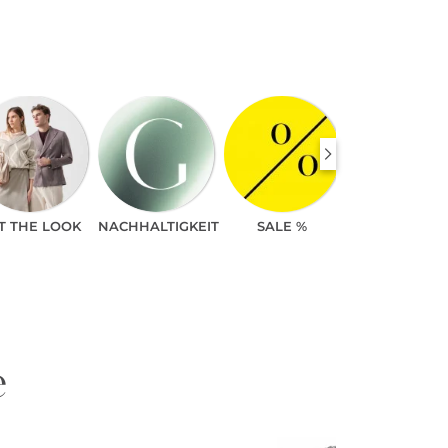
T THE LOOK
NACHHALTIGKEIT
SALE %
e