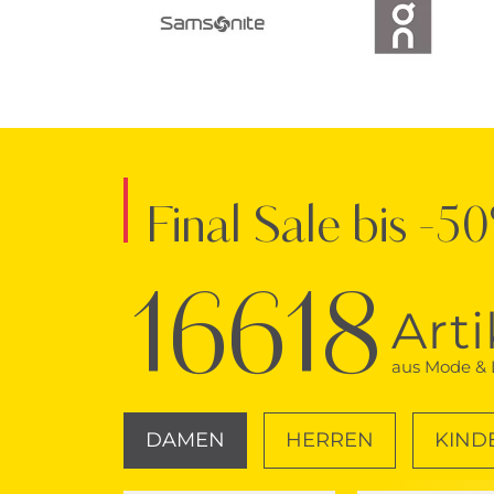
Final Sale bis -5
16618
Arti
aus Mode & L
DAMEN
HERREN
KIND