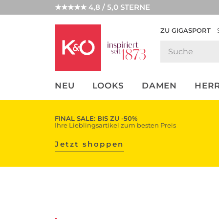
★★★★★ 4,8 / 5,0 STERNE
ZU GIGASPORT
FASHION-
UNSERE APP
CLICK &
CLICK &
TRENDS
COLLECT
RESERVE
NEU
LOOKS
DAMEN
HER
FINAL SALE: BIS ZU -50%
Ihre Lieblingsartikel zum besten Preis
Jetzt shoppen