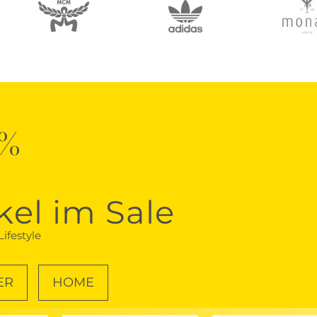
0%
kel im Sale
ifestyle
ER
HOME