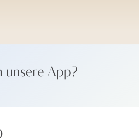
SANTORINI SOFT
n unsere App?
Ö