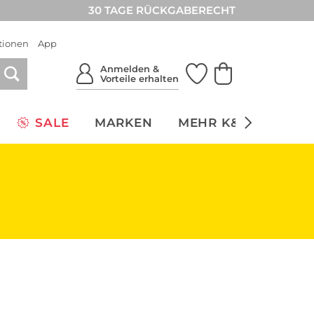
30 TAGE RÜCKGABERECHT
tionen
App
Anmelden &
Vorteile erhalten
SALE
MARKEN
MEHR K&Ö
NACH