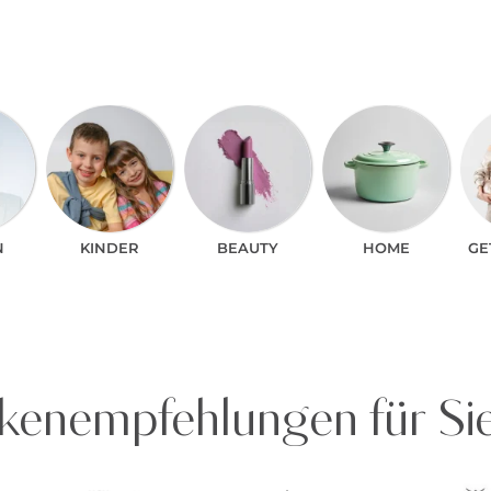
N
KINDER
BEAUTY
HOME
GE
enempfehlungen für Si