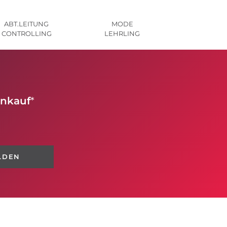
ABT.LEITUNG
MODE
CONTROLLING
LEHRLING
inkauf
*
LDEN