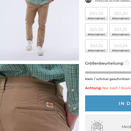
29/L30
30/L30
Alternativen
Alternativen
32/L30
32/L32
Alternativen
Alternativen
34/L32
34/L34
Alternativen
Alternativen
Größenbeurteilung:
?
klein / schmal geschnitten
Achtung:
Nur noch 1 Stück
IN 
Meld