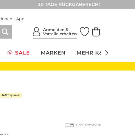
30 TAGE RÜCKGABERECHT
tionen
App
Anmelden &
Vorteile erhalten
SALE
MARKEN
MEHR K&Ö
NACH
Jetzt
sparen
Größentabelle
 mir?