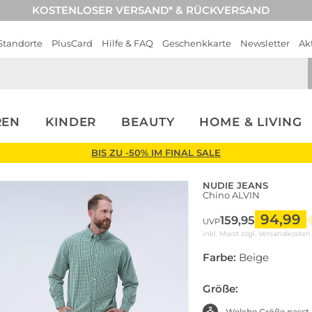
KOSTENLOSER VERSAND* & RÜCKVERSAND
Standorte
PlusCard
Hilfe & FAQ
Geschenkkarte
Newsletter
Ak
REN
KINDER
BEAUTY
HOME & LIVING
BIS ZU -50% IM FINAL SALE
NUDIE JEANS
Chino ALVIN
94,99
159,95
UVP
inkl. Mwst zzgl.
Versandkosten
Farbe:
Beige
Größe:
Welche Größe passt