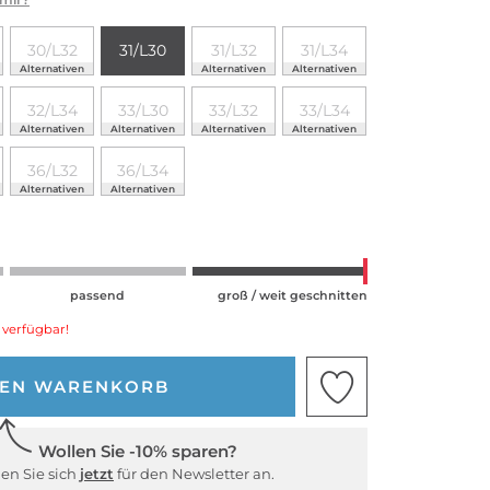
30/L32
31/L30
31/L32
31/L34
Alternativen
Alternativen
Alternativen
32/L34
33/L30
33/L32
33/L34
Alternativen
Alternativen
Alternativen
Alternativen
36/L32
36/L34
Alternativen
Alternativen
passend
groß / weit geschnitten
 verfügbar!
DEN WARENKORB
Wollen Sie -10% sparen?
en Sie sich
jetzt
für den Newsletter an.