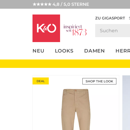
★★★★★ 4,8 / 5,0 STERNE
ZU GIGASPORT
FASHION-
UNSERE APP
CLICK &
CLICK &
TRENDS
COLLECT
RESERVE
NEU
LOOKS
DAMEN
HER
DEAL
SHOP THE LOOK