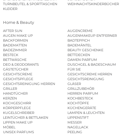
TURNBEUTEL & SPORTTASCHEN
WEIHNACHTSKINDERBÜCHER
KLEIDER
Home & Beauty
AFTER SUN
AUGENCREME
AUGEN MAKE UP
AUGENMAKEUP ENTFERNER
BACKFORMEN
BADTEPPICH
BADEMATTEN
BADEMÄNTEL
BADEZIMMER
BEAUTY GESCHENKE
BESTECK
BETTDECKEN
BETTWÄSCHE
DAMEN PARFUM
DEO & DEODORANTS
DUSCHGEL & BADESCHAUM
GÄSTETÜCHER
FÜR SIE
GESICHTSCREME
GESICHTSCREME HERREN
GESICHTSPFLEGE
GESICHTSREINIGUNG
GESICHTSREINIGUNG HERREN
GLÄSER
GRILLER
GRILLZUBEHÖR
HANDTÜCHER
HERREN PARFUM
KERZEN
KOCHBESTECK
KOCHGESCHIRR
KOCHTÖPFE
KÖRPERPFLEGE
KÜCHENGERÄTE
KUGELSCHREIBER
LAMPEN & LEUCHTEN
LEINTÜCHER & BETTLAKEN
LIPPENSTIFT
LIPPEN MAKE UP
MESSER
MÖBEL
NAGELLACK
UNISEX PARFUMS
PEELING