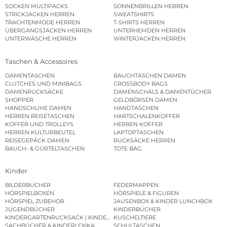
SOCKEN MULTIPACKS
SONNENBRILLEN HERREN
STRICKJACKEN HERREN
SWEATSHIRTS
TRACHTENMODE HERREN
T-SHIRTS HERREN
ÜBERGANGSJACKEN HERREN
UNTERHEMDEN HERREN
UNTERWÄSCHE HERREN
WINTERJACKEN HERREN
Taschen & Accessoires
DAMENTASCHEN
BAUCHTASCHEN DAMEN
CLUTCHES UND MINIBAGS
CROSSBODY BAGS
DAMENRUCKSÄCKE
DAMENSCHALS & DAMENTÜCHER
SHOPPER
GELDBÖRSEN DAMEN
HANDSCHUHE DAMEN
HANDTASCHEN
HERREN REISETASCHEN
HARTSCHALENKOFFER
KOFFER UND TROLLEYS
HERREN KOFFER
HERREN KULTURBEUTEL
LAPTOPTASCHEN
REISEGEPÄCK DAMEN
RUCKSÄCKE HERREN
BAUCH- & GÜRTELTASCHEN
TOTE BAG
Kinder
BILDERBÜCHER
FEDERMAPPEN
HÖRSPIELBOXEN
HÖRSPIELE & FIGUREN
HÖRSPIEL ZUBEHÖR
JAUSENBOX & KINDER LUNCHBOX
JUGENDBÜCHER
KINDERBÜCHER
KINDERGARTENRUCKSACK | KINDERGARTENBEUTEL
KUSCHELTIERE
SACHBÜCHER & KINDERLEXIKA
SCHULTASCHEN