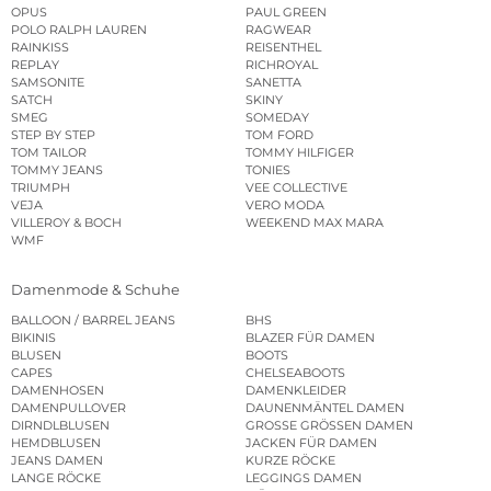
OPUS
PAUL GREEN
POLO RALPH LAUREN
RAGWEAR
RAINKISS
REISENTHEL
REPLAY
RICHROYAL
SAMSONITE
SANETTA
SATCH
SKINY
SMEG
SOMEDAY
STEP BY STEP
TOM FORD
TOM TAILOR
TOMMY HILFIGER
TOMMY JEANS
TONIES
TRIUMPH
VEE COLLECTIVE
VEJA
VERO MODA
VILLEROY & BOCH
WEEKEND MAX MARA
WMF
Damenmode & Schuhe
BALLOON / BARREL JEANS
BHS
BIKINIS
BLAZER FÜR DAMEN
BLUSEN
BOOTS
CAPES
CHELSEABOOTS
DAMENHOSEN
DAMENKLEIDER
DAMENPULLOVER
DAUNENMÄNTEL DAMEN
DIRNDLBLUSEN
GROSSE GRÖSSEN DAMEN
HEMDBLUSEN
JACKEN FÜR DAMEN
JEANS DAMEN
KURZE RÖCKE
LANGE RÖCKE
LEGGINGS DAMEN