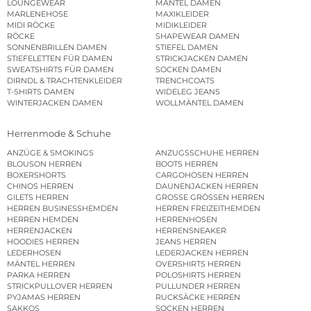
LOUNGEWEAR
MÄNTEL DAMEN
MARLENEHOSE
MAXIKLEIDER
MIDI RÖCKE
MIDIKLEIDER
RÖCKE
SHAPEWEAR DAMEN
SONNENBRILLEN DAMEN
STIEFEL DAMEN
STIEFELETTEN FÜR DAMEN
STRICKJACKEN DAMEN
SWEATSHIRTS FÜR DAMEN
SOCKEN DAMEN
DIRNDL & TRACHTENKLEIDER
TRENCHCOATS
T-SHIRTS DAMEN
WIDELEG JEANS
WINTERJACKEN DAMEN
WOLLMÄNTEL DAMEN
Herrenmode & Schuhe
ANZÜGE & SMOKINGS
ANZUGSSCHUHE HERREN
BLOUSON HERREN
BOOTS HERREN
BOXERSHORTS
CARGOHOSEN HERREN
CHINOS HERREN
DAUNENJACKEN HERREN
GILETS HERREN
GROSSE GRÖSSEN HERREN
HERREN BUSINESSHEMDEN
HERREN FREIZEITHEMDEN
HERREN HEMDEN
HERRENHOSEN
HERRENJACKEN
HERRENSNEAKER
HOODIES HERREN
JEANS HERREN
LEDERHOSEN
LEDERJACKEN HERREN
MÄNTEL HERREN
OVERSHIRTS HERREN
PARKA HERREN
POLOSHIRTS HERREN
STRICKPULLOVER HERREN
PULLUNDER HERREN
PYJAMAS HERREN
RUCKSÄCKE HERREN
SAKKOS
SOCKEN HERREN