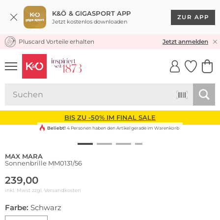
K&Ö & GIGASPORT APP
ZUR APP
Jetzt kostenlos downloaden
Pluscard Vorteile erhalten
KOSTENLOSER VERSAND* & RÜCKVERSAND
Jetzt anmelden
UNSERE APP
CLICK &
CLICK &
COLLECT
RESERVE
BIS ZU -50% IM FINAL SALE
Beliebt!
4 Personen haben den Artikel gerade im Warenkorb
MAX MARA
Sonnenbrille MM0131/56
239,00
inkl. Mwst zzgl.
Versandkosten
Farbe:
Schwarz