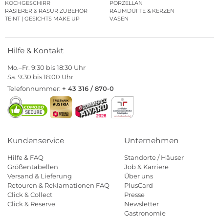
KOCHGESCHIRR
PORZELLAN
RASIERER & RASUR ZUBEHÖR
RAUMDÜFTE & KERZEN
TEINT | GESICHTS MAKE UP
VASEN
Hilfe & Kontakt
Mo.–Fr. 9:30 bis 18:30 Uhr
Sa. 9:30 bis 18:00 Uhr
Telefonnummer:
+ 43 316 / 870-0
Kundenservice
Unternehmen
Hilfe & FAQ
Standorte / Häuser
Größentabellen
Job & Karriere
Versand & Lieferung
Über uns
Retouren & Reklamationen FAQ
PlusCard
Click & Collect
Presse
Click & Reserve
Newsletter
Gastronomie