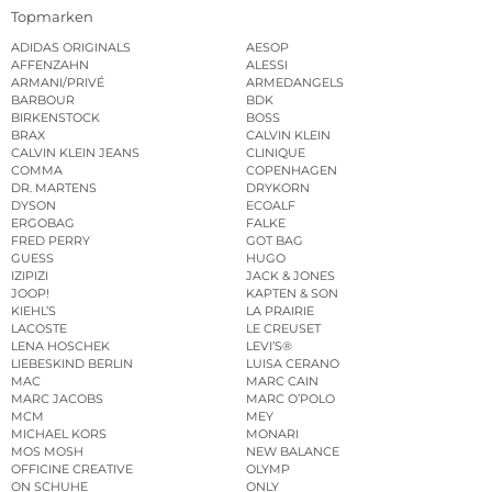
Topmarken
ADIDAS ORIGINALS
AESOP
AFFENZAHN
ALESSI
ARMANI/PRIVÉ
ARMEDANGELS
BARBOUR
BDK
BIRKENSTOCK
BOSS
BRAX
CALVIN KLEIN
CALVIN KLEIN JEANS
CLINIQUE
COMMA
COPENHAGEN
DR. MARTENS
DRYKORN
DYSON
ECOALF
ERGOBAG
FALKE
FRED PERRY
GOT BAG
GUESS
HUGO
IZIPIZI
JACK & JONES
JOOP!
KAPTEN & SON
KIEHL’S
LA PRAIRIE
LACOSTE
LE CREUSET
LENA HOSCHEK
LEVI’S®
LIEBESKIND BERLIN
LUISA CERANO
MAC
MARC CAIN
MARC JACOBS
MARC O’POLO
MCM
MEY
MICHAEL KORS
MONARI
MOS MOSH
NEW BALANCE
OFFICINE CREATIVE
OLYMP
ON SCHUHE
ONLY