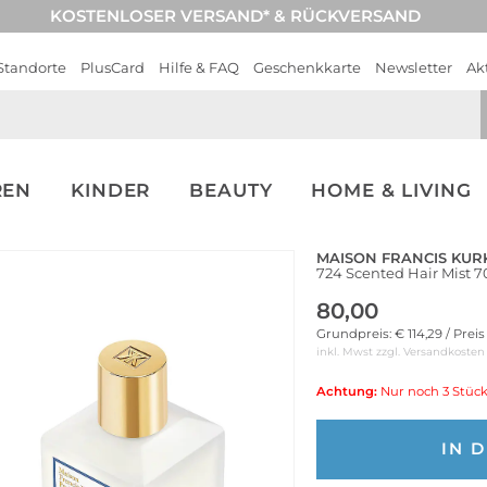
KOSTENLOSER VERSAND* & RÜCKVERSAND
Standorte
PlusCard
Hilfe & FAQ
Geschenkkarte
Newsletter
Ak
REN
KINDER
BEAUTY
HOME & LIVING
MAISON FRANCIS KUR
724 Scented Hair Mist 
80,00
Grundpreis: € 114,29 / Prei
inkl. Mwst zzgl.
Versandkosten
Achtung:
Nur noch 3 Stück
IN 