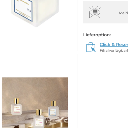
Meld
Lieferoption:
Click & Rese
Filialverfügba