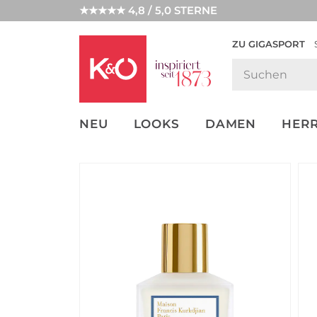
★★★★★ 4,8 / 5,0 STERNE
ZU GIGASPORT
FASHION-
UNSERE APP
CLICK &
CLICK &
TRENDS
COLLECT
RESERVE
NEU
LOOKS
DAMEN
HER