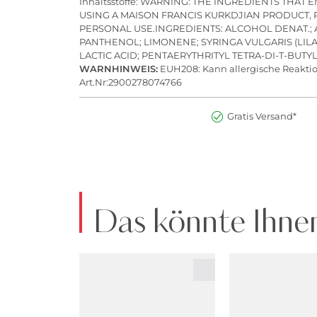
Inhaltsstoffe: WARNING: THE INGREDIENTS THA
USING A MAISON FRANCIS KURKDJIAN PRODUCT, P
PERSONAL USE.​INGREDIENTS: ALCOHOL DENAT.;
PANTHENOL; LIMONENE; SYRINGA VULGARIS (LILAC
LACTIC ACID; PENTAERYTHRITYL TETRA-DI-T-BU
WARNHINWEIS:
EUH208: Kann allergische Reaktio
Art.Nr:2900278074766
Gratis Versand*
Das könnte Ihnen