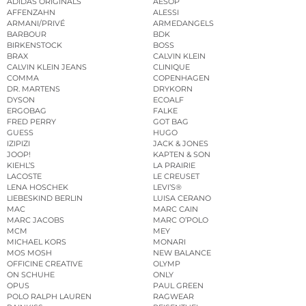
ADIDAS ORIGINALS
AESOP
AFFENZAHN
ALESSI
ARMANI/PRIVÉ
ARMEDANGELS
BARBOUR
BDK
BIRKENSTOCK
BOSS
BRAX
CALVIN KLEIN
CALVIN KLEIN JEANS
CLINIQUE
COMMA
COPENHAGEN
DR. MARTENS
DRYKORN
DYSON
ECOALF
ERGOBAG
FALKE
FRED PERRY
GOT BAG
GUESS
HUGO
IZIPIZI
JACK & JONES
JOOP!
KAPTEN & SON
KIEHL’S
LA PRAIRIE
LACOSTE
LE CREUSET
LENA HOSCHEK
LEVI’S®
LIEBESKIND BERLIN
LUISA CERANO
MAC
MARC CAIN
MARC JACOBS
MARC O’POLO
MCM
MEY
MICHAEL KORS
MONARI
MOS MOSH
NEW BALANCE
OFFICINE CREATIVE
OLYMP
ON SCHUHE
ONLY
OPUS
PAUL GREEN
POLO RALPH LAUREN
RAGWEAR