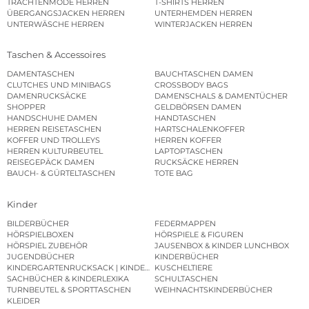
TRACHTENMODE HERREN
T-SHIRTS HERREN
ÜBERGANGSJACKEN HERREN
UNTERHEMDEN HERREN
UNTERWÄSCHE HERREN
WINTERJACKEN HERREN
Taschen & Accessoires
DAMENTASCHEN
BAUCHTASCHEN DAMEN
CLUTCHES UND MINIBAGS
CROSSBODY BAGS
DAMENRUCKSÄCKE
DAMENSCHALS & DAMENTÜCHER
SHOPPER
GELDBÖRSEN DAMEN
HANDSCHUHE DAMEN
HANDTASCHEN
HERREN REISETASCHEN
HARTSCHALENKOFFER
KOFFER UND TROLLEYS
HERREN KOFFER
HERREN KULTURBEUTEL
LAPTOPTASCHEN
REISEGEPÄCK DAMEN
RUCKSÄCKE HERREN
BAUCH- & GÜRTELTASCHEN
TOTE BAG
Kinder
BILDERBÜCHER
FEDERMAPPEN
HÖRSPIELBOXEN
HÖRSPIELE & FIGUREN
HÖRSPIEL ZUBEHÖR
JAUSENBOX & KINDER LUNCHBOX
JUGENDBÜCHER
KINDERBÜCHER
KINDERGARTENRUCKSACK | KINDERGARTENBEUTEL
KUSCHELTIERE
SACHBÜCHER & KINDERLEXIKA
SCHULTASCHEN
TURNBEUTEL & SPORTTASCHEN
WEIHNACHTSKINDERBÜCHER
KLEIDER