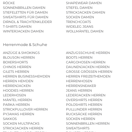
RÖCKE
SHAPEWEAR DAMEN
SONNENBRILLEN DAMEN
STIEFEL DAMEN
STIEFELETTEN FÜR DAMEN
STRICKJACKEN DAMEN
SWEATSHIRTS FÜR DAMEN
SOCKEN DAMEN
DIRNDL & TRACHTENKLEIDER
TRENCHCOATS
T-SHIRTS DAMEN
WIDELEG JEANS
WINTERJACKEN DAMEN
WOLLMÄNTEL DAMEN
Herrenmode & Schuhe
ANZÜGE & SMOKINGS
ANZUGSSCHUHE HERREN
BLOUSON HERREN
BOOTS HERREN
BOXERSHORTS
CARGOHOSEN HERREN
CHINOS HERREN
DAUNENJACKEN HERREN
GILETS HERREN
GROSSE GRÖSSEN HERREN
HERREN BUSINESSHEMDEN
HERREN FREIZEITHEMDEN
HERREN HEMDEN
HERRENHOSEN
HERRENJACKEN
HERRENSNEAKER
HOODIES HERREN
JEANS HERREN
LEDERHOSEN
LEDERJACKEN HERREN
MÄNTEL HERREN
OVERSHIRTS HERREN
PARKA HERREN
POLOSHIRTS HERREN
STRICKPULLOVER HERREN
PULLUNDER HERREN
PYJAMAS HERREN
RUCKSÄCKE HERREN
SAKKOS
SOCKEN HERREN
SOCKEN MULTIPACKS
SONNENBRILLEN HERREN
STRICKJACKEN HERREN
SWEATSHIRTS