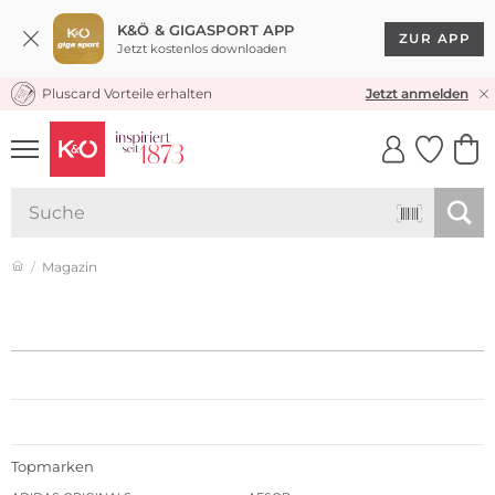
K&Ö & GIGASPORT APP
ZUR APP
Jetzt kostenlos downloaden
Pluscard Vorteile erhalten
KOSTENLOSER VERSAND* & RÜCKVERSAND
Jetzt anmelden
UNSERE APP
CLICK &
CLICK &
COLLECT
RESERVE
Magazin
Topmarken