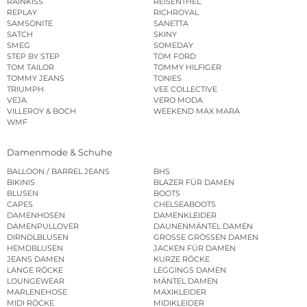
RAINKISS
REISENTHEL
REPLAY
RICHROYAL
SAMSONITE
SANETTA
SATCH
SKINY
SMEG
SOMEDAY
STEP BY STEP
TOM FORD
TOM TAILOR
TOMMY HILFIGER
TOMMY JEANS
TONIES
TRIUMPH
VEE COLLECTIVE
VEJA
VERO MODA
VILLEROY & BOCH
WEEKEND MAX MARA
WMF
Damenmode & Schuhe
BALLOON / BARREL JEANS
BHS
BIKINIS
BLAZER FÜR DAMEN
BLUSEN
BOOTS
CAPES
CHELSEABOOTS
DAMENHOSEN
DAMENKLEIDER
DAMENPULLOVER
DAUNENMÄNTEL DAMEN
DIRNDLBLUSEN
GROSSE GRÖSSEN DAMEN
HEMDBLUSEN
JACKEN FÜR DAMEN
JEANS DAMEN
KURZE RÖCKE
LANGE RÖCKE
LEGGINGS DAMEN
LOUNGEWEAR
MÄNTEL DAMEN
MARLENEHOSE
MAXIKLEIDER
MIDI RÖCKE
MIDIKLEIDER