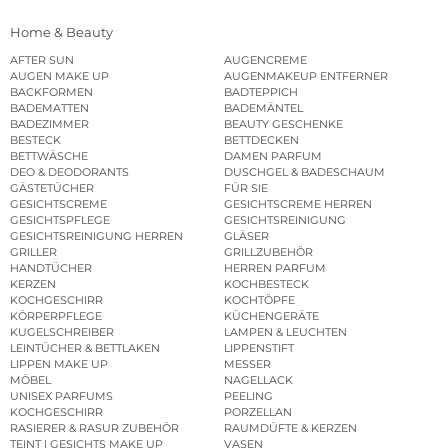
Home & Beauty
AFTER SUN
AUGENCREME
AUGEN MAKE UP
AUGENMAKEUP ENTFERNER
BACKFORMEN
BADTEPPICH
BADEMATTEN
BADEMÄNTEL
BADEZIMMER
BEAUTY GESCHENKE
BESTECK
BETTDECKEN
BETTWÄSCHE
DAMEN PARFUM
DEO & DEODORANTS
DUSCHGEL & BADESCHAUM
GÄSTETÜCHER
FÜR SIE
GESICHTSCREME
GESICHTSCREME HERREN
GESICHTSPFLEGE
GESICHTSREINIGUNG
GESICHTSREINIGUNG HERREN
GLÄSER
GRILLER
GRILLZUBEHÖR
HANDTÜCHER
HERREN PARFUM
KERZEN
KOCHBESTECK
KOCHGESCHIRR
KOCHTÖPFE
KÖRPERPFLEGE
KÜCHENGERÄTE
KUGELSCHREIBER
LAMPEN & LEUCHTEN
LEINTÜCHER & BETTLAKEN
LIPPENSTIFT
LIPPEN MAKE UP
MESSER
MÖBEL
NAGELLACK
UNISEX PARFUMS
PEELING
KOCHGESCHIRR
PORZELLAN
RASIERER & RASUR ZUBEHÖR
RAUMDÜFTE & KERZEN
TEINT | GESICHTS MAKE UP
VASEN