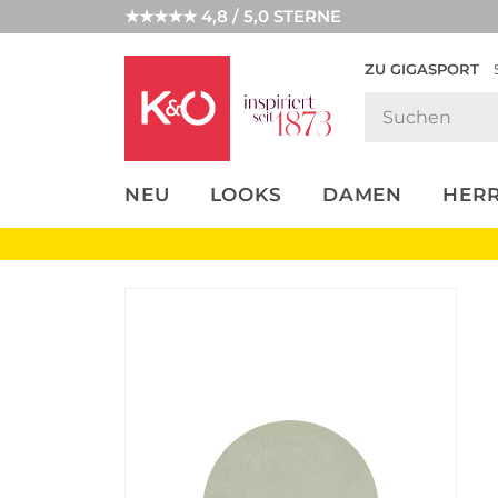
★★★★★ 4,8 / 5,0 STERNE
ZU GIGASPORT
FASHION-
UNSERE APP
CLICK &
CLICK &
TRENDS
COLLECT
RESERVE
NEU
LOOKS
DAMEN
HER