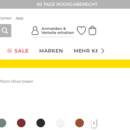
30 TAGE RÜCKGABERECHT
tionen
App
Anmelden &
Vorteile erhalten
SALE
MARKEN
MEHR K&Ö
NACH
 10cm Olive Green