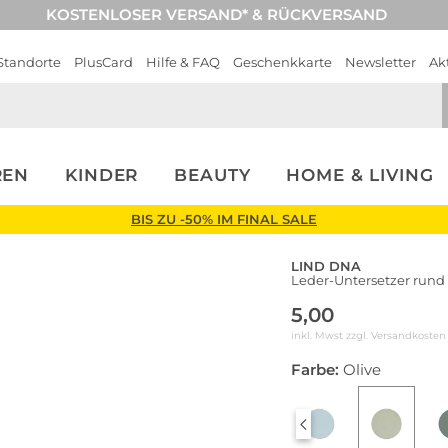
KOSTENLOSER VERSAND* & RÜCKVERSAND
Standorte
PlusCard
Hilfe & FAQ
Geschenkkarte
Newsletter
Ak
REN
KINDER
BEAUTY
HOME & LIVING
BIS ZU -50% IM FINAL SALE
LIND DNA
Leder-Untersetzer rund
5,00
inkl. Mwst zzgl.
Versandkosten
Farbe:
Olive