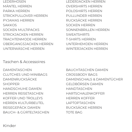
LEDERHOSEN
LEDERJACKEN HERREN
MÄNTEL HERREN
OVERSHIRTS HERREN
PARKA HERREN
POLOSHIRTS HERREN
STRICKPULLOVER HERREN
PULLUNDER HERREN
PYJAMAS HERREN
RUCKSÄCKE HERREN
SAKKOS
SOCKEN HERREN
SOCKEN MULTIPACKS
SONNENBRILLEN HERREN
STRICKJACKEN HERREN
SWEATSHIRTS
TRACHTENMODE HERREN
T-SHIRTS HERREN
ÜBERGANGSJACKEN HERREN
UNTERHEMDEN HERREN
UNTERWÄSCHE HERREN
WINTERJACKEN HERREN
Taschen & Accessoires
DAMENTASCHEN
BAUCHTASCHEN DAMEN
CLUTCHES UND MINIBAGS
CROSSBODY BAGS
DAMENRUCKSÄCKE
DAMENSCHALS & DAMENTÜCHER
SHOPPER
GELDBÖRSEN DAMEN
HANDSCHUHE DAMEN
HANDTASCHEN
HERREN REISETASCHEN
HARTSCHALENKOFFER
KOFFER UND TROLLEYS
HERREN KOFFER
HERREN KULTURBEUTEL
LAPTOPTASCHEN
REISEGEPÄCK DAMEN
RUCKSÄCKE HERREN
BAUCH- & GÜRTELTASCHEN
TOTE BAG
Kinder