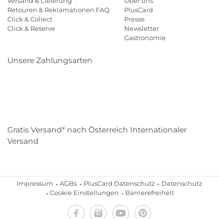
Versand & Lieferung
Über uns
Retouren & Reklamationen FAQ
PlusCard
Click & Collect
Presse
Click & Reserve
Newsletter
Gastronomie
Unsere Zahlungsarten
Klarna
Paypal
Mastercard
Visa
Diners
Eps
Shop
Applepay
Amazon
Gratis Versand* nach Österreich Internationaler
Versand
Impressum
AGBs
PlusCard Datenschutz
Datenschutz
Cookie Einstellungen
Barrierefreiheit