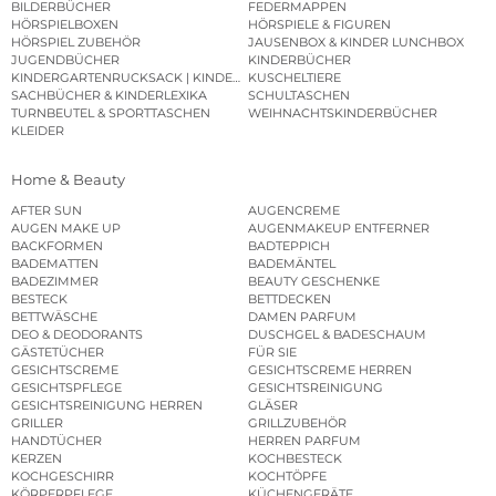
BILDERBÜCHER
FEDERMAPPEN
HÖRSPIELBOXEN
HÖRSPIELE & FIGUREN
HÖRSPIEL ZUBEHÖR
JAUSENBOX & KINDER LUNCHBOX
JUGENDBÜCHER
KINDERBÜCHER
KINDERGARTENRUCKSACK | KINDERGARTENBEUTEL
KUSCHELTIERE
SACHBÜCHER & KINDERLEXIKA
SCHULTASCHEN
TURNBEUTEL & SPORTTASCHEN
WEIHNACHTSKINDERBÜCHER
KLEIDER
Home & Beauty
AFTER SUN
AUGENCREME
AUGEN MAKE UP
AUGENMAKEUP ENTFERNER
BACKFORMEN
BADTEPPICH
BADEMATTEN
BADEMÄNTEL
BADEZIMMER
BEAUTY GESCHENKE
BESTECK
BETTDECKEN
BETTWÄSCHE
DAMEN PARFUM
DEO & DEODORANTS
DUSCHGEL & BADESCHAUM
GÄSTETÜCHER
FÜR SIE
GESICHTSCREME
GESICHTSCREME HERREN
GESICHTSPFLEGE
GESICHTSREINIGUNG
GESICHTSREINIGUNG HERREN
GLÄSER
GRILLER
GRILLZUBEHÖR
HANDTÜCHER
HERREN PARFUM
KERZEN
KOCHBESTECK
KOCHGESCHIRR
KOCHTÖPFE
KÖRPERPFLEGE
KÜCHENGERÄTE