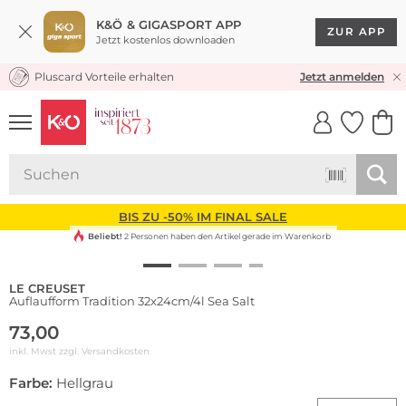
K&Ö & GIGASPORT APP
ZUR APP
Jetzt kostenlos downloaden
Pluscard Vorteile erhalten
KOSTENLOSER VERSAND* & RÜCKVERSAND
Jetzt anmelden
UNSERE APP
CLICK &
CLICK &
COLLECT
RESERVE
BIS ZU -50% IM FINAL SALE
Beliebt!
2 Personen haben den Artikel gerade im Warenkorb
LE CREUSET
Auflaufform Tradition 32x24cm/4l Sea Salt
73,00
inkl. Mwst zzgl.
Versandkosten
Farbe:
Hellgrau