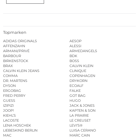
Topmarken
ADIDAS ORIGINALS
AESOP
AFFENZAHN
ALESSI
ARMANI/PRIVÉ
ARMEDANGELS
BARBOUR
BDK
BIRKENSTOCK
BOSS
BRAX
CALVIN KLEIN
CALVIN KLEIN JEANS
CLINIQUE
COMMA
COPENHAGEN
DR. MARTENS
DRYKORN
DYSON
ECOALF
ERGOBAG
FALKE
FRED PERRY
GOT BAG
GUESS
HUGO
IZIPIZI
JACK & JONES
JOOP!
KAPTEN & SON
KIEHL’S
LA PRAIRIE
LACOSTE
LE CREUSET
LENA HOSCHEK
LEVI’S®
LIEBESKIND BERLIN
LUISA CERANO
MAC
MARC CAIN