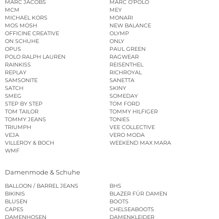
MARC JACOBS
MARC O’POLO
MCM
MEY
MICHAEL KORS
MONARI
MOS MOSH
NEW BALANCE
OFFICINE CREATIVE
OLYMP
ON SCHUHE
ONLY
OPUS
PAUL GREEN
POLO RALPH LAUREN
RAGWEAR
RAINKISS
REISENTHEL
REPLAY
RICHROYAL
SAMSONITE
SANETTA
SATCH
SKINY
SMEG
SOMEDAY
STEP BY STEP
TOM FORD
TOM TAILOR
TOMMY HILFIGER
TOMMY JEANS
TONIES
TRIUMPH
VEE COLLECTIVE
VEJA
VERO MODA
VILLEROY & BOCH
WEEKEND MAX MARA
WMF
Damenmode & Schuhe
BALLOON / BARREL JEANS
BHS
BIKINIS
BLAZER FÜR DAMEN
BLUSEN
BOOTS
CAPES
CHELSEABOOTS
DAMENHOSEN
DAMENKLEIDER