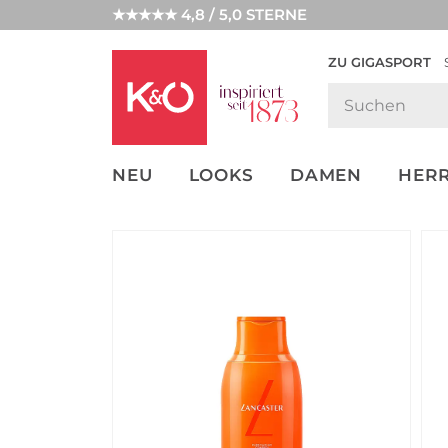
★★★★★ 4,8 / 5,0 STERNE
ZU GIGASPORT
FASHION-
UNSERE APP
CLICK &
CLICK &
TRENDS
COLLECT
RESERVE
NEU
LOOKS
DAMEN
HER