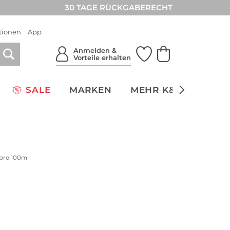
30 TAGE RÜCKGABERECHT
tionen
App
Anmelden &
Vorteile erhalten
SALE
MARKEN
MEHR K&Ö
NACH
 pro 100ml