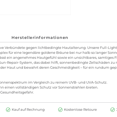
Herstellerinformationen
tive Verbündete gegen lichtbedingte Hautalterung. Unsere Full-Ligh
lex für eine legendäre goldene Bräune bei nur halb so langer Sonnen
rlässt ein angenehmes Hautgefühl sowie ein unsichtbares, samtiges Fi
 Sun-Repair-System, das dabei hilft, sonnenbedingte Zellschäden zu 
it der Haut und bewahrt deren Geschmeidigkeit – für ein rundum gep
 Sonnenspektrum im Vergleich zu reinem UVB- und UVA-Schutz.
n einen vollständigen Schutz vor Sonnenstrahlen bieten.
 Gesundheitsgefahr.
Kauf auf Rechnung
Kostenlose Retoure