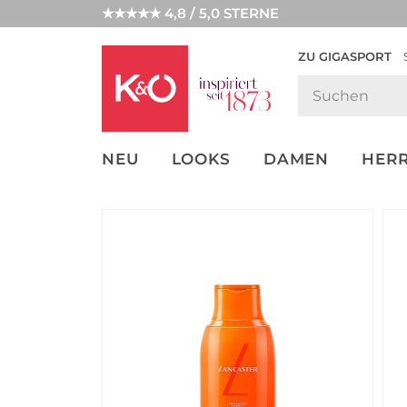
★★★★★ 4,8 / 5,0 STERNE
ZU GIGASPORT
FASHION-
UNSERE APP
CLICK &
CLICK &
TRENDS
COLLECT
RESERVE
NEU
LOOKS
DAMEN
HER