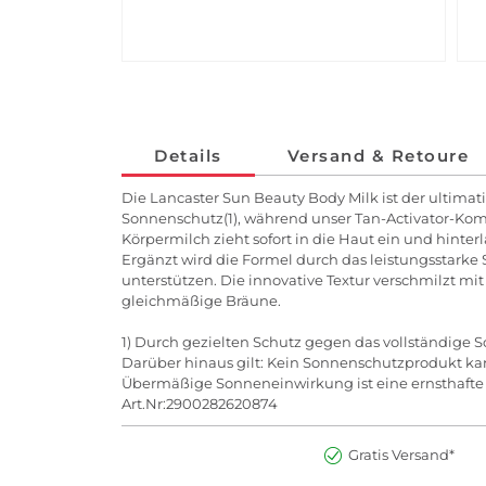
Details
Versand & Retoure
Die Lancaster Sun Beauty Body Milk ist der ultima
Sonnenschutz(1), während unser Tan-Activator-Komp
Körpermilch zieht sofort in die Haut ein und hinte
Ergänzt wird die Formel durch das leistungsstarke
unterstützen. Die innovative Textur verschmilzt m
gleichmäßige Bräune.
1) Durch gezielten Schutz gegen das vollständige
Darüber hinaus gilt: Kein Sonnenschutzprodukt kan
Übermäßige Sonneneinwirkung ist eine ernsthafte
Art.Nr:2900282620874
Gratis Versand*