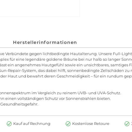
Herstellerinformationen
tive Verbündete gegen lichtbedingte Hautalterung. Unsere Full-Ligh
lex für eine legendäre goldene Bräune bei nur halb so langer Sonnen
rlässt ein angenehmes Hautgefühl sowie ein unsichtbares, samtiges Fi
 Sun-Repair-System, das dabei hilft, sonnenbedingte Zellschäden zu 
it der Haut und bewahrt deren Geschmeidigkeit – für ein rundum gep
 Sonnenspektrum im Vergleich zu reinem UVB- und UVA-Schutz.
n einen vollständigen Schutz vor Sonnenstrahlen bieten.
 Gesundheitsgefahr.
Kauf auf Rechnung
Kostenlose Retoure