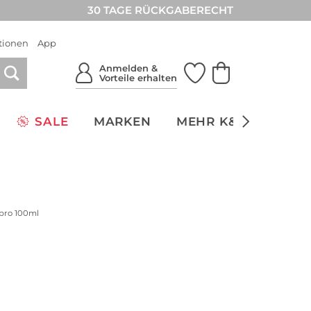
30 TAGE RÜCKGABERECHT
tionen
App
Anmelden &
Vorteile erhalten
SALE
MARKEN
MEHR K&Ö
NACH
 pro 100ml