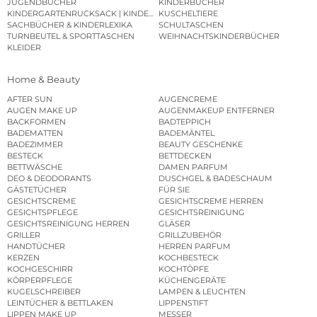
JUGENDBÜCHER
KINDERBÜCHER
KINDERGARTENRUCKSACK | KINDERGARTENBEUTEL
KUSCHELTIERE
SACHBÜCHER & KINDERLEXIKA
SCHULTASCHEN
TURNBEUTEL & SPORTTASCHEN
WEIHNACHTSKINDERBÜCHER
KLEIDER
Home & Beauty
AFTER SUN
AUGENCREME
AUGEN MAKE UP
AUGENMAKEUP ENTFERNER
BACKFORMEN
BADTEPPICH
BADEMATTEN
BADEMÄNTEL
BADEZIMMER
BEAUTY GESCHENKE
BESTECK
BETTDECKEN
BETTWÄSCHE
DAMEN PARFUM
DEO & DEODORANTS
DUSCHGEL & BADESCHAUM
GÄSTETÜCHER
FÜR SIE
GESICHTSCREME
GESICHTSCREME HERREN
GESICHTSPFLEGE
GESICHTSREINIGUNG
GESICHTSREINIGUNG HERREN
GLÄSER
GRILLER
GRILLZUBEHÖR
HANDTÜCHER
HERREN PARFUM
KERZEN
KOCHBESTECK
KOCHGESCHIRR
KOCHTÖPFE
KÖRPERPFLEGE
KÜCHENGERÄTE
KUGELSCHREIBER
LAMPEN & LEUCHTEN
LEINTÜCHER & BETTLAKEN
LIPPENSTIFT
LIPPEN MAKE UP
MESSER