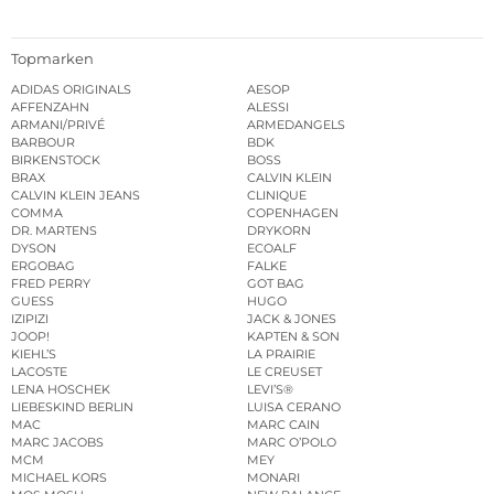
Topmarken
ADIDAS ORIGINALS
AESOP
AFFENZAHN
ALESSI
ARMANI/PRIVÉ
ARMEDANGELS
BARBOUR
BDK
BIRKENSTOCK
BOSS
BRAX
CALVIN KLEIN
CALVIN KLEIN JEANS
CLINIQUE
COMMA
COPENHAGEN
DR. MARTENS
DRYKORN
DYSON
ECOALF
ERGOBAG
FALKE
FRED PERRY
GOT BAG
GUESS
HUGO
IZIPIZI
JACK & JONES
JOOP!
KAPTEN & SON
KIEHL’S
LA PRAIRIE
LACOSTE
LE CREUSET
LENA HOSCHEK
LEVI’S®
LIEBESKIND BERLIN
LUISA CERANO
MAC
MARC CAIN
MARC JACOBS
MARC O’POLO
MCM
MEY
MICHAEL KORS
MONARI