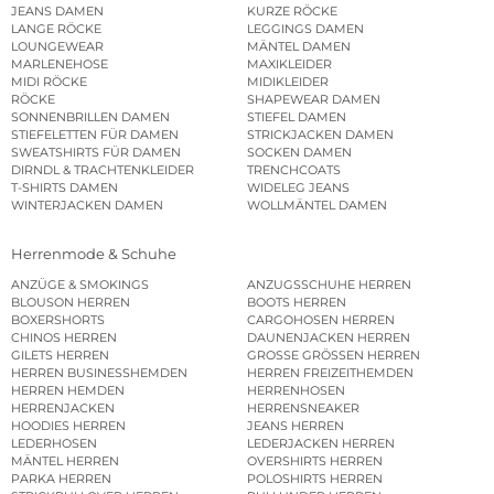
JEANS DAMEN
KURZE RÖCKE
LANGE RÖCKE
LEGGINGS DAMEN
LOUNGEWEAR
MÄNTEL DAMEN
MARLENEHOSE
MAXIKLEIDER
MIDI RÖCKE
MIDIKLEIDER
RÖCKE
SHAPEWEAR DAMEN
SONNENBRILLEN DAMEN
STIEFEL DAMEN
STIEFELETTEN FÜR DAMEN
STRICKJACKEN DAMEN
SWEATSHIRTS FÜR DAMEN
SOCKEN DAMEN
DIRNDL & TRACHTENKLEIDER
TRENCHCOATS
T-SHIRTS DAMEN
WIDELEG JEANS
WINTERJACKEN DAMEN
WOLLMÄNTEL DAMEN
Herrenmode & Schuhe
ANZÜGE & SMOKINGS
ANZUGSSCHUHE HERREN
BLOUSON HERREN
BOOTS HERREN
BOXERSHORTS
CARGOHOSEN HERREN
CHINOS HERREN
DAUNENJACKEN HERREN
GILETS HERREN
GROSSE GRÖSSEN HERREN
HERREN BUSINESSHEMDEN
HERREN FREIZEITHEMDEN
HERREN HEMDEN
HERRENHOSEN
HERRENJACKEN
HERRENSNEAKER
HOODIES HERREN
JEANS HERREN
LEDERHOSEN
LEDERJACKEN HERREN
MÄNTEL HERREN
OVERSHIRTS HERREN
PARKA HERREN
POLOSHIRTS HERREN