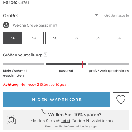
Farbe:
Grau
Größe:
Größentabelle
Welche Größe passt mir?
46
48
50
52
54
56
Größenbeurteilung:
?
klein / schmal
passend
groß / weit geschnitten
geschnitten
Achtung:
Nur noch 2 Stück verfügbar!
IN DEN WARENKORB
Wollen Sie -10% sparen?
Melden Sie sich
jetzt
für den Newsletter an.
Beachten Sie die Gutscheinbedingungen.