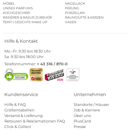
MÖBEL
NAGELLACK
UNISEX PARFUMS
PEELING
KOCHGESCHIRR
PORZELLAN
RASIERER & RASUR ZUBEHÖR
RAUMDÜFTE & KERZEN
TEINT | GESICHTS MAKE UP
VASEN
Hilfe & Kontakt
Mo.–Fr. 9:30 bis 18:30 Uhr
Sa. 9:30 bis 18:00 Uhr
Telefonnummer:
+ 43 316 / 870-0
Kundenservice
Unternehmen
Hilfe & FAQ
Standorte / Häuser
Größentabellen
Job & Karriere
Versand & Lieferung
Über uns
Retouren & Reklamationen FAQ
PlusCard
Click & Collect
Presse