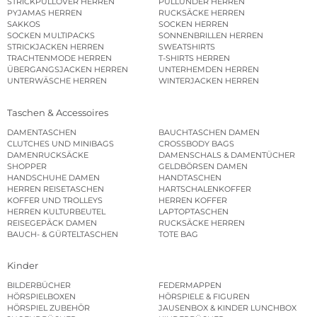
STRICKPULLOVER HERREN
PULLUNDER HERREN
PYJAMAS HERREN
RUCKSÄCKE HERREN
SAKKOS
SOCKEN HERREN
SOCKEN MULTIPACKS
SONNENBRILLEN HERREN
STRICKJACKEN HERREN
SWEATSHIRTS
TRACHTENMODE HERREN
T-SHIRTS HERREN
ÜBERGANGSJACKEN HERREN
UNTERHEMDEN HERREN
UNTERWÄSCHE HERREN
WINTERJACKEN HERREN
Taschen & Accessoires
DAMENTASCHEN
BAUCHTASCHEN DAMEN
CLUTCHES UND MINIBAGS
CROSSBODY BAGS
DAMENRUCKSÄCKE
DAMENSCHALS & DAMENTÜCHER
SHOPPER
GELDBÖRSEN DAMEN
HANDSCHUHE DAMEN
HANDTASCHEN
HERREN REISETASCHEN
HARTSCHALENKOFFER
KOFFER UND TROLLEYS
HERREN KOFFER
HERREN KULTURBEUTEL
LAPTOPTASCHEN
REISEGEPÄCK DAMEN
RUCKSÄCKE HERREN
BAUCH- & GÜRTELTASCHEN
TOTE BAG
Kinder
BILDERBÜCHER
FEDERMAPPEN
HÖRSPIELBOXEN
HÖRSPIELE & FIGUREN
HÖRSPIEL ZUBEHÖR
JAUSENBOX & KINDER LUNCHBOX