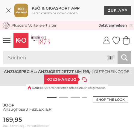
K&Ö & GIGASPORT APP
ZUR APP
Jetzt kostenlos downloaden
Pluscard Vorteile erhalten
KOSTENLOSER VERSAND* & RÜCKVERSAND
Jetzt anmelden
UNSERE APP
CLICK &
CLICK &
COLLECT
RESERVE
ANZUGSPECIAL: ANZUGSET JETZT UM 199,-
|
GUTSCHEINCODE:
KOE26-ANZUG
Beliebt!
12 Personen sehen sich diesen Artikel gerade an
SHOP THE LOOK
JOOP
Anzughose JT-82LEXTER
169,95
inkl. Mwst zzgl.
Versandkosten