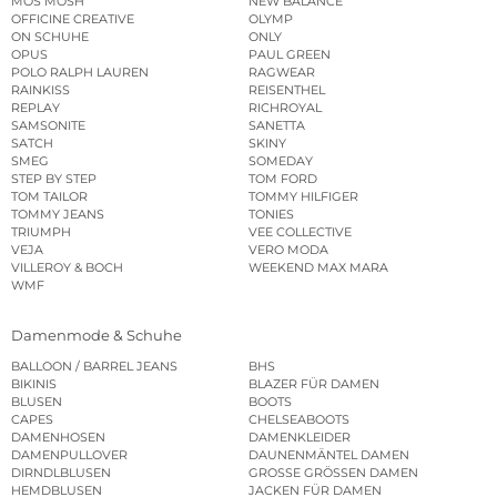
MOS MOSH
NEW BALANCE
OFFICINE CREATIVE
OLYMP
ON SCHUHE
ONLY
OPUS
PAUL GREEN
POLO RALPH LAUREN
RAGWEAR
RAINKISS
REISENTHEL
REPLAY
RICHROYAL
SAMSONITE
SANETTA
SATCH
SKINY
SMEG
SOMEDAY
STEP BY STEP
TOM FORD
TOM TAILOR
TOMMY HILFIGER
TOMMY JEANS
TONIES
TRIUMPH
VEE COLLECTIVE
VEJA
VERO MODA
VILLEROY & BOCH
WEEKEND MAX MARA
WMF
Damenmode & Schuhe
BALLOON / BARREL JEANS
BHS
BIKINIS
BLAZER FÜR DAMEN
BLUSEN
BOOTS
CAPES
CHELSEABOOTS
DAMENHOSEN
DAMENKLEIDER
DAMENPULLOVER
DAUNENMÄNTEL DAMEN
DIRNDLBLUSEN
GROSSE GRÖSSEN DAMEN
HEMDBLUSEN
JACKEN FÜR DAMEN