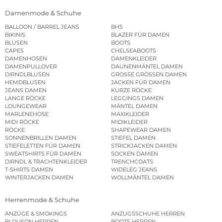
Damenmode & Schuhe
BALLOON / BARREL JEANS
BHS
BIKINIS
BLAZER FÜR DAMEN
BLUSEN
BOOTS
CAPES
CHELSEABOOTS
DAMENHOSEN
DAMENKLEIDER
DAMENPULLOVER
DAUNENMÄNTEL DAMEN
DIRNDLBLUSEN
GROSSE GRÖSSEN DAMEN
HEMDBLUSEN
JACKEN FÜR DAMEN
JEANS DAMEN
KURZE RÖCKE
LANGE RÖCKE
LEGGINGS DAMEN
LOUNGEWEAR
MÄNTEL DAMEN
MARLENEHOSE
MAXIKLEIDER
MIDI RÖCKE
MIDIKLEIDER
RÖCKE
SHAPEWEAR DAMEN
SONNENBRILLEN DAMEN
STIEFEL DAMEN
STIEFELETTEN FÜR DAMEN
STRICKJACKEN DAMEN
SWEATSHIRTS FÜR DAMEN
SOCKEN DAMEN
DIRNDL & TRACHTENKLEIDER
TRENCHCOATS
T-SHIRTS DAMEN
WIDELEG JEANS
WINTERJACKEN DAMEN
WOLLMÄNTEL DAMEN
Herrenmode & Schuhe
ANZÜGE & SMOKINGS
ANZUGSSCHUHE HERREN
BLOUSON HERREN
BOOTS HERREN