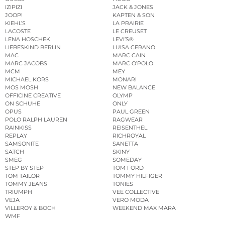
IZIPIZI
JACK & JONES
JOOP!
KAPTEN & SON
KIEHL’S
LA PRAIRIE
LACOSTE
LE CREUSET
LENA HOSCHEK
LEVI’S®
LIEBESKIND BERLIN
LUISA CERANO
MAC
MARC CAIN
MARC JACOBS
MARC O’POLO
MCM
MEY
MICHAEL KORS
MONARI
MOS MOSH
NEW BALANCE
OFFICINE CREATIVE
OLYMP
ON SCHUHE
ONLY
OPUS
PAUL GREEN
POLO RALPH LAUREN
RAGWEAR
RAINKISS
REISENTHEL
REPLAY
RICHROYAL
SAMSONITE
SANETTA
SATCH
SKINY
SMEG
SOMEDAY
STEP BY STEP
TOM FORD
TOM TAILOR
TOMMY HILFIGER
TOMMY JEANS
TONIES
TRIUMPH
VEE COLLECTIVE
VEJA
VERO MODA
VILLEROY & BOCH
WEEKEND MAX MARA
WMF