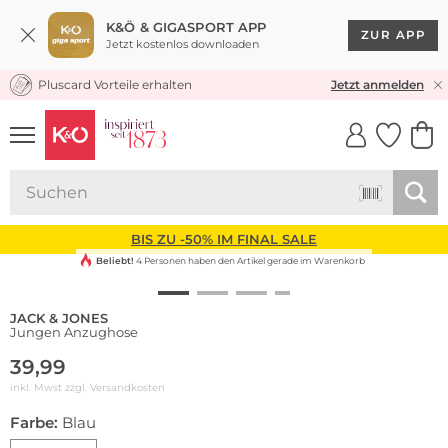
K&Ö & GIGASPORT APP
ZUR APP
Jetzt kostenlos downloaden
Pluscard Vorteile erhalten
KOSTENLOSER VERSAND* & RÜCKVERSAND
Jetzt anmelden
UNSERE APP
CLICK &
CLICK &
COLLECT
RESERVE
BIS ZU -50% IM FINAL SALE
Beliebt!
4 Personen haben den Artikel gerade im Warenkorb
JACK & JONES
Jungen Anzughose
39,99
inkl. Mwst zzgl.
Versandkosten
Farbe:
Blau