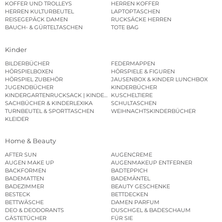
KOFFER UND TROLLEYS
HERREN KOFFER
HERREN KULTURBEUTEL
LAPTOPTASCHEN
REISEGEPÄCK DAMEN
RUCKSÄCKE HERREN
BAUCH- & GÜRTELTASCHEN
TOTE BAG
Kinder
BILDERBÜCHER
FEDERMAPPEN
HÖRSPIELBOXEN
HÖRSPIELE & FIGUREN
HÖRSPIEL ZUBEHÖR
JAUSENBOX & KINDER LUNCHBOX
JUGENDBÜCHER
KINDERBÜCHER
KINDERGARTENRUCKSACK | KINDERGARTENBEUTEL
KUSCHELTIERE
SACHBÜCHER & KINDERLEXIKA
SCHULTASCHEN
TURNBEUTEL & SPORTTASCHEN
WEIHNACHTSKINDERBÜCHER
KLEIDER
Home & Beauty
AFTER SUN
AUGENCREME
AUGEN MAKE UP
AUGENMAKEUP ENTFERNER
BACKFORMEN
BADTEPPICH
BADEMATTEN
BADEMÄNTEL
BADEZIMMER
BEAUTY GESCHENKE
BESTECK
BETTDECKEN
BETTWÄSCHE
DAMEN PARFUM
DEO & DEODORANTS
DUSCHGEL & BADESCHAUM
GÄSTETÜCHER
FÜR SIE