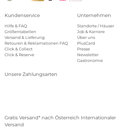
Kundenservice
Unternehmen
Hilfe & FAQ
Standorte / Häuser
Größentabellen
Job & Karriere
Versand & Lieferung
Über uns
Retouren & Reklamationen FAQ
PlusCard
Click & Collect
Presse
Click & Reserve
Newsletter
Gastronomie
Unsere Zahlungsarten
Klarna
Paypal
Mastercard
Visa
Diners
Eps
Shop
Applepay
Amazon
Gratis Versand* nach Österreich Internationaler
Versand