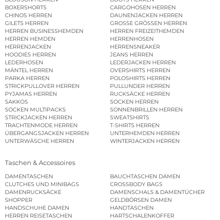
BOXERSHORTS
CARGOHOSEN HERREN
CHINOS HERREN
DAUNENJACKEN HERREN
GILETS HERREN
GROSSE GRÖSSEN HERREN
HERREN BUSINESSHEMDEN
HERREN FREIZEITHEMDEN
HERREN HEMDEN
HERRENHOSEN
HERRENJACKEN
HERRENSNEAKER
HOODIES HERREN
JEANS HERREN
LEDERHOSEN
LEDERJACKEN HERREN
MÄNTEL HERREN
OVERSHIRTS HERREN
PARKA HERREN
POLOSHIRTS HERREN
STRICKPULLOVER HERREN
PULLUNDER HERREN
PYJAMAS HERREN
RUCKSÄCKE HERREN
SAKKOS
SOCKEN HERREN
SOCKEN MULTIPACKS
SONNENBRILLEN HERREN
STRICKJACKEN HERREN
SWEATSHIRTS
TRACHTENMODE HERREN
T-SHIRTS HERREN
ÜBERGANGSJACKEN HERREN
UNTERHEMDEN HERREN
UNTERWÄSCHE HERREN
WINTERJACKEN HERREN
Taschen & Accessoires
DAMENTASCHEN
BAUCHTASCHEN DAMEN
CLUTCHES UND MINIBAGS
CROSSBODY BAGS
DAMENRUCKSÄCKE
DAMENSCHALS & DAMENTÜCHER
SHOPPER
GELDBÖRSEN DAMEN
HANDSCHUHE DAMEN
HANDTASCHEN
HERREN REISETASCHEN
HARTSCHALENKOFFER