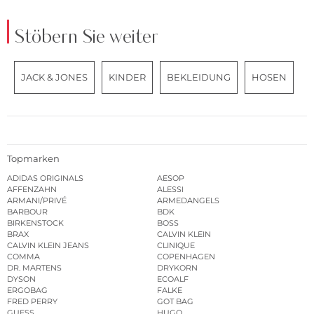
Stöbern Sie weiter
JACK & JONES
KINDER
BEKLEIDUNG
HOSEN
Topmarken
ADIDAS ORIGINALS
AESOP
AFFENZAHN
ALESSI
ARMANI/PRIVÉ
ARMEDANGELS
BARBOUR
BDK
BIRKENSTOCK
BOSS
BRAX
CALVIN KLEIN
CALVIN KLEIN JEANS
CLINIQUE
COMMA
COPENHAGEN
DR. MARTENS
DRYKORN
DYSON
ECOALF
ERGOBAG
FALKE
FRED PERRY
GOT BAG
GUESS
HUGO