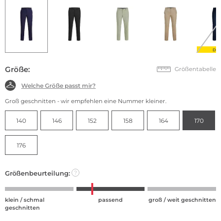
DE
Größe:
Größentabelle
Welche Größe passt mir?
Groß geschnitten - wir empfehlen eine Nummer kleiner.
140
146
152
158
164
170
176
Größenbeurteilung:
?
klein / schmal
passend
groß / weit geschnitten
geschnitten