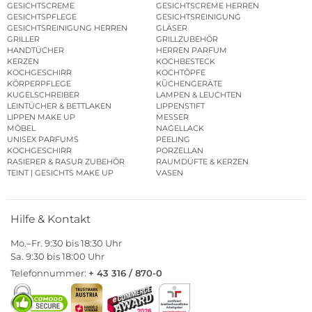
GESICHTSCREME
GESICHTSCREME HERREN
GESICHTSPFLEGE
GESICHTSREINIGUNG
GESICHTSREINIGUNG HERREN
GLÄSER
GRILLER
GRILLZUBEHÖR
HANDTÜCHER
HERREN PARFUM
KERZEN
KOCHBESTECK
KOCHGESCHIRR
KOCHTÖPFE
KÖRPERPFLEGE
KÜCHENGERÄTE
KUGELSCHREIBER
LAMPEN & LEUCHTEN
LEINTÜCHER & BETTLAKEN
LIPPENSTIFT
LIPPEN MAKE UP
MESSER
MÖBEL
NAGELLACK
UNISEX PARFUMS
PEELING
KOCHGESCHIRR
PORZELLAN
RASIERER & RASUR ZUBEHÖR
RAUMDÜFTE & KERZEN
TEINT | GESICHTS MAKE UP
VASEN
Hilfe & Kontakt
Mo.–Fr. 9:30 bis 18:30 Uhr
Sa. 9:30 bis 18:00 Uhr
Telefonnummer:
+ 43 316 / 870-0