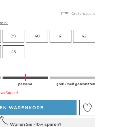
Größentabelle
 mir?
39
40
41
42
45
passend
groß / weit geschnitten
 verfügbar!
DEN WARENKORB
Wollen Sie -10% sparen?