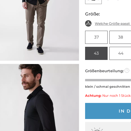
Größe:
Welche Größe passt
37
38
43
44
Größenbeurteilung:
?
klein / schmal geschnitten
Achtung:
Nur noch 1 Stück
IN 