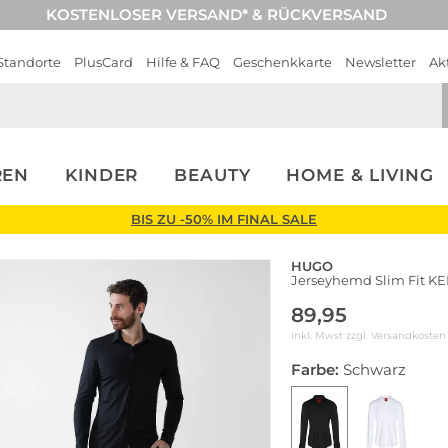
KOSTENLOSER VERSAND* & RÜCKVERSAND
Standorte
PlusCard
Hilfe & FAQ
Geschenkkarte
Newsletter
Ak
REN
KINDER
BEAUTY
HOME & LIVING
BIS ZU -50% IM FINAL SALE
HUGO
Jerseyhemd Slim Fit 
89,95
inkl. Mwst zzgl.
Versandkosten
Farbe:
Schwarz