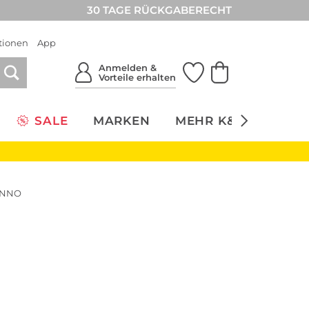
30 TAGE RÜCKGABERECHT
tionen
App
Anmelden &
Vorteile erhalten
SALE
MARKEN
MEHR K&Ö
NACH
KENNO