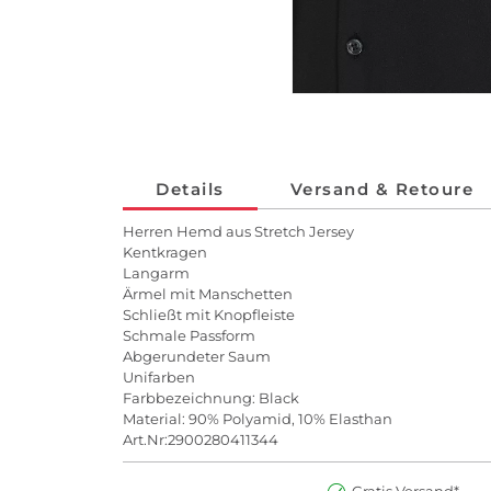
Details
Versand & Retoure
Herren Hemd aus Stretch Jersey
Kentkragen
Langarm
Ärmel mit Manschetten
Schließt mit Knopfleiste
Schmale Passform
Abgerundeter Saum
Unifarben
Farbbezeichnung: Black
Material: 90% Polyamid, 10% Elasthan
Art.Nr:2900280411344