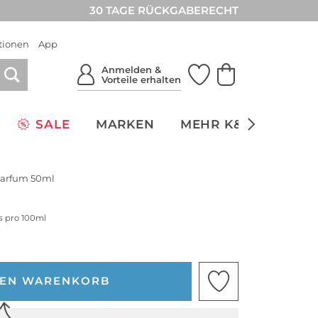
30 TAGE RÜCKGABERECHT
tionen
App
Anmelden &
Vorteile erhalten
SALE
MARKEN
MEHR K&Ö
NACH
Parfum 50ml
is pro 100ml
DEN WARENKORB