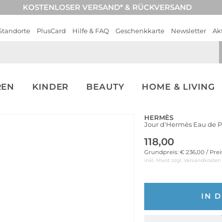
KOSTENLOSER VERSAND* & RÜCKVERSAND
Standorte
PlusCard
Hilfe & FAQ
Geschenkkarte
Newsletter
Ak
REN
KINDER
BEAUTY
HOME & LIVING
HERMÈS
Jour d'Hermès Eau de 
118,00
Grundpreis: € 236,00 / Pre
inkl. Mwst zzgl.
Versandkosten
IN 