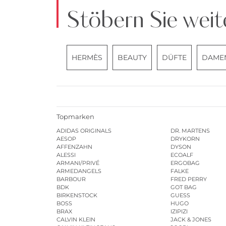
Stöbern Sie weit
HERMÈS
BEAUTY
DÜFTE
DAME
Topmarken
ADIDAS ORIGINALS
DR. MARTENS
AESOP
DRYKORN
AFFENZAHN
DYSON
ALESSI
ECOALF
ARMANI/PRIVÉ
ERGOBAG
ARMEDANGELS
FALKE
BARBOUR
FRED PERRY
BDK
GOT BAG
BIRKENSTOCK
GUESS
BOSS
HUGO
BRAX
IZIPIZI
CALVIN KLEIN
JACK & JONES