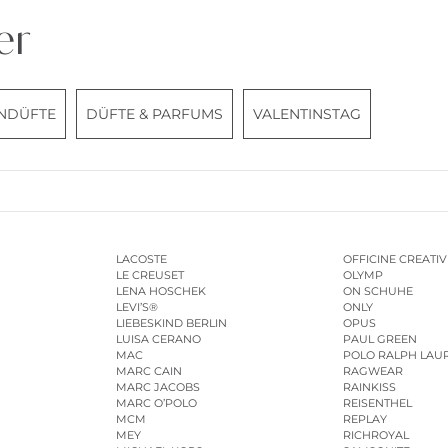
er
NDÜFTE
DÜFTE & PARFUMS
VALENTINSTAG
LACOSTE
OFFICINE CREATIV
LE CREUSET
OLYMP
LENA HOSCHEK
ON SCHUHE
LEVI’S®
ONLY
LIEBESKIND BERLIN
OPUS
LUISA CERANO
PAUL GREEN
MAC
POLO RALPH LAU
MARC CAIN
RAGWEAR
MARC JACOBS
RAINKISS
MARC O’POLO
REISENTHEL
MCM
REPLAY
MEY
RICHROYAL