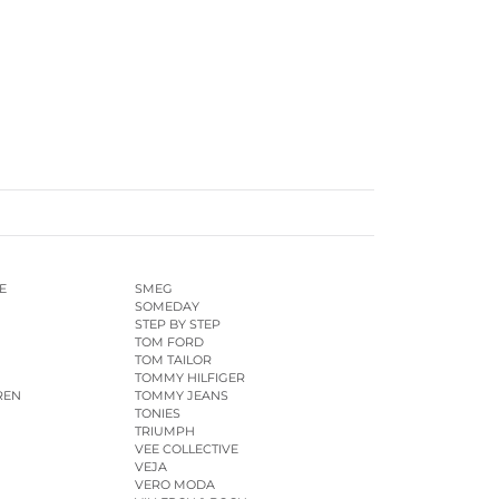
E
SMEG
SOMEDAY
STEP BY STEP
TOM FORD
TOM TAILOR
TOMMY HILFIGER
REN
TOMMY JEANS
TONIES
TRIUMPH
VEE COLLECTIVE
VEJA
VERO MODA