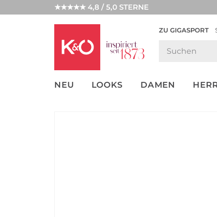
★★★★★ 4,8 / 5,0 STERNE
ZU GIGASPORT
FASHION-
UNSERE APP
CLICK &
CLICK &
TRENDS
COLLECT
RESERVE
NEU
LOOKS
DAMEN
HER