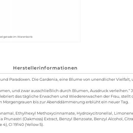
kel gerade im Warenkorb
Herstellerinformationen
 und Paradoxen. Die Gardenia, eine Blume von unendlicher Vielfalt, 
lumen, und zwar ausschließlich durch Blumen, Ausdruck verleihen.“ 
ebriert das tägliche Erwachen und Wiedererwachen der Frau, stellt 
om Morgengrauen bis zur Abenddämmerung erblüht ein neuer Tag.
Cinnamal, Ethylhexyl Methoxycinnamate, Hydroxycitronellal, Limone
nia Prunastri (Oakmoss) Extract, Benzyl Benzoate, Benzyl Alcohol, Citr
4), CI 19140 (Yellow 5).