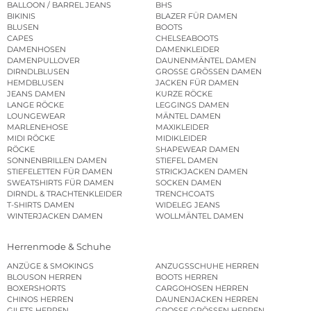
BALLOON / BARREL JEANS
BHS
BIKINIS
BLAZER FÜR DAMEN
BLUSEN
BOOTS
CAPES
CHELSEABOOTS
DAMENHOSEN
DAMENKLEIDER
DAMENPULLOVER
DAUNENMÄNTEL DAMEN
DIRNDLBLUSEN
GROSSE GRÖSSEN DAMEN
HEMDBLUSEN
JACKEN FÜR DAMEN
JEANS DAMEN
KURZE RÖCKE
LANGE RÖCKE
LEGGINGS DAMEN
LOUNGEWEAR
MÄNTEL DAMEN
MARLENEHOSE
MAXIKLEIDER
MIDI RÖCKE
MIDIKLEIDER
RÖCKE
SHAPEWEAR DAMEN
SONNENBRILLEN DAMEN
STIEFEL DAMEN
STIEFELETTEN FÜR DAMEN
STRICKJACKEN DAMEN
SWEATSHIRTS FÜR DAMEN
SOCKEN DAMEN
DIRNDL & TRACHTENKLEIDER
TRENCHCOATS
T-SHIRTS DAMEN
WIDELEG JEANS
WINTERJACKEN DAMEN
WOLLMÄNTEL DAMEN
Herrenmode & Schuhe
ANZÜGE & SMOKINGS
ANZUGSSCHUHE HERREN
BLOUSON HERREN
BOOTS HERREN
BOXERSHORTS
CARGOHOSEN HERREN
CHINOS HERREN
DAUNENJACKEN HERREN
GILETS HERREN
GROSSE GRÖSSEN HERREN