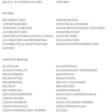
BAUCH- & GÜRTELTASCHEN
TOTE BAG
Kinder
BILDERBÜCHER
FEDERMAPPEN
HÖRSPIELBOXEN
HÖRSPIELE & FIGUREN
HÖRSPIEL ZUBEHÖR
JAUSENBOX & KINDER LUNCHBOX
JUGENDBÜCHER
KINDERBÜCHER
KINDERGARTENRUCKSACK | KINDERGARTENBEUTEL
KUSCHELTIERE
SACHBÜCHER & KINDERLEXIKA
SCHULTASCHEN
TURNBEUTEL & SPORTTASCHEN
WEIHNACHTSKINDERBÜCHER
KLEIDER
Home & Beauty
AFTER SUN
AUGENCREME
AUGEN MAKE UP
AUGENMAKEUP ENTFERNER
BACKFORMEN
BADTEPPICH
BADEMATTEN
BADEMÄNTEL
BADEZIMMER
BEAUTY GESCHENKE
BESTECK
BETTDECKEN
BETTWÄSCHE
DAMEN PARFUM
DEO & DEODORANTS
DUSCHGEL & BADESCHAUM
GÄSTETÜCHER
FÜR SIE
GESICHTSCREME
GESICHTSCREME HERREN
GESICHTSPFLEGE
GESICHTSREINIGUNG
GESICHTSREINIGUNG HERREN
GLÄSER