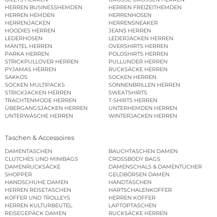
HERREN BUSINESSHEMDEN
HERREN FREIZEITHEMDEN
HERREN HEMDEN
HERRENHOSEN
HERRENJACKEN
HERRENSNEAKER
HOODIES HERREN
JEANS HERREN
LEDERHOSEN
LEDERJACKEN HERREN
MÄNTEL HERREN
OVERSHIRTS HERREN
PARKA HERREN
POLOSHIRTS HERREN
STRICKPULLOVER HERREN
PULLUNDER HERREN
PYJAMAS HERREN
RUCKSÄCKE HERREN
SAKKOS
SOCKEN HERREN
SOCKEN MULTIPACKS
SONNENBRILLEN HERREN
STRICKJACKEN HERREN
SWEATSHIRTS
TRACHTENMODE HERREN
T-SHIRTS HERREN
ÜBERGANGSJACKEN HERREN
UNTERHEMDEN HERREN
UNTERWÄSCHE HERREN
WINTERJACKEN HERREN
Taschen & Accessoires
DAMENTASCHEN
BAUCHTASCHEN DAMEN
CLUTCHES UND MINIBAGS
CROSSBODY BAGS
DAMENRUCKSÄCKE
DAMENSCHALS & DAMENTÜCHER
SHOPPER
GELDBÖRSEN DAMEN
HANDSCHUHE DAMEN
HANDTASCHEN
HERREN REISETASCHEN
HARTSCHALENKOFFER
KOFFER UND TROLLEYS
HERREN KOFFER
HERREN KULTURBEUTEL
LAPTOPTASCHEN
REISEGEPÄCK DAMEN
RUCKSÄCKE HERREN