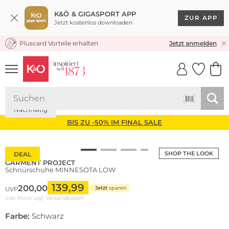
K&Ö & GIGASPORT APP
ZUR APP
Jetzt kostenlos downloaden
Pluscard Vorteile erhalten
KOSTENLOSER VERSAND* & RÜCKVERSAND
Jetzt anmelden
UNSERE APP
CLICK &
CLICK &
COLLECT
RESERVE
Nachhaltig
BIS ZU -50% IM FINAL SALE
SHOP THE LOOK
DEAL
GARMENT PROJECT
Schnürschuhe MINNESOTA LOW
139,99
200,00
Jetzt
sparen
UVP
inkl. Mwst zzgl.
Versandkosten
Farbe:
Schwarz