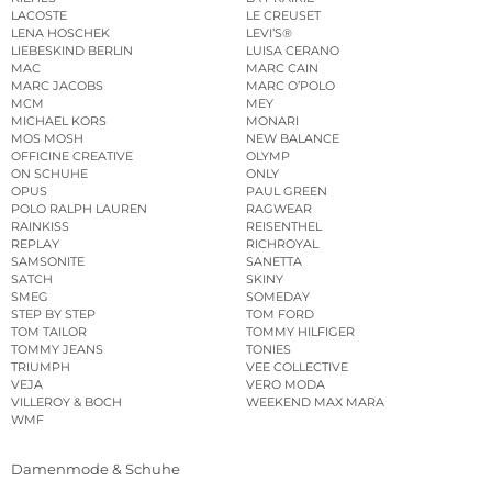
LACOSTE
LE CREUSET
LENA HOSCHEK
LEVI’S®
LIEBESKIND BERLIN
LUISA CERANO
MAC
MARC CAIN
MARC JACOBS
MARC O’POLO
MCM
MEY
MICHAEL KORS
MONARI
MOS MOSH
NEW BALANCE
OFFICINE CREATIVE
OLYMP
ON SCHUHE
ONLY
OPUS
PAUL GREEN
POLO RALPH LAUREN
RAGWEAR
RAINKISS
REISENTHEL
REPLAY
RICHROYAL
SAMSONITE
SANETTA
SATCH
SKINY
SMEG
SOMEDAY
STEP BY STEP
TOM FORD
TOM TAILOR
TOMMY HILFIGER
TOMMY JEANS
TONIES
TRIUMPH
VEE COLLECTIVE
VEJA
VERO MODA
VILLEROY & BOCH
WEEKEND MAX MARA
WMF
Damenmode & Schuhe