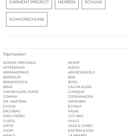
GARMENT PROJECT
HERREN
SCHUHE
SCHNÜRSCHUHE
Topmarken
ADIDAS ORIGINALS
AESOP
AFFENZAHN
ALESSI
ARMANI/PRIVÉ
ARMEDANGELS
BARBOUR
BDK
BIRKENSTOCK
BOSS
BRAX
CALVIN KLEIN
CALVIN KLEIN JEANS
CLINIQUE
COMMA
COPENHAGEN
DR. MARTENS
DRYKORN
DYSON
ECOALF
ERGOBAG
FALKE
FRED PERRY
GOT BAG
GUESS
HUGO
IZIPIZI
JACK & JONES
JOOP!
KAPTEN & SON
KIEHL’S
LA PRAIRIE