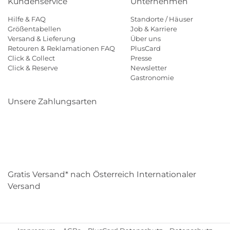
Kundenservice
Unternehmen
Hilfe & FAQ
Standorte / Häuser
Größentabellen
Job & Karriere
Versand & Lieferung
Über uns
Retouren & Reklamationen FAQ
PlusCard
Click & Collect
Presse
Click & Reserve
Newsletter
Gastronomie
Unsere Zahlungsarten
Klarna
Paypal
Mastercard
Visa
Diners
Eps
Shop
Applepay
Amazon
Gratis Versand* nach Österreich Internationaler
Versand