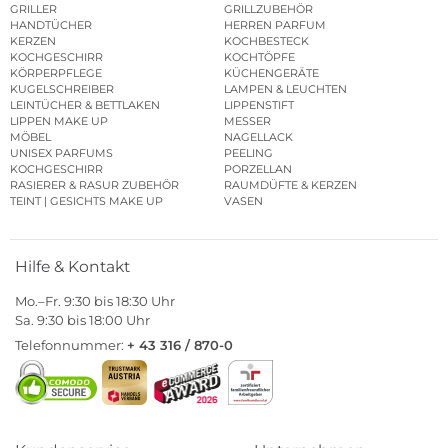
GRILLER
GRILLZUBEHÖR
HANDTÜCHER
HERREN PARFUM
KERZEN
KOCHBESTECK
KOCHGESCHIRR
KOCHTÖPFE
KÖRPERPFLEGE
KÜCHENGERÄTE
KUGELSCHREIBER
LAMPEN & LEUCHTEN
LEINTÜCHER & BETTLAKEN
LIPPENSTIFT
LIPPEN MAKE UP
MESSER
MÖBEL
NAGELLACK
UNISEX PARFUMS
PEELING
KOCHGESCHIRR
PORZELLAN
RASIERER & RASUR ZUBEHÖR
RAUMDÜFTE & KERZEN
TEINT | GESICHTS MAKE UP
VASEN
Hilfe & Kontakt
Mo.–Fr. 9:30 bis 18:30 Uhr
Sa. 9:30 bis 18:00 Uhr
Telefonnummer:
+ 43 316 / 870-0