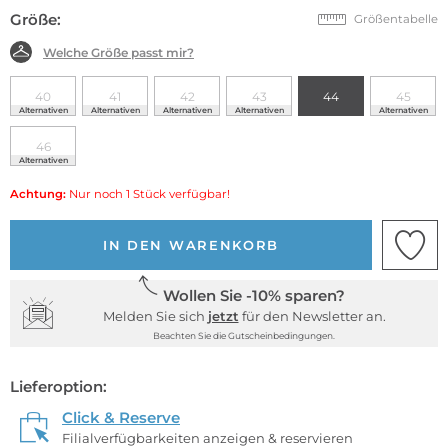
Größe:
Größentabelle
Welche Größe passt mir?
40
41
42
43
44
45
Alternativen
Alternativen
Alternativen
Alternativen
Alternativen
46
Alternativen
Achtung:
Nur noch 1 Stück verfügbar!
IN DEN WARENKORB
Wollen Sie -10% sparen?
Melden Sie sich
jetzt
für den Newsletter an.
Beachten Sie die Gutscheinbedingungen.
Lieferoption:
Click & Reserve
Filialverfügbarkeiten anzeigen & reservieren