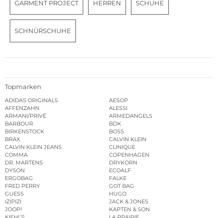
GARMENT PROJECT
HERREN
SCHUHE
SCHNÜRSCHUHE
Topmarken
ADIDAS ORIGINALS
AESOP
AFFENZAHN
ALESSI
ARMANI/PRIVÉ
ARMEDANGELS
BARBOUR
BDK
BIRKENSTOCK
BOSS
BRAX
CALVIN KLEIN
CALVIN KLEIN JEANS
CLINIQUE
COMMA
COPENHAGEN
DR. MARTENS
DRYKORN
DYSON
ECOALF
ERGOBAG
FALKE
FRED PERRY
GOT BAG
GUESS
HUGO
IZIPIZI
JACK & JONES
JOOP!
KAPTEN & SON
KIEHL’S
LA PRAIRIE