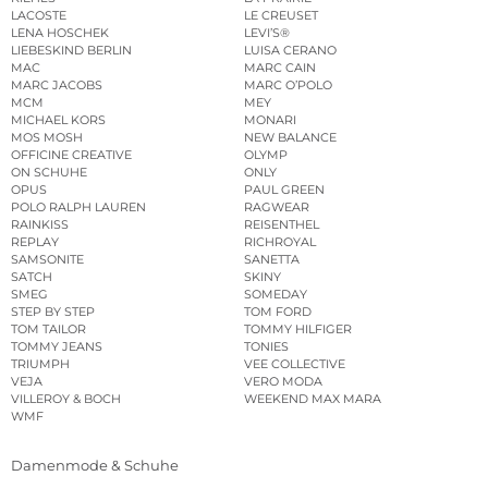
LACOSTE
LE CREUSET
LENA HOSCHEK
LEVI’S®
LIEBESKIND BERLIN
LUISA CERANO
MAC
MARC CAIN
MARC JACOBS
MARC O’POLO
MCM
MEY
MICHAEL KORS
MONARI
MOS MOSH
NEW BALANCE
OFFICINE CREATIVE
OLYMP
ON SCHUHE
ONLY
OPUS
PAUL GREEN
POLO RALPH LAUREN
RAGWEAR
RAINKISS
REISENTHEL
REPLAY
RICHROYAL
SAMSONITE
SANETTA
SATCH
SKINY
SMEG
SOMEDAY
STEP BY STEP
TOM FORD
TOM TAILOR
TOMMY HILFIGER
TOMMY JEANS
TONIES
TRIUMPH
VEE COLLECTIVE
VEJA
VERO MODA
VILLEROY & BOCH
WEEKEND MAX MARA
WMF
Damenmode & Schuhe