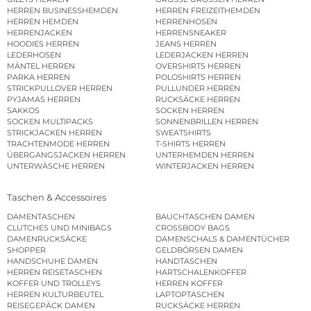
HERREN BUSINESSHEMDEN
HERREN FREIZEITHEMDEN
HERREN HEMDEN
HERRENHOSEN
HERRENJACKEN
HERRENSNEAKER
HOODIES HERREN
JEANS HERREN
LEDERHOSEN
LEDERJACKEN HERREN
MÄNTEL HERREN
OVERSHIRTS HERREN
PARKA HERREN
POLOSHIRTS HERREN
STRICKPULLOVER HERREN
PULLUNDER HERREN
PYJAMAS HERREN
RUCKSÄCKE HERREN
SAKKOS
SOCKEN HERREN
SOCKEN MULTIPACKS
SONNENBRILLEN HERREN
STRICKJACKEN HERREN
SWEATSHIRTS
TRACHTENMODE HERREN
T-SHIRTS HERREN
ÜBERGANGSJACKEN HERREN
UNTERHEMDEN HERREN
UNTERWÄSCHE HERREN
WINTERJACKEN HERREN
Taschen & Accessoires
DAMENTASCHEN
BAUCHTASCHEN DAMEN
CLUTCHES UND MINIBAGS
CROSSBODY BAGS
DAMENRUCKSÄCKE
DAMENSCHALS & DAMENTÜCHER
SHOPPER
GELDBÖRSEN DAMEN
HANDSCHUHE DAMEN
HANDTASCHEN
HERREN REISETASCHEN
HARTSCHALENKOFFER
KOFFER UND TROLLEYS
HERREN KOFFER
HERREN KULTURBEUTEL
LAPTOPTASCHEN
REISEGEPÄCK DAMEN
RUCKSÄCKE HERREN