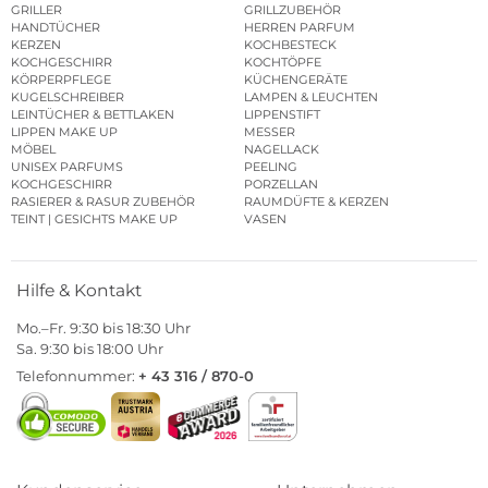
GRILLER
GRILLZUBEHÖR
HANDTÜCHER
HERREN PARFUM
KERZEN
KOCHBESTECK
KOCHGESCHIRR
KOCHTÖPFE
KÖRPERPFLEGE
KÜCHENGERÄTE
KUGELSCHREIBER
LAMPEN & LEUCHTEN
LEINTÜCHER & BETTLAKEN
LIPPENSTIFT
LIPPEN MAKE UP
MESSER
MÖBEL
NAGELLACK
UNISEX PARFUMS
PEELING
KOCHGESCHIRR
PORZELLAN
RASIERER & RASUR ZUBEHÖR
RAUMDÜFTE & KERZEN
TEINT | GESICHTS MAKE UP
VASEN
Hilfe & Kontakt
Mo.–Fr. 9:30 bis 18:30 Uhr
Sa. 9:30 bis 18:00 Uhr
Telefonnummer:
+ 43 316 / 870-0