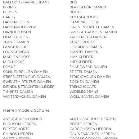
BALLOON / BARREL JEANS
BHS
BIKINIS
BLAZER FÜR DAMEN
BLUSEN
BOOTS
CAPES
CHELSEABOOTS
DAMENHOSEN
DAMENKLEIDER
DAMENPULLOVER
DAUNENMÄNTEL DAMEN
DIRNDLBLUSEN
GROSSE GRÖSSEN DAMEN
HEMDBLUSEN
JACKEN FÜR DAMEN
JEANS DAMEN
KURZE RÖCKE
LANGE RÖCKE
LEGGINGS DAMEN
LOUNGEWEAR
MÄNTEL DAMEN
MARLENEHOSE
MAXIKLEIDER
MIDI RÖCKE
MIDIKLEIDER
RÖCKE
SHAPEWEAR DAMEN
SONNENBRILLEN DAMEN
STIEFEL DAMEN
STIEFELETTEN FÜR DAMEN
STRICKJACKEN DAMEN
SWEATSHIRTS FÜR DAMEN
SOCKEN DAMEN
DIRNDL & TRACHTENKLEIDER
TRENCHCOATS
T-SHIRTS DAMEN
WIDELEG JEANS
WINTERJACKEN DAMEN
WOLLMÄNTEL DAMEN
Herrenmode & Schuhe
ANZÜGE & SMOKINGS
ANZUGSSCHUHE HERREN
BLOUSON HERREN
BOOTS HERREN
BOXERSHORTS
CARGOHOSEN HERREN
CHINOS HERREN
DAUNENJACKEN HERREN
GILETS HERREN
GROSSE GRÖSSEN HERREN