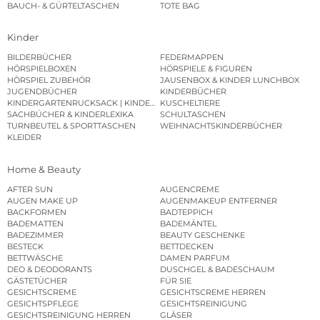
BAUCH- & GÜRTELTASCHEN
TOTE BAG
Kinder
BILDERBÜCHER
FEDERMAPPEN
HÖRSPIELBOXEN
HÖRSPIELE & FIGUREN
HÖRSPIEL ZUBEHÖR
JAUSENBOX & KINDER LUNCHBOX
JUGENDBÜCHER
KINDERBÜCHER
KINDERGARTENRUCKSACK | KINDERGARTENBEUTEL
KUSCHELTIERE
SACHBÜCHER & KINDERLEXIKA
SCHULTASCHEN
TURNBEUTEL & SPORTTASCHEN
WEIHNACHTSKINDERBÜCHER
KLEIDER
Home & Beauty
AFTER SUN
AUGENCREME
AUGEN MAKE UP
AUGENMAKEUP ENTFERNER
BACKFORMEN
BADTEPPICH
BADEMATTEN
BADEMÄNTEL
BADEZIMMER
BEAUTY GESCHENKE
BESTECK
BETTDECKEN
BETTWÄSCHE
DAMEN PARFUM
DEO & DEODORANTS
DUSCHGEL & BADESCHAUM
GÄSTETÜCHER
FÜR SIE
GESICHTSCREME
GESICHTSCREME HERREN
GESICHTSPFLEGE
GESICHTSREINIGUNG
GESICHTSREINIGUNG HERREN
GLÄSER