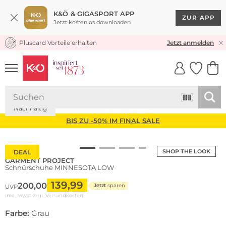
K&Ö & GIGASPORT APP
ZUR APP
Jetzt kostenlos downloaden
Pluscard Vorteile erhalten
KOSTENLOSER VERSAND* & RÜCKVERSAND
Jetzt anmelden
UNSERE APP
CLICK &
CLICK &
COLLECT
RESERVE
Nachhaltig
BIS ZU -50% IM FINAL SALE
SHOP THE LOOK
DEAL
GARMENT PROJECT
Schnürschuhe MINNESOTA LOW
139,99
200,00
Jetzt
sparen
UVP
inkl. Mwst zzgl.
Versandkosten
Farbe:
Grau