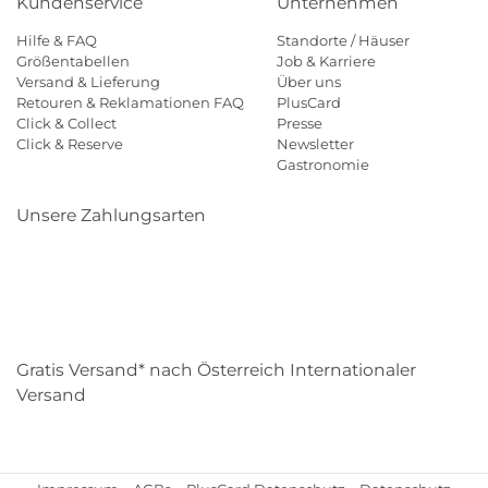
Kundenservice
Unternehmen
Hilfe & FAQ
Standorte / Häuser
Größentabellen
Job & Karriere
Versand & Lieferung
Über uns
Retouren & Reklamationen FAQ
PlusCard
Click & Collect
Presse
Click & Reserve
Newsletter
Gastronomie
Unsere Zahlungsarten
Klarna
Paypal
Mastercard
Visa
Diners
Eps
Shop
Applepay
Amazon
Gratis Versand* nach Österreich Internationaler
Versand