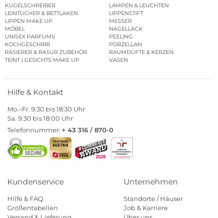
KUGELSCHREIBER
LAMPEN & LEUCHTEN
LEINTÜCHER & BETTLAKEN
LIPPENSTIFT
LIPPEN MAKE UP
MESSER
MÖBEL
NAGELLACK
UNISEX PARFUMS
PEELING
KOCHGESCHIRR
PORZELLAN
RASIERER & RASUR ZUBEHÖR
RAUMDÜFTE & KERZEN
TEINT | GESICHTS MAKE UP
VASEN
Hilfe & Kontakt
Mo.–Fr. 9:30 bis 18:30 Uhr
Sa. 9:30 bis 18:00 Uhr
Telefonnummer:
+ 43 316 / 870-0
Kundenservice
Unternehmen
Hilfe & FAQ
Standorte / Häuser
Größentabellen
Job & Karriere
Versand & Lieferung
Über uns