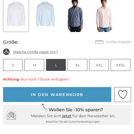
Größe:
Größentabelle
Welche Größe passt mir?
S
M
L
XL
XXL
XXXL
Achtung:
Nur noch 1 Stück verfügbar!
IN DEN WARENKORB
Wollen Sie -10% sparen?
Melden Sie sich
jetzt
für den Newsletter an.
Beachten Sie die Gutscheinbedingungen.