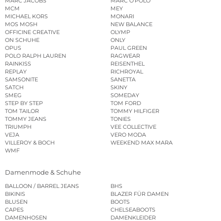
MARC JACOBS
MARC O’POLO
MCM
MEY
MICHAEL KORS
MONARI
MOS MOSH
NEW BALANCE
OFFICINE CREATIVE
OLYMP
ON SCHUHE
ONLY
OPUS
PAUL GREEN
POLO RALPH LAUREN
RAGWEAR
RAINKISS
REISENTHEL
REPLAY
RICHROYAL
SAMSONITE
SANETTA
SATCH
SKINY
SMEG
SOMEDAY
STEP BY STEP
TOM FORD
TOM TAILOR
TOMMY HILFIGER
TOMMY JEANS
TONIES
TRIUMPH
VEE COLLECTIVE
VEJA
VERO MODA
VILLEROY & BOCH
WEEKEND MAX MARA
WMF
Damenmode & Schuhe
BALLOON / BARREL JEANS
BHS
BIKINIS
BLAZER FÜR DAMEN
BLUSEN
BOOTS
CAPES
CHELSEABOOTS
DAMENHOSEN
DAMENKLEIDER