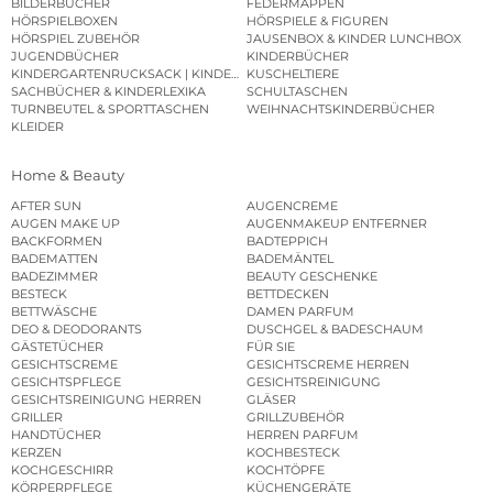
BILDERBÜCHER
FEDERMAPPEN
HÖRSPIELBOXEN
HÖRSPIELE & FIGUREN
HÖRSPIEL ZUBEHÖR
JAUSENBOX & KINDER LUNCHBOX
JUGENDBÜCHER
KINDERBÜCHER
KINDERGARTENRUCKSACK | KINDERGARTENBEUTEL
KUSCHELTIERE
SACHBÜCHER & KINDERLEXIKA
SCHULTASCHEN
TURNBEUTEL & SPORTTASCHEN
WEIHNACHTSKINDERBÜCHER
KLEIDER
Home & Beauty
AFTER SUN
AUGENCREME
AUGEN MAKE UP
AUGENMAKEUP ENTFERNER
BACKFORMEN
BADTEPPICH
BADEMATTEN
BADEMÄNTEL
BADEZIMMER
BEAUTY GESCHENKE
BESTECK
BETTDECKEN
BETTWÄSCHE
DAMEN PARFUM
DEO & DEODORANTS
DUSCHGEL & BADESCHAUM
GÄSTETÜCHER
FÜR SIE
GESICHTSCREME
GESICHTSCREME HERREN
GESICHTSPFLEGE
GESICHTSREINIGUNG
GESICHTSREINIGUNG HERREN
GLÄSER
GRILLER
GRILLZUBEHÖR
HANDTÜCHER
HERREN PARFUM
KERZEN
KOCHBESTECK
KOCHGESCHIRR
KOCHTÖPFE
KÖRPERPFLEGE
KÜCHENGERÄTE