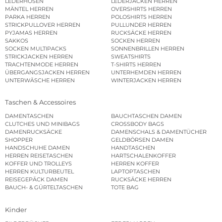
LEDERHOSEN
LEDERJACKEN HERREN
MÄNTEL HERREN
OVERSHIRTS HERREN
PARKA HERREN
POLOSHIRTS HERREN
STRICKPULLOVER HERREN
PULLUNDER HERREN
PYJAMAS HERREN
RUCKSÄCKE HERREN
SAKKOS
SOCKEN HERREN
SOCKEN MULTIPACKS
SONNENBRILLEN HERREN
STRICKJACKEN HERREN
SWEATSHIRTS
TRACHTENMODE HERREN
T-SHIRTS HERREN
ÜBERGANGSJACKEN HERREN
UNTERHEMDEN HERREN
UNTERWÄSCHE HERREN
WINTERJACKEN HERREN
Taschen & Accessoires
DAMENTASCHEN
BAUCHTASCHEN DAMEN
CLUTCHES UND MINIBAGS
CROSSBODY BAGS
DAMENRUCKSÄCKE
DAMENSCHALS & DAMENTÜCHER
SHOPPER
GELDBÖRSEN DAMEN
HANDSCHUHE DAMEN
HANDTASCHEN
HERREN REISETASCHEN
HARTSCHALENKOFFER
KOFFER UND TROLLEYS
HERREN KOFFER
HERREN KULTURBEUTEL
LAPTOPTASCHEN
REISEGEPÄCK DAMEN
RUCKSÄCKE HERREN
BAUCH- & GÜRTELTASCHEN
TOTE BAG
Kinder