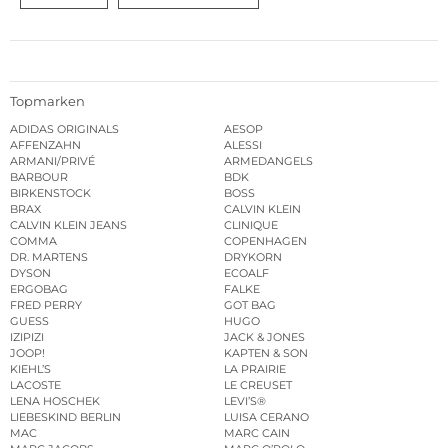
Topmarken
ADIDAS ORIGINALS
AESOP
AFFENZAHN
ALESSI
ARMANI/PRIVÉ
ARMEDANGELS
BARBOUR
BDK
BIRKENSTOCK
BOSS
BRAX
CALVIN KLEIN
CALVIN KLEIN JEANS
CLINIQUE
COMMA
COPENHAGEN
DR. MARTENS
DRYKORN
DYSON
ECOALF
ERGOBAG
FALKE
FRED PERRY
GOT BAG
GUESS
HUGO
IZIPIZI
JACK & JONES
JOOP!
KAPTEN & SON
KIEHL’S
LA PRAIRIE
LACOSTE
LE CREUSET
LENA HOSCHEK
LEVI’S®
LIEBESKIND BERLIN
LUISA CERANO
MAC
MARC CAIN