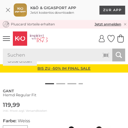
K&Ö & GIGASPORT APP
ZUR APP
Jetzt kostenlos downloaden
Pluscard Vorteile erhalten
KOSTENLOSER VERSAND* & RÜCKVERSAND
Jetzt anmelden
UNSERE APP
CLICK &
CLICK &
COLLECT
RESERVE
Große Größen
BIS ZU -50% IM FINAL SALE
GANT
Hemd Regular Fit
119,99
inkl. Mwst zzgl.
Versandkosten
Farbe:
Weiss