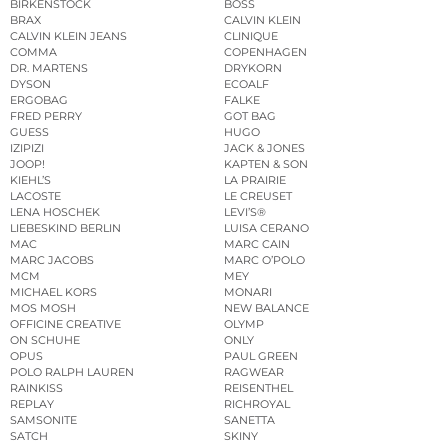
BIRKENSTOCK
BOSS
BRAX
CALVIN KLEIN
CALVIN KLEIN JEANS
CLINIQUE
COMMA
COPENHAGEN
DR. MARTENS
DRYKORN
DYSON
ECOALF
ERGOBAG
FALKE
FRED PERRY
GOT BAG
GUESS
HUGO
IZIPIZI
JACK & JONES
JOOP!
KAPTEN & SON
KIEHL’S
LA PRAIRIE
LACOSTE
LE CREUSET
LENA HOSCHEK
LEVI’S®
LIEBESKIND BERLIN
LUISA CERANO
MAC
MARC CAIN
MARC JACOBS
MARC O’POLO
MCM
MEY
MICHAEL KORS
MONARI
MOS MOSH
NEW BALANCE
OFFICINE CREATIVE
OLYMP
ON SCHUHE
ONLY
OPUS
PAUL GREEN
POLO RALPH LAUREN
RAGWEAR
RAINKISS
REISENTHEL
REPLAY
RICHROYAL
SAMSONITE
SANETTA
SATCH
SKINY