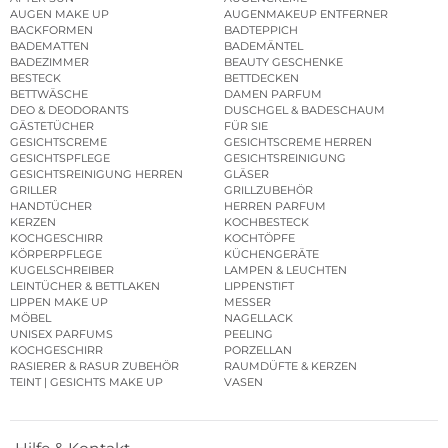
AUGEN MAKE UP
AUGENMAKEUP ENTFERNER
BACKFORMEN
BADTEPPICH
BADEMATTEN
BADEMÄNTEL
BADEZIMMER
BEAUTY GESCHENKE
BESTECK
BETTDECKEN
BETTWÄSCHE
DAMEN PARFUM
DEO & DEODORANTS
DUSCHGEL & BADESCHAUM
GÄSTETÜCHER
FÜR SIE
GESICHTSCREME
GESICHTSCREME HERREN
GESICHTSPFLEGE
GESICHTSREINIGUNG
GESICHTSREINIGUNG HERREN
GLÄSER
GRILLER
GRILLZUBEHÖR
HANDTÜCHER
HERREN PARFUM
KERZEN
KOCHBESTECK
KOCHGESCHIRR
KOCHTÖPFE
KÖRPERPFLEGE
KÜCHENGERÄTE
KUGELSCHREIBER
LAMPEN & LEUCHTEN
LEINTÜCHER & BETTLAKEN
LIPPENSTIFT
LIPPEN MAKE UP
MESSER
MÖBEL
NAGELLACK
UNISEX PARFUMS
PEELING
KOCHGESCHIRR
PORZELLAN
RASIERER & RASUR ZUBEHÖR
RAUMDÜFTE & KERZEN
TEINT | GESICHTS MAKE UP
VASEN