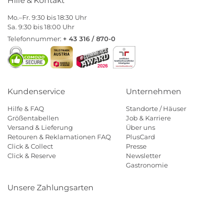
Hilfe & Kontakt
Mo.–Fr. 9:30 bis 18:30 Uhr
Sa. 9:30 bis 18:00 Uhr
Telefonnummer:
+ 43 316 / 870-0
Kundenservice
Unternehmen
Hilfe & FAQ
Standorte / Häuser
Größentabellen
Job & Karriere
Versand & Lieferung
Über uns
Retouren & Reklamationen FAQ
PlusCard
Click & Collect
Presse
Click & Reserve
Newsletter
Gastronomie
Unsere Zahlungsarten
Klarna
Paypal
Mastercard
Visa
Diners
Eps
Shop