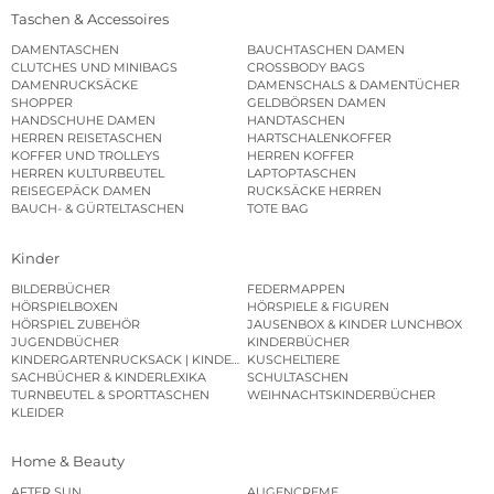
Taschen & Accessoires
DAMENTASCHEN
BAUCHTASCHEN DAMEN
CLUTCHES UND MINIBAGS
CROSSBODY BAGS
DAMENRUCKSÄCKE
DAMENSCHALS & DAMENTÜCHER
SHOPPER
GELDBÖRSEN DAMEN
HANDSCHUHE DAMEN
HANDTASCHEN
HERREN REISETASCHEN
HARTSCHALENKOFFER
KOFFER UND TROLLEYS
HERREN KOFFER
HERREN KULTURBEUTEL
LAPTOPTASCHEN
REISEGEPÄCK DAMEN
RUCKSÄCKE HERREN
BAUCH- & GÜRTELTASCHEN
TOTE BAG
Kinder
BILDERBÜCHER
FEDERMAPPEN
HÖRSPIELBOXEN
HÖRSPIELE & FIGUREN
HÖRSPIEL ZUBEHÖR
JAUSENBOX & KINDER LUNCHBOX
JUGENDBÜCHER
KINDERBÜCHER
KINDERGARTENRUCKSACK | KINDERGARTENBEUTEL
KUSCHELTIERE
SACHBÜCHER & KINDERLEXIKA
SCHULTASCHEN
TURNBEUTEL & SPORTTASCHEN
WEIHNACHTSKINDERBÜCHER
KLEIDER
Home & Beauty
AFTER SUN
AUGENCREME