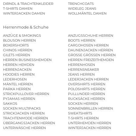
DIRNDL & TRACHTENKLEIDER
TRENCHCOATS
T-SHIRTS DAMEN
WIDELEG JEANS
WINTERJACKEN DAMEN
WOLLMÄNTEL DAMEN
Herrenmode & Schuhe
ANZÜGE & SMOKINGS
ANZUGSSCHUHE HERREN
BLOUSON HERREN
BOOTS HERREN
BOXERSHORTS
CARGOHOSEN HERREN
CHINOS HERREN
DAUNENJACKEN HERREN
GILETS HERREN
GROSSE GRÖSSEN HERREN
HERREN BUSINESSHEMDEN
HERREN FREIZEITHEMDEN
HERREN HEMDEN
HERRENHOSEN
HERRENJACKEN
HERRENSNEAKER
HOODIES HERREN
JEANS HERREN
LEDERHOSEN
LEDERJACKEN HERREN
MÄNTEL HERREN
OVERSHIRTS HERREN
PARKA HERREN
POLOSHIRTS HERREN
STRICKPULLOVER HERREN
PULLUNDER HERREN
PYJAMAS HERREN
RUCKSÄCKE HERREN
SAKKOS
SOCKEN HERREN
SOCKEN MULTIPACKS
SONNENBRILLEN HERREN
STRICKJACKEN HERREN
SWEATSHIRTS
TRACHTENMODE HERREN
T-SHIRTS HERREN
ÜBERGANGSJACKEN HERREN
UNTERHEMDEN HERREN
UNTERWÄSCHE HERREN
WINTERJACKEN HERREN