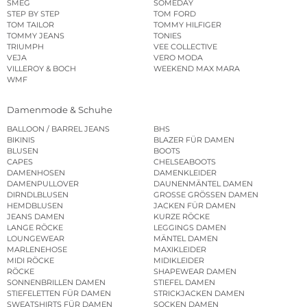
SMEG
SOMEDAY
STEP BY STEP
TOM FORD
TOM TAILOR
TOMMY HILFIGER
TOMMY JEANS
TONIES
TRIUMPH
VEE COLLECTIVE
VEJA
VERO MODA
VILLEROY & BOCH
WEEKEND MAX MARA
WMF
Damenmode & Schuhe
BALLOON / BARREL JEANS
BHS
BIKINIS
BLAZER FÜR DAMEN
BLUSEN
BOOTS
CAPES
CHELSEABOOTS
DAMENHOSEN
DAMENKLEIDER
DAMENPULLOVER
DAUNENMÄNTEL DAMEN
DIRNDLBLUSEN
GROSSE GRÖSSEN DAMEN
HEMDBLUSEN
JACKEN FÜR DAMEN
JEANS DAMEN
KURZE RÖCKE
LANGE RÖCKE
LEGGINGS DAMEN
LOUNGEWEAR
MÄNTEL DAMEN
MARLENEHOSE
MAXIKLEIDER
MIDI RÖCKE
MIDIKLEIDER
RÖCKE
SHAPEWEAR DAMEN
SONNENBRILLEN DAMEN
STIEFEL DAMEN
STIEFELETTEN FÜR DAMEN
STRICKJACKEN DAMEN
SWEATSHIRTS FÜR DAMEN
SOCKEN DAMEN