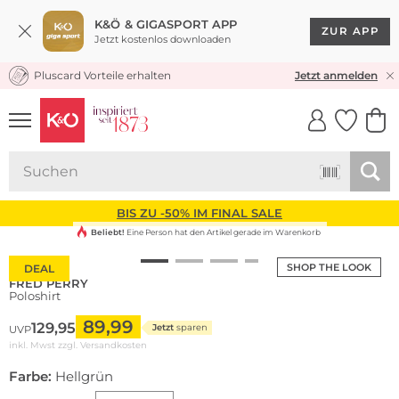
K&Ö & GIGASPORT APP
ZUR APP
Jetzt kostenlos downloaden
Pluscard Vorteile erhalten
KOSTENLOSER VERSAND* & RÜCKVERSAND
Jetzt anmelden
UNSERE APP
CLICK &
CLICK &
COLLECT
RESERVE
BIS ZU -50% IM FINAL SALE
Beliebt!
Eine Person hat den Artikel gerade im Warenkorb
SHOP THE LOOK
DEAL
FRED PERRY
Poloshirt
89,99
129,95
Jetzt
sparen
UVP
inkl. Mwst zzgl.
Versandkosten
Farbe:
Hellgrün