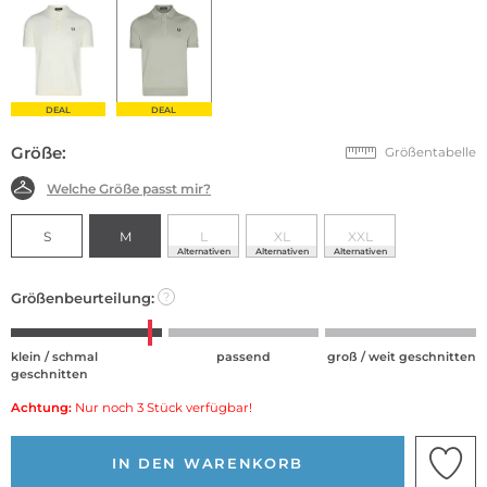
DEAL
DEAL
Größe:
Größentabelle
Welche Größe passt mir?
S
M
L
XL
XXL
Alternativen
Alternativen
Alternativen
Größenbeurteilung:
?
klein / schmal
passend
groß / weit geschnitten
geschnitten
Achtung:
Nur noch 3 Stück verfügbar!
IN DEN WARENKORB