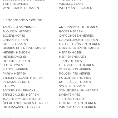
T-SHIRTS DAMEN
WIDELEG JEANS
WINTERJACKEN DAMEN
WOLLMÄNTEL DAMEN
Herrenmode & Schuhe
ANZÜGE & SMOKINGS
ANZUGSSCHUHE HERREN
BLOUSON HERREN
BOOTS HERREN
BOXERSHORTS
CARGOHOSEN HERREN
CHINOS HERREN
DAUNENJACKEN HERREN
GILETS HERREN
GROSSE GRÖSSEN HERREN
HERREN BUSINESSHEMDEN
HERREN FREIZEITHEMDEN
HERREN HEMDEN
HERRENHOSEN
HERRENJACKEN
HERRENSNEAKER
HOODIES HERREN
JEANS HERREN
LEDERHOSEN
LEDERJACKEN HERREN
MÄNTEL HERREN
OVERSHIRTS HERREN
PARKA HERREN
POLOSHIRTS HERREN
STRICKPULLOVER HERREN
PULLUNDER HERREN
PYJAMAS HERREN
RUCKSÄCKE HERREN
SAKKOS
SOCKEN HERREN
SOCKEN MULTIPACKS
SONNENBRILLEN HERREN
STRICKJACKEN HERREN
SWEATSHIRTS
TRACHTENMODE HERREN
T-SHIRTS HERREN
ÜBERGANGSJACKEN HERREN
UNTERHEMDEN HERREN
UNTERWÄSCHE HERREN
WINTERJACKEN HERREN