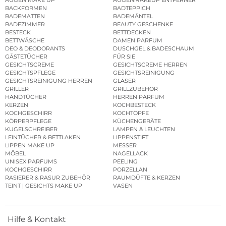
AUGEN MAKE UP
AUGENMAKEUP ENTFERNER
BACKFORMEN
BADTEPPICH
BADEMATTEN
BADEMÄNTEL
BADEZIMMER
BEAUTY GESCHENKE
BESTECK
BETTDECKEN
BETTWÄSCHE
DAMEN PARFUM
DEO & DEODORANTS
DUSCHGEL & BADESCHAUM
GÄSTETÜCHER
FÜR SIE
GESICHTSCREME
GESICHTSCREME HERREN
GESICHTSPFLEGE
GESICHTSREINIGUNG
GESICHTSREINIGUNG HERREN
GLÄSER
GRILLER
GRILLZUBEHÖR
HANDTÜCHER
HERREN PARFUM
KERZEN
KOCHBESTECK
KOCHGESCHIRR
KOCHTÖPFE
KÖRPERPFLEGE
KÜCHENGERÄTE
KUGELSCHREIBER
LAMPEN & LEUCHTEN
LEINTÜCHER & BETTLAKEN
LIPPENSTIFT
LIPPEN MAKE UP
MESSER
MÖBEL
NAGELLACK
UNISEX PARFUMS
PEELING
KOCHGESCHIRR
PORZELLAN
RASIERER & RASUR ZUBEHÖR
RAUMDÜFTE & KERZEN
TEINT | GESICHTS MAKE UP
VASEN
Hilfe & Kontakt