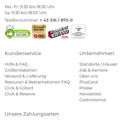
Mo.–Fr. 9:30 bis 18:30 Uhr
Sa. 9:30 bis 18:00 Uhr
Telefonnummer:
+ 43 316 / 870-0
Kundenservice
Unternehmen
Hilfe & FAQ
Standorte / Häuser
Größentabellen
Job & Karriere
Versand & Lieferung
Über uns
Retouren & Reklamationen FAQ
PlusCard
Click & Collect
Presse
Click & Reserve
Newsletter
Gastronomie
Unsere Zahlungsarten
Klarna
Paypal
Mastercard
Visa
Diners
Eps
Shop
Applepay
Amazon