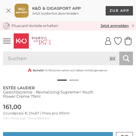
K&Ö & GIGASPORT APP
ZUR APP
Jetzt kostenlos downloaden
Pluscard Vorteile erhalten
KOSTENLOSER VERSAND* & RÜCKVERSAND
Jetzt anmelden
UNSERE APP
CLICK &
CLICK &
COLLECT
RESERVE
Beliebt!
14 Personen sehen sich diesen Artikel gerade an
ESTÉE LAUDER
Gesichtscreme - Revitalizing Supreme+ Youth
Power Creme 75ml
161,00
Grundpreis: € 214,67 / Preis pro 100ml
inkl. Mwst zzgl.
Versandkosten