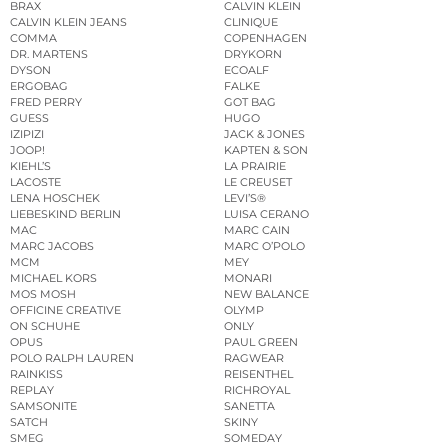
BRAX
CALVIN KLEIN
CALVIN KLEIN JEANS
CLINIQUE
COMMA
COPENHAGEN
DR. MARTENS
DRYKORN
DYSON
ECOALF
ERGOBAG
FALKE
FRED PERRY
GOT BAG
GUESS
HUGO
IZIPIZI
JACK & JONES
JOOP!
KAPTEN & SON
KIEHL’S
LA PRAIRIE
LACOSTE
LE CREUSET
LENA HOSCHEK
LEVI’S®
LIEBESKIND BERLIN
LUISA CERANO
MAC
MARC CAIN
MARC JACOBS
MARC O’POLO
MCM
MEY
MICHAEL KORS
MONARI
MOS MOSH
NEW BALANCE
OFFICINE CREATIVE
OLYMP
ON SCHUHE
ONLY
OPUS
PAUL GREEN
POLO RALPH LAUREN
RAGWEAR
RAINKISS
REISENTHEL
REPLAY
RICHROYAL
SAMSONITE
SANETTA
SATCH
SKINY
SMEG
SOMEDAY