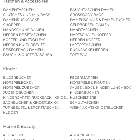
Taschen & Accessoires
DAMENTASCHEN
BAUCHTASCHEN DAMEN
CLUTCHES UND MINIBAGS
CROSSBODY BAGS
DAMENRUCKSÄCKE
DAMENSCHALS & DAMENTÜCHER
SHOPPER
GELDBÖRSEN DAMEN
HANDSCHUHE DAMEN
HANDTASCHEN
HERREN REISETASCHEN
HARTSCHALENKOFFER
KOFFER UND TROLLEYS
HERREN KOFFER
HERREN KULTURBEUTEL
LAPTOPTASCHEN
REISEGEPÄCK DAMEN
RUCKSÄCKE HERREN
BAUCH- & GÜRTELTASCHEN
TOTE BAG
Kinder
BILDERBÜCHER
FEDERMAPPEN
HÖRSPIELBOXEN
HÖRSPIELE & FIGUREN
HÖRSPIEL ZUBEHÖR
JAUSENBOX & KINDER LUNCHBOX
JUGENDBÜCHER
KINDERBÜCHER
KINDERGARTENRUCKSACK | KINDERGARTENBEUTEL
KUSCHELTIERE
SACHBÜCHER & KINDERLEXIKA
SCHULTASCHEN
TURNBEUTEL & SPORTTASCHEN
WEIHNACHTSKINDERBÜCHER
KLEIDER
Home & Beauty
AFTER SUN
AUGENCREME