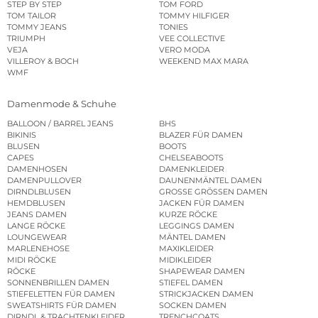
STEP BY STEP
TOM FORD
TOM TAILOR
TOMMY HILFIGER
TOMMY JEANS
TONIES
TRIUMPH
VEE COLLECTIVE
VEJA
VERO MODA
VILLEROY & BOCH
WEEKEND MAX MARA
WMF
Damenmode & Schuhe
BALLOON / BARREL JEANS
BHS
BIKINIS
BLAZER FÜR DAMEN
BLUSEN
BOOTS
CAPES
CHELSEABOOTS
DAMENHOSEN
DAMENKLEIDER
DAMENPULLOVER
DAUNENMÄNTEL DAMEN
DIRNDLBLUSEN
GROSSE GRÖSSEN DAMEN
HEMDBLUSEN
JACKEN FÜR DAMEN
JEANS DAMEN
KURZE RÖCKE
LANGE RÖCKE
LEGGINGS DAMEN
LOUNGEWEAR
MÄNTEL DAMEN
MARLENEHOSE
MAXIKLEIDER
MIDI RÖCKE
MIDIKLEIDER
RÖCKE
SHAPEWEAR DAMEN
SONNENBRILLEN DAMEN
STIEFEL DAMEN
STIEFELETTEN FÜR DAMEN
STRICKJACKEN DAMEN
SWEATSHIRTS FÜR DAMEN
SOCKEN DAMEN
DIRNDL & TRACHTENKLEIDER
TRENCHCOATS