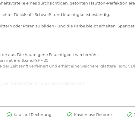
heitsvorteile eines durchsichtigen, getönten Hautton-Perfektioniere
 leichter Deckkraft. Schweiß- und feuchtigkeitsbeständig.
nittern oder Poren zu bilden - und die Farbe bleibt erhalten. Spendet
tter aus. Die hauteigene Feuchtigkeit wird erhöht.
n mit Breitband-SPF 20.
er Zeit sanft verfeinert und erhält eine weichere, glattere Textur. 
tigen Nährstoffen für die Haut angereichert.
nthält Wiesenschaumkraut-, Calendula- und Hagebuttenöl.
 für ein angenehmes, schnell einziehendes Finish, das leicht und st
 mineralischen Quellen ohne Erdöl und/oder Wasser.
Kauf auf Rechnung
Kostenlose Retoure
en nicht (nicht aknegen)
dem Alkohol