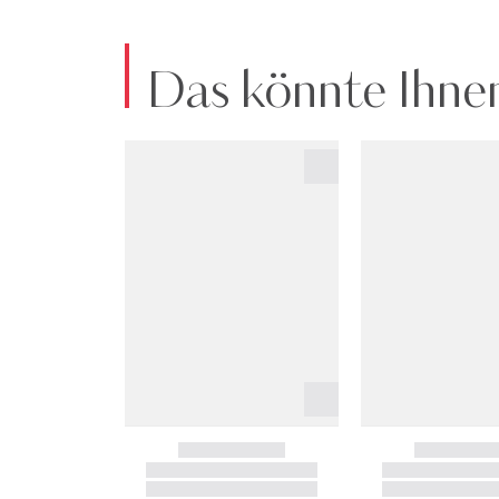
Tragen Sie die Hauttönung mit SPF-Foundation auf d
kommen.
Um Ihren Farbton auszuwählen, wählen Sie den Intens
Das könnte Ihnen
Art.Nr:2900278364423