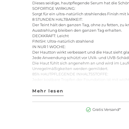
Dieses seidige, hautpflegende Serum hat die Schön
SOFORTIGE WIRKUNG:
Sorgt für ein ultra-natürlich strahlendes Finish mit
8 STUNDEN HALTBARKEIT:
Der Teint hält den ganzen Tag, ohne zu fetten, zu k
Ausstrahlung bleiben den ganzen Tag erhalten.
DECKKRAFT: Leicht
FINISH: Ultra-natürlich strahlend
IN NUR 1 WOCHE:
Der Hautton wirkt verbessert und die Haut sieht gla
Jede Anwendung schützt vor UVA- und UVB-Schäde
Die Haut fühlt sich angenehm an und wird im Laufe d
Unregelmäßigkeiten werden gemildert.
85% HAUTPFLEGENDE INHALTSSTOFFE:
Jeder kostbare Tropfen der Foundation ist mit wich
- Botanische Öl-Infusion, die nährt und stärkt. E
- Weiche Tonerde-Kokons umgeben die Öle und sorgen
Mehr lesen
Mehr lesen
*Gemäß ISO-Norm 16128. Aus pflanzlichen Quellen,
- Dermatologisch getestet
- Augenärztlich getestet
Gratis Versand*
- Verursacht keine Ausbrüche und verstopft die Por
- Frei von synthetischen Duftstoffen
- Frei von Silikonen, Sulfaten, Mineralöl, trocknen
Anwendung: Vor Gebrauch gut schütteln.