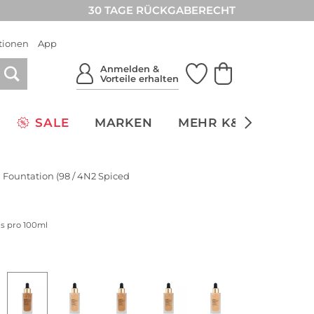
30 TAGE RÜCKGABERECHT
tionen
App
Anmelden &
Vorteile erhalten
SALE
MARKEN
MEHR K&Ö
NACH
m Fountation (98 / 4N2 Spiced
is pro 100ml