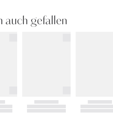
ie Haut auf. Beginnen Sie in der Mitte des Gesichts und streichen S
itätsgrad Ihrer Haut (von ultraleicht bis sehr tief) und den Unterto
 auch gefallen