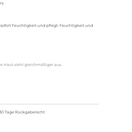
rs.
 sofort Feuchtigkeit und pflegt. Feuchtigkeit und
Die Haut sieht gleichmäßiger aus.
rahlend ist und nicht fettet.
30 Tage Rückgaberecht