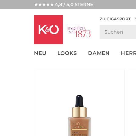
★★★★★ 4,8 / 5,0 STERNE
ZU GIGASPORT
FASHION-
UNSERE APP
CLICK &
CLICK &
TRENDS
COLLECT
RESERVE
NEU
LOOKS
DAMEN
HER