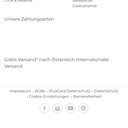
Click & Reserve
Newsletter
Gastronomie
Unsere Zahlungsarten
Klarna
Paypal
Mastercard
Visa
Diners
Eps
Shop
Applepay
Amazon
Gratis Versand* nach Österreich Internationaler
Versand
Impressum
AGBs
PlusCard Datenschutz
Datenschutz
Cookie Einstellungen
Barrierefreiheit