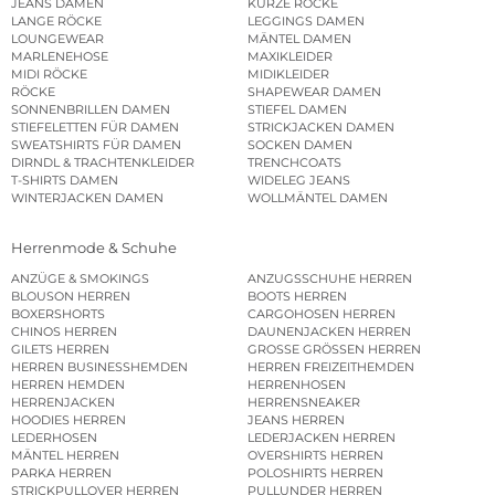
JEANS DAMEN
KURZE RÖCKE
LANGE RÖCKE
LEGGINGS DAMEN
LOUNGEWEAR
MÄNTEL DAMEN
MARLENEHOSE
MAXIKLEIDER
MIDI RÖCKE
MIDIKLEIDER
RÖCKE
SHAPEWEAR DAMEN
SONNENBRILLEN DAMEN
STIEFEL DAMEN
STIEFELETTEN FÜR DAMEN
STRICKJACKEN DAMEN
SWEATSHIRTS FÜR DAMEN
SOCKEN DAMEN
DIRNDL & TRACHTENKLEIDER
TRENCHCOATS
T-SHIRTS DAMEN
WIDELEG JEANS
WINTERJACKEN DAMEN
WOLLMÄNTEL DAMEN
Herrenmode & Schuhe
ANZÜGE & SMOKINGS
ANZUGSSCHUHE HERREN
BLOUSON HERREN
BOOTS HERREN
BOXERSHORTS
CARGOHOSEN HERREN
CHINOS HERREN
DAUNENJACKEN HERREN
GILETS HERREN
GROSSE GRÖSSEN HERREN
HERREN BUSINESSHEMDEN
HERREN FREIZEITHEMDEN
HERREN HEMDEN
HERRENHOSEN
HERRENJACKEN
HERRENSNEAKER
HOODIES HERREN
JEANS HERREN
LEDERHOSEN
LEDERJACKEN HERREN
MÄNTEL HERREN
OVERSHIRTS HERREN
PARKA HERREN
POLOSHIRTS HERREN
STRICKPULLOVER HERREN
PULLUNDER HERREN