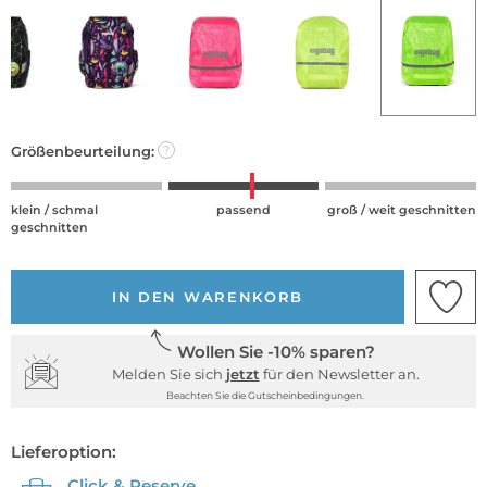
Größenbeurteilung:
?
klein / schmal
passend
groß / weit geschnitten
geschnitten
IN DEN WARENKORB
Wollen Sie -10% sparen?
Melden Sie sich
jetzt
für den Newsletter an.
Beachten Sie die Gutscheinbedingungen.
Lieferoption:
Click & Reserve