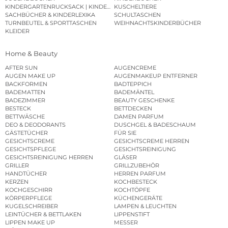
KINDERGARTENRUCKSACK | KINDERGARTENBEUTEL
KUSCHELTIERE
SACHBÜCHER & KINDERLEXIKA
SCHULTASCHEN
TURNBEUTEL & SPORTTASCHEN
WEIHNACHTSKINDERBÜCHER
KLEIDER
Home & Beauty
AFTER SUN
AUGENCREME
AUGEN MAKE UP
AUGENMAKEUP ENTFERNER
BACKFORMEN
BADTEPPICH
BADEMATTEN
BADEMÄNTEL
BADEZIMMER
BEAUTY GESCHENKE
BESTECK
BETTDECKEN
BETTWÄSCHE
DAMEN PARFUM
DEO & DEODORANTS
DUSCHGEL & BADESCHAUM
GÄSTETÜCHER
FÜR SIE
GESICHTSCREME
GESICHTSCREME HERREN
GESICHTSPFLEGE
GESICHTSREINIGUNG
GESICHTSREINIGUNG HERREN
GLÄSER
GRILLER
GRILLZUBEHÖR
HANDTÜCHER
HERREN PARFUM
KERZEN
KOCHBESTECK
KOCHGESCHIRR
KOCHTÖPFE
KÖRPERPFLEGE
KÜCHENGERÄTE
KUGELSCHREIBER
LAMPEN & LEUCHTEN
LEINTÜCHER & BETTLAKEN
LIPPENSTIFT
LIPPEN MAKE UP
MESSER