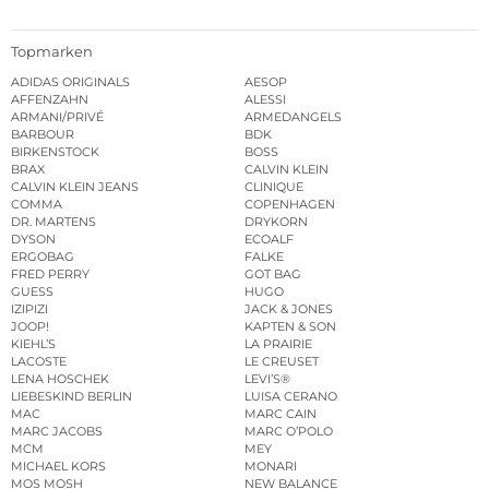
Topmarken
ADIDAS ORIGINALS
AESOP
AFFENZAHN
ALESSI
ARMANI/PRIVÉ
ARMEDANGELS
BARBOUR
BDK
BIRKENSTOCK
BOSS
BRAX
CALVIN KLEIN
CALVIN KLEIN JEANS
CLINIQUE
COMMA
COPENHAGEN
DR. MARTENS
DRYKORN
DYSON
ECOALF
ERGOBAG
FALKE
FRED PERRY
GOT BAG
GUESS
HUGO
IZIPIZI
JACK & JONES
JOOP!
KAPTEN & SON
KIEHL’S
LA PRAIRIE
LACOSTE
LE CREUSET
LENA HOSCHEK
LEVI’S®
LIEBESKIND BERLIN
LUISA CERANO
MAC
MARC CAIN
MARC JACOBS
MARC O’POLO
MCM
MEY
MICHAEL KORS
MONARI
MOS MOSH
NEW BALANCE