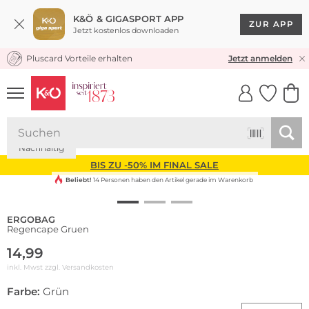
K&Ö & GIGASPORT APP
ZUR APP
Jetzt kostenlos downloaden
Pluscard Vorteile erhalten
KOSTENLOSER VERSAND* & RÜCKVERSAND
Jetzt anmelden
UNSERE APP
CLICK &
CLICK &
COLLECT
RESERVE
Nachhaltig
BIS ZU -50% IM FINAL SALE
Beliebt!
14 Personen haben den Artikel gerade im Warenkorb
ERGOBAG
Regencape Gruen
14,99
inkl. Mwst zzgl.
Versandkosten
Farbe:
Grün