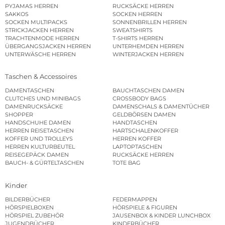
PYJAMAS HERREN
RUCKSÄCKE HERREN
SAKKOS
SOCKEN HERREN
SOCKEN MULTIPACKS
SONNENBRILLEN HERREN
STRICKJACKEN HERREN
SWEATSHIRTS
TRACHTENMODE HERREN
T-SHIRTS HERREN
ÜBERGANGSJACKEN HERREN
UNTERHEMDEN HERREN
UNTERWÄSCHE HERREN
WINTERJACKEN HERREN
Taschen & Accessoires
DAMENTASCHEN
BAUCHTASCHEN DAMEN
CLUTCHES UND MINIBAGS
CROSSBODY BAGS
DAMENRUCKSÄCKE
DAMENSCHALS & DAMENTÜCHER
SHOPPER
GELDBÖRSEN DAMEN
HANDSCHUHE DAMEN
HANDTASCHEN
HERREN REISETASCHEN
HARTSCHALENKOFFER
KOFFER UND TROLLEYS
HERREN KOFFER
HERREN KULTURBEUTEL
LAPTOPTASCHEN
REISEGEPÄCK DAMEN
RUCKSÄCKE HERREN
BAUCH- & GÜRTELTASCHEN
TOTE BAG
Kinder
BILDERBÜCHER
FEDERMAPPEN
HÖRSPIELBOXEN
HÖRSPIELE & FIGUREN
HÖRSPIEL ZUBEHÖR
JAUSENBOX & KINDER LUNCHBOX
JUGENDBÜCHER
KINDERBÜCHER