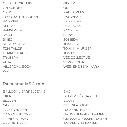
OFFICINE CREATIVE
OLYMP
ON SCHUHE
ONLY
OPUS
PAUL GREEN
POLO RALPH LAUREN
RAGWEAR
RAINKISS
REISENTHEL
REPLAY
RICHROYAL
SAMSONITE
SANETTA
SATCH
SKINY
SMEG
SOMEDAY
STEP BY STEP
TOM FORD
TOM TAILOR
TOMMY HILFIGER
TOMMY JEANS
TONIES
TRIUMPH
VEE COLLECTIVE
VEJA
VERO MODA
VILLEROY & BOCH
WEEKEND MAX MARA
WMF
Damenmode & Schuhe
BALLOON / BARREL JEANS
BHS
BIKINIS
BLAZER FÜR DAMEN
BLUSEN
BOOTS
CAPES
CHELSEABOOTS
DAMENHOSEN
DAMENKLEIDER
DAMENPULLOVER
DAUNENMÄNTEL DAMEN
DIRNDLBLUSEN
GROSSE GRÖSSEN DAMEN
HEMDBLUSEN
JACKEN FÜR DAMEN