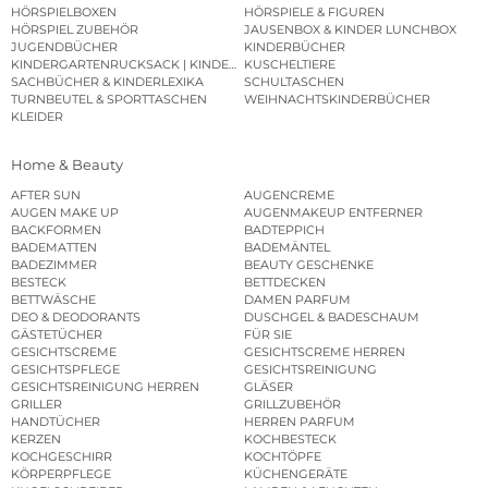
HÖRSPIELBOXEN
HÖRSPIELE & FIGUREN
HÖRSPIEL ZUBEHÖR
JAUSENBOX & KINDER LUNCHBOX
JUGENDBÜCHER
KINDERBÜCHER
KINDERGARTENRUCKSACK | KINDERGARTENBEUTEL
KUSCHELTIERE
SACHBÜCHER & KINDERLEXIKA
SCHULTASCHEN
TURNBEUTEL & SPORTTASCHEN
WEIHNACHTSKINDERBÜCHER
KLEIDER
Home & Beauty
AFTER SUN
AUGENCREME
AUGEN MAKE UP
AUGENMAKEUP ENTFERNER
BACKFORMEN
BADTEPPICH
BADEMATTEN
BADEMÄNTEL
BADEZIMMER
BEAUTY GESCHENKE
BESTECK
BETTDECKEN
BETTWÄSCHE
DAMEN PARFUM
DEO & DEODORANTS
DUSCHGEL & BADESCHAUM
GÄSTETÜCHER
FÜR SIE
GESICHTSCREME
GESICHTSCREME HERREN
GESICHTSPFLEGE
GESICHTSREINIGUNG
GESICHTSREINIGUNG HERREN
GLÄSER
GRILLER
GRILLZUBEHÖR
HANDTÜCHER
HERREN PARFUM
KERZEN
KOCHBESTECK
KOCHGESCHIRR
KOCHTÖPFE
KÖRPERPFLEGE
KÜCHENGERÄTE