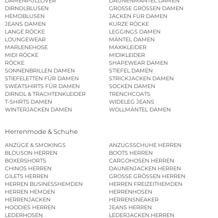
DAMENPULLOVER
DAUNENMÄNTEL DAMEN
DIRNDLBLUSEN
GROSSE GRÖSSEN DAMEN
HEMDBLUSEN
JACKEN FÜR DAMEN
JEANS DAMEN
KURZE RÖCKE
LANGE RÖCKE
LEGGINGS DAMEN
LOUNGEWEAR
MÄNTEL DAMEN
MARLENEHOSE
MAXIKLEIDER
MIDI RÖCKE
MIDIKLEIDER
RÖCKE
SHAPEWEAR DAMEN
SONNENBRILLEN DAMEN
STIEFEL DAMEN
STIEFELETTEN FÜR DAMEN
STRICKJACKEN DAMEN
SWEATSHIRTS FÜR DAMEN
SOCKEN DAMEN
DIRNDL & TRACHTENKLEIDER
TRENCHCOATS
T-SHIRTS DAMEN
WIDELEG JEANS
WINTERJACKEN DAMEN
WOLLMÄNTEL DAMEN
Herrenmode & Schuhe
ANZÜGE & SMOKINGS
ANZUGSSCHUHE HERREN
BLOUSON HERREN
BOOTS HERREN
BOXERSHORTS
CARGOHOSEN HERREN
CHINOS HERREN
DAUNENJACKEN HERREN
GILETS HERREN
GROSSE GRÖSSEN HERREN
HERREN BUSINESSHEMDEN
HERREN FREIZEITHEMDEN
HERREN HEMDEN
HERRENHOSEN
HERRENJACKEN
HERRENSNEAKER
HOODIES HERREN
JEANS HERREN
LEDERHOSEN
LEDERJACKEN HERREN