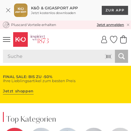
K&Ö & GIGASPORT APP
ZUR APP
Jetzt kostenlos downloaden
Pluscard Vorteile erhalten
KOSTENLOSER VERSAND* & RÜCKVERSAND
Jetzt anmelden
UNSERE APP
CLICK &
CLICK &
COLLECT
RESERVE
FINAL SALE: BIS ZU -50%
Ihre Lieblingsartikel zum besten Preis
Jetzt shoppen
Top Kategorien