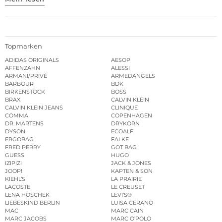
Topmarken
ADIDAS ORIGINALS
AESOP
AFFENZAHN
ALESSI
ARMANI/PRIVÉ
ARMEDANGELS
BARBOUR
BDK
BIRKENSTOCK
BOSS
BRAX
CALVIN KLEIN
CALVIN KLEIN JEANS
CLINIQUE
COMMA
COPENHAGEN
DR. MARTENS
DRYKORN
DYSON
ECOALF
ERGOBAG
FALKE
FRED PERRY
GOT BAG
GUESS
HUGO
IZIPIZI
JACK & JONES
JOOP!
KAPTEN & SON
KIEHL’S
LA PRAIRIE
LACOSTE
LE CREUSET
LENA HOSCHEK
LEVI’S®
LIEBESKIND BERLIN
LUISA CERANO
MAC
MARC CAIN
MARC JACOBS
MARC O’POLO