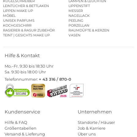
KUGELSCHREIBER
LAMPEN & LEUCHTEN
LEINTÜCHER & BETTLAKEN
LIPPENSTIFT
LIPPEN MAKE UP
MESSER
MÖBEL
NAGELLACK
UNISEX PARFUMS
PEELING
KOCHGESCHIRR
PORZELLAN
RASIERER & RASUR ZUBEHÖR
RAUMDÜFTE & KERZEN
TEINT | GESICHTS MAKE UP
VASEN
Hilfe & Kontakt
Mo.–Fr. 9:30 bis 18:30 Uhr
Sa. 9:30 bis 18:00 Uhr
Telefonnummer:
+ 43 316 / 870-0
Kundenservice
Unternehmen
Hilfe & FAQ
Standorte / Häuser
Größentabellen
Job & Karriere
Versand & Lieferung
Über uns