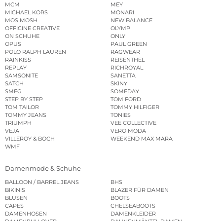
MCM
MEY
MICHAEL KORS
MONARI
MOS MOSH
NEW BALANCE
OFFICINE CREATIVE
OLYMP
ON SCHUHE
ONLY
OPUS
PAUL GREEN
POLO RALPH LAUREN
RAGWEAR
RAINKISS
REISENTHEL
REPLAY
RICHROYAL
SAMSONITE
SANETTA
SATCH
SKINY
SMEG
SOMEDAY
STEP BY STEP
TOM FORD
TOM TAILOR
TOMMY HILFIGER
TOMMY JEANS
TONIES
TRIUMPH
VEE COLLECTIVE
VEJA
VERO MODA
VILLEROY & BOCH
WEEKEND MAX MARA
WMF
Damenmode & Schuhe
BALLOON / BARREL JEANS
BHS
BIKINIS
BLAZER FÜR DAMEN
BLUSEN
BOOTS
CAPES
CHELSEABOOTS
DAMENHOSEN
DAMENKLEIDER