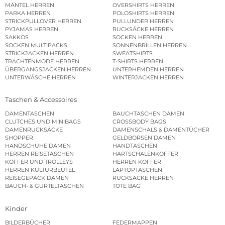
MÄNTEL HERREN
OVERSHIRTS HERREN
PARKA HERREN
POLOSHIRTS HERREN
STRICKPULLOVER HERREN
PULLUNDER HERREN
PYJAMAS HERREN
RUCKSÄCKE HERREN
SAKKOS
SOCKEN HERREN
SOCKEN MULTIPACKS
SONNENBRILLEN HERREN
STRICKJACKEN HERREN
SWEATSHIRTS
TRACHTENMODE HERREN
T-SHIRTS HERREN
ÜBERGANGSJACKEN HERREN
UNTERHEMDEN HERREN
UNTERWÄSCHE HERREN
WINTERJACKEN HERREN
Taschen & Accessoires
DAMENTASCHEN
BAUCHTASCHEN DAMEN
CLUTCHES UND MINIBAGS
CROSSBODY BAGS
DAMENRUCKSÄCKE
DAMENSCHALS & DAMENTÜCHER
SHOPPER
GELDBÖRSEN DAMEN
HANDSCHUHE DAMEN
HANDTASCHEN
HERREN REISETASCHEN
HARTSCHALENKOFFER
KOFFER UND TROLLEYS
HERREN KOFFER
HERREN KULTURBEUTEL
LAPTOPTASCHEN
REISEGEPÄCK DAMEN
RUCKSÄCKE HERREN
BAUCH- & GÜRTELTASCHEN
TOTE BAG
Kinder
BILDERBÜCHER
FEDERMAPPEN