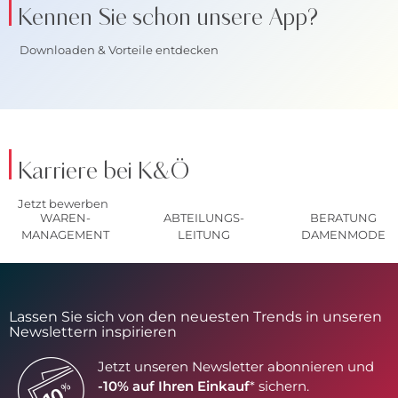
Kennen Sie schon unsere App?
Downloaden & Vorteile entdecken
Karriere bei K&Ö
Jetzt bewerben
WAREN-
ABTEILUNGS-
BERATUNG
MANAGEMENT
LEITUNG
DAMENMODE
Lassen Sie sich von den neuesten Trends in unseren
Newslettern inspirieren
Jetzt unseren Newsletter abonnieren und
-10% auf Ihren Einkauf
* sichern.