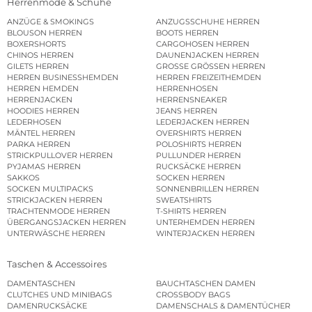
Herrenmode & Schuhe
ANZÜGE & SMOKINGS
ANZUGSSCHUHE HERREN
BLOUSON HERREN
BOOTS HERREN
BOXERSHORTS
CARGOHOSEN HERREN
CHINOS HERREN
DAUNENJACKEN HERREN
GILETS HERREN
GROSSE GRÖSSEN HERREN
HERREN BUSINESSHEMDEN
HERREN FREIZEITHEMDEN
HERREN HEMDEN
HERRENHOSEN
HERRENJACKEN
HERRENSNEAKER
HOODIES HERREN
JEANS HERREN
LEDERHOSEN
LEDERJACKEN HERREN
MÄNTEL HERREN
OVERSHIRTS HERREN
PARKA HERREN
POLOSHIRTS HERREN
STRICKPULLOVER HERREN
PULLUNDER HERREN
PYJAMAS HERREN
RUCKSÄCKE HERREN
SAKKOS
SOCKEN HERREN
SOCKEN MULTIPACKS
SONNENBRILLEN HERREN
STRICKJACKEN HERREN
SWEATSHIRTS
TRACHTENMODE HERREN
T-SHIRTS HERREN
ÜBERGANGSJACKEN HERREN
UNTERHEMDEN HERREN
UNTERWÄSCHE HERREN
WINTERJACKEN HERREN
Taschen & Accessoires
DAMENTASCHEN
BAUCHTASCHEN DAMEN
CLUTCHES UND MINIBAGS
CROSSBODY BAGS
DAMENRUCKSÄCKE
DAMENSCHALS & DAMENTÜCHER