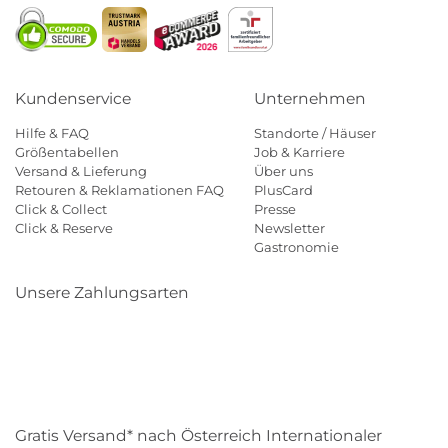
Kundenservice
Unternehmen
Hilfe & FAQ
Standorte / Häuser
Größentabellen
Job & Karriere
Versand & Lieferung
Über uns
Retouren & Reklamationen FAQ
PlusCard
Click & Collect
Presse
Click & Reserve
Newsletter
Gastronomie
Unsere Zahlungsarten
Klarna
Paypal
Mastercard
Visa
Diners
Eps
Shop
Applepay
Amazon
Gratis Versand* nach Österreich Internationaler