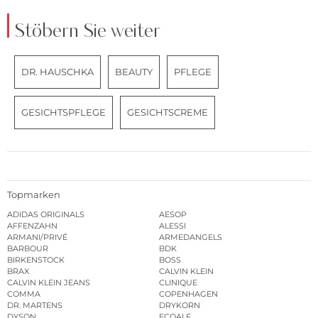
Stöbern Sie weiter
DR. HAUSCHKA
BEAUTY
PFLEGE
GESICHTSPFLEGE
GESICHTSCREME
Topmarken
ADIDAS ORIGINALS
AESOP
AFFENZAHN
ALESSI
ARMANI/PRIVÉ
ARMEDANGELS
BARBOUR
BDK
BIRKENSTOCK
BOSS
BRAX
CALVIN KLEIN
CALVIN KLEIN JEANS
CLINIQUE
COMMA
COPENHAGEN
DR. MARTENS
DRYKORN
DYSON
ECOALF