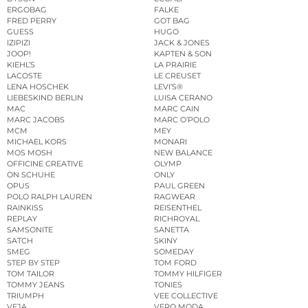
ERGOBAG
FALKE
FRED PERRY
GOT BAG
GUESS
HUGO
IZIPIZI
JACK & JONES
JOOP!
KAPTEN & SON
KIEHL’S
LA PRAIRIE
LACOSTE
LE CREUSET
LENA HOSCHEK
LEVI’S®
LIEBESKIND BERLIN
LUISA CERANO
MAC
MARC CAIN
MARC JACOBS
MARC O’POLO
MCM
MEY
MICHAEL KORS
MONARI
MOS MOSH
NEW BALANCE
OFFICINE CREATIVE
OLYMP
ON SCHUHE
ONLY
OPUS
PAUL GREEN
POLO RALPH LAUREN
RAGWEAR
RAINKISS
REISENTHEL
REPLAY
RICHROYAL
SAMSONITE
SANETTA
SATCH
SKINY
SMEG
SOMEDAY
STEP BY STEP
TOM FORD
TOM TAILOR
TOMMY HILFIGER
TOMMY JEANS
TONIES
TRIUMPH
VEE COLLECTIVE
VEJA
VERO MODA