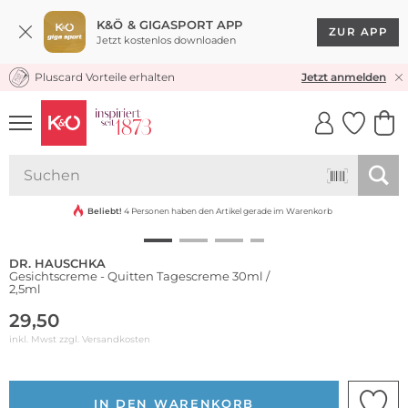
K&Ö & GIGASPORT APP
ZUR APP
Jetzt kostenlos downloaden
Pluscard Vorteile erhalten
KOSTENLOSER VERSAND* & RÜCKVERSAND
Jetzt anmelden
UNSERE APP
CLICK &
CLICK &
COLLECT
RESERVE
Nachhaltig
Beliebt!
4 Personen haben den Artikel gerade im Warenkorb
DR. HAUSCHKA
Gesichtscreme - Quitten Tagescreme 30ml /
2,5ml
29,50
inkl. Mwst zzgl.
Versandkosten
IN DEN WARENKORB