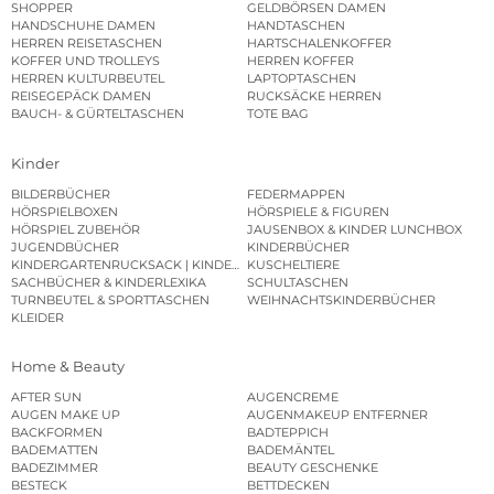
SHOPPER
GELDBÖRSEN DAMEN
HANDSCHUHE DAMEN
HANDTASCHEN
HERREN REISETASCHEN
HARTSCHALENKOFFER
KOFFER UND TROLLEYS
HERREN KOFFER
HERREN KULTURBEUTEL
LAPTOPTASCHEN
REISEGEPÄCK DAMEN
RUCKSÄCKE HERREN
BAUCH- & GÜRTELTASCHEN
TOTE BAG
Kinder
BILDERBÜCHER
FEDERMAPPEN
HÖRSPIELBOXEN
HÖRSPIELE & FIGUREN
HÖRSPIEL ZUBEHÖR
JAUSENBOX & KINDER LUNCHBOX
JUGENDBÜCHER
KINDERBÜCHER
KINDERGARTENRUCKSACK | KINDERGARTENBEUTEL
KUSCHELTIERE
SACHBÜCHER & KINDERLEXIKA
SCHULTASCHEN
TURNBEUTEL & SPORTTASCHEN
WEIHNACHTSKINDERBÜCHER
KLEIDER
Home & Beauty
AFTER SUN
AUGENCREME
AUGEN MAKE UP
AUGENMAKEUP ENTFERNER
BACKFORMEN
BADTEPPICH
BADEMATTEN
BADEMÄNTEL
BADEZIMMER
BEAUTY GESCHENKE
BESTECK
BETTDECKEN