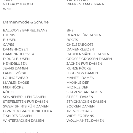
VILLEROY & BOCH
WEEKEND MAX MARA
WMF
Damenmode & Schuhe
BALLOON / BARREL JEANS
BHS
BIKINIS
BLAZER FÜR DAMEN
BLUSEN
BOOTS
CAPES
CHELSEABOOTS
DAMENHOSEN
DAMENKLEIDER
DAMENPULLOVER
DAUNENMÄNTEL DAMEN
DIRNDLBLUSEN
GROSSE GRÖSSEN DAMEN
HEMDBLUSEN
JACKEN FÜR DAMEN
JEANS DAMEN
KURZE RÖCKE
LANGE RÖCKE
LEGGINGS DAMEN
LOUNGEWEAR
MÄNTEL DAMEN
MARLENEHOSE
MAXIKLEIDER
MIDI RÖCKE
MIDIKLEIDER
RÖCKE
SHAPEWEAR DAMEN
SONNENBRILLEN DAMEN
STIEFEL DAMEN
STIEFELETTEN FÜR DAMEN
STRICKJACKEN DAMEN
SWEATSHIRTS FÜR DAMEN
SOCKEN DAMEN
DIRNDL & TRACHTENKLEIDER
TRENCHCOATS
T-SHIRTS DAMEN
WIDELEG JEANS
WINTERJACKEN DAMEN
WOLLMÄNTEL DAMEN