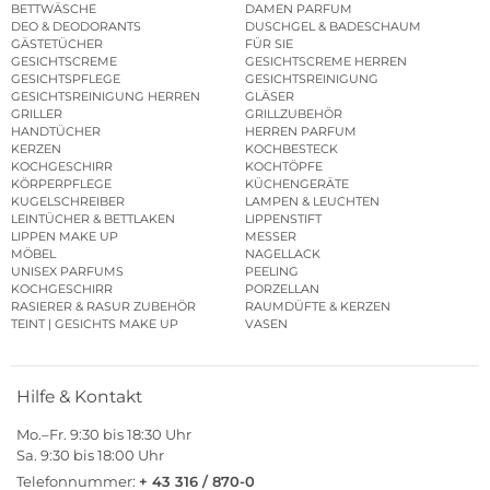
BETTWÄSCHE
DAMEN PARFUM
DEO & DEODORANTS
DUSCHGEL & BADESCHAUM
GÄSTETÜCHER
FÜR SIE
GESICHTSCREME
GESICHTSCREME HERREN
GESICHTSPFLEGE
GESICHTSREINIGUNG
GESICHTSREINIGUNG HERREN
GLÄSER
GRILLER
GRILLZUBEHÖR
HANDTÜCHER
HERREN PARFUM
KERZEN
KOCHBESTECK
KOCHGESCHIRR
KOCHTÖPFE
KÖRPERPFLEGE
KÜCHENGERÄTE
KUGELSCHREIBER
LAMPEN & LEUCHTEN
LEINTÜCHER & BETTLAKEN
LIPPENSTIFT
LIPPEN MAKE UP
MESSER
MÖBEL
NAGELLACK
UNISEX PARFUMS
PEELING
KOCHGESCHIRR
PORZELLAN
RASIERER & RASUR ZUBEHÖR
RAUMDÜFTE & KERZEN
TEINT | GESICHTS MAKE UP
VASEN
Hilfe & Kontakt
Mo.–Fr. 9:30 bis 18:30 Uhr
Sa. 9:30 bis 18:00 Uhr
Telefonnummer:
+ 43 316 / 870-0