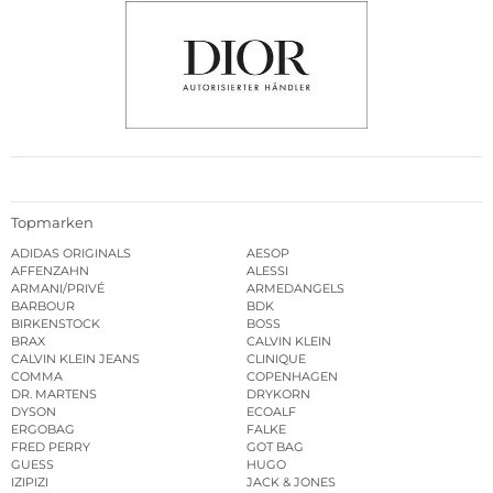
Topmarken
ADIDAS ORIGINALS
AESOP
AFFENZAHN
ALESSI
ARMANI/PRIVÉ
ARMEDANGELS
BARBOUR
BDK
BIRKENSTOCK
BOSS
BRAX
CALVIN KLEIN
CALVIN KLEIN JEANS
CLINIQUE
COMMA
COPENHAGEN
DR. MARTENS
DRYKORN
DYSON
ECOALF
ERGOBAG
FALKE
FRED PERRY
GOT BAG
GUESS
HUGO
IZIPIZI
JACK & JONES