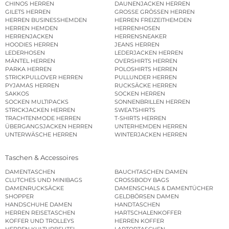
CHINOS HERREN
DAUNENJACKEN HERREN
GILETS HERREN
GROSSE GRÖSSEN HERREN
HERREN BUSINESSHEMDEN
HERREN FREIZEITHEMDEN
HERREN HEMDEN
HERRENHOSEN
HERRENJACKEN
HERRENSNEAKER
HOODIES HERREN
JEANS HERREN
LEDERHOSEN
LEDERJACKEN HERREN
MÄNTEL HERREN
OVERSHIRTS HERREN
PARKA HERREN
POLOSHIRTS HERREN
STRICKPULLOVER HERREN
PULLUNDER HERREN
PYJAMAS HERREN
RUCKSÄCKE HERREN
SAKKOS
SOCKEN HERREN
SOCKEN MULTIPACKS
SONNENBRILLEN HERREN
STRICKJACKEN HERREN
SWEATSHIRTS
TRACHTENMODE HERREN
T-SHIRTS HERREN
ÜBERGANGSJACKEN HERREN
UNTERHEMDEN HERREN
UNTERWÄSCHE HERREN
WINTERJACKEN HERREN
Taschen & Accessoires
DAMENTASCHEN
BAUCHTASCHEN DAMEN
CLUTCHES UND MINIBAGS
CROSSBODY BAGS
DAMENRUCKSÄCKE
DAMENSCHALS & DAMENTÜCHER
SHOPPER
GELDBÖRSEN DAMEN
HANDSCHUHE DAMEN
HANDTASCHEN
HERREN REISETASCHEN
HARTSCHALENKOFFER
KOFFER UND TROLLEYS
HERREN KOFFER
HERREN KULTURBEUTEL
LAPTOPTASCHEN