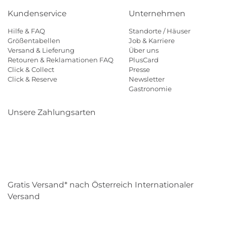
Kundenservice
Unternehmen
Hilfe & FAQ
Standorte / Häuser
Größentabellen
Job & Karriere
Versand & Lieferung
Über uns
Retouren & Reklamationen FAQ
PlusCard
Click & Collect
Presse
Click & Reserve
Newsletter
Gastronomie
Unsere Zahlungsarten
Klarna
Paypal
Mastercard
Visa
Diners
Eps
Shop
Applepay
Amazon
Gratis Versand* nach Österreich Internationaler
Versand