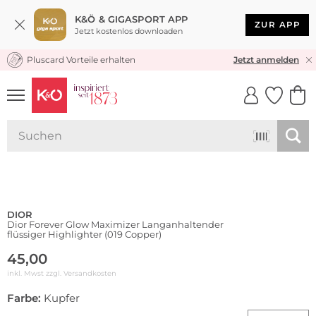
K&Ö & GIGASPORT APP
ZUR APP
Jetzt kostenlos downloaden
Pluscard Vorteile erhalten
KOSTENLOSER VERSAND* & RÜCKVERSAND
Jetzt anmelden
UNSERE APP
CLICK &
CLICK &
COLLECT
RESERVE
DIOR
Dior Forever Glow Maximizer Langanhaltender
flüssiger Highlighter (019 Copper)
45,00
inkl. Mwst zzgl.
Versandkosten
Farbe:
Kupfer