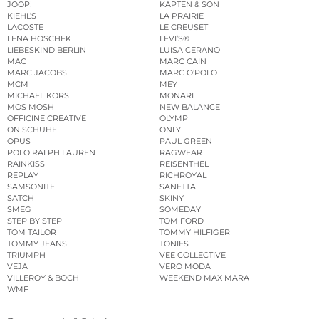
JOOP!
KAPTEN & SON
KIEHL’S
LA PRAIRIE
LACOSTE
LE CREUSET
LENA HOSCHEK
LEVI’S®
LIEBESKIND BERLIN
LUISA CERANO
MAC
MARC CAIN
MARC JACOBS
MARC O’POLO
MCM
MEY
MICHAEL KORS
MONARI
MOS MOSH
NEW BALANCE
OFFICINE CREATIVE
OLYMP
ON SCHUHE
ONLY
OPUS
PAUL GREEN
POLO RALPH LAUREN
RAGWEAR
RAINKISS
REISENTHEL
REPLAY
RICHROYAL
SAMSONITE
SANETTA
SATCH
SKINY
SMEG
SOMEDAY
STEP BY STEP
TOM FORD
TOM TAILOR
TOMMY HILFIGER
TOMMY JEANS
TONIES
TRIUMPH
VEE COLLECTIVE
VEJA
VERO MODA
VILLEROY & BOCH
WEEKEND MAX MARA
WMF