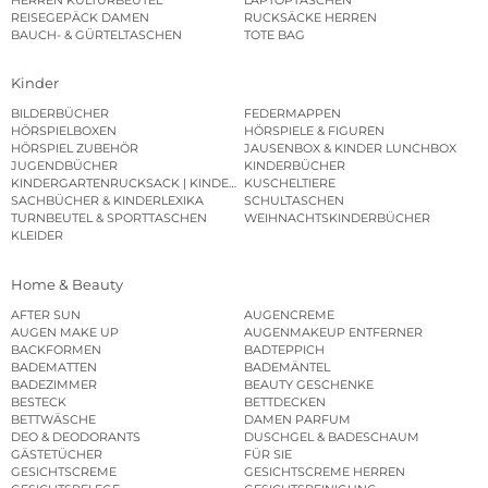
REISEGEPÄCK DAMEN
RUCKSÄCKE HERREN
BAUCH- & GÜRTELTASCHEN
TOTE BAG
Kinder
BILDERBÜCHER
FEDERMAPPEN
HÖRSPIELBOXEN
HÖRSPIELE & FIGUREN
HÖRSPIEL ZUBEHÖR
JAUSENBOX & KINDER LUNCHBOX
JUGENDBÜCHER
KINDERBÜCHER
KINDERGARTENRUCKSACK | KINDERGARTENBEUTEL
KUSCHELTIERE
SACHBÜCHER & KINDERLEXIKA
SCHULTASCHEN
TURNBEUTEL & SPORTTASCHEN
WEIHNACHTSKINDERBÜCHER
KLEIDER
Home & Beauty
AFTER SUN
AUGENCREME
AUGEN MAKE UP
AUGENMAKEUP ENTFERNER
BACKFORMEN
BADTEPPICH
BADEMATTEN
BADEMÄNTEL
BADEZIMMER
BEAUTY GESCHENKE
BESTECK
BETTDECKEN
BETTWÄSCHE
DAMEN PARFUM
DEO & DEODORANTS
DUSCHGEL & BADESCHAUM
GÄSTETÜCHER
FÜR SIE
GESICHTSCREME
GESICHTSCREME HERREN