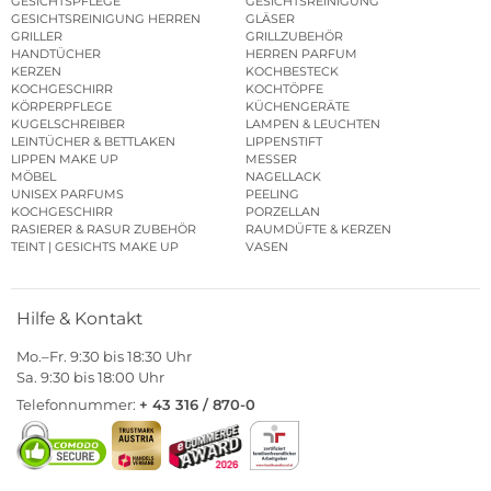
GESICHTSPFLEGE
GESICHTSREINIGUNG
GESICHTSREINIGUNG HERREN
GLÄSER
GRILLER
GRILLZUBEHÖR
HANDTÜCHER
HERREN PARFUM
KERZEN
KOCHBESTECK
KOCHGESCHIRR
KOCHTÖPFE
KÖRPERPFLEGE
KÜCHENGERÄTE
KUGELSCHREIBER
LAMPEN & LEUCHTEN
LEINTÜCHER & BETTLAKEN
LIPPENSTIFT
LIPPEN MAKE UP
MESSER
MÖBEL
NAGELLACK
UNISEX PARFUMS
PEELING
KOCHGESCHIRR
PORZELLAN
RASIERER & RASUR ZUBEHÖR
RAUMDÜFTE & KERZEN
TEINT | GESICHTS MAKE UP
VASEN
Hilfe & Kontakt
Mo.–Fr. 9:30 bis 18:30 Uhr
Sa. 9:30 bis 18:00 Uhr
Telefonnummer:
+ 43 316 / 870-0