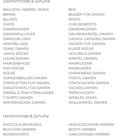
Damenmode & Schuhe
BALLOON / BARREL JEANS
BHS
BIKINIS
BLAZER FÜR DAMEN
BLUSEN
BOOTS
CAPES
CHELSEABOOTS
DAMENHOSEN
DAMENKLEIDER
DAMENPULLOVER
DAUNENMÄNTEL DAMEN
DIRNDLBLUSEN
GROSSE GRÖSSEN DAMEN
HEMDBLUSEN
JACKEN FÜR DAMEN
JEANS DAMEN
KURZE RÖCKE
LANGE RÖCKE
LEGGINGS DAMEN
LOUNGEWEAR
MÄNTEL DAMEN
MARLENEHOSE
MAXIKLEIDER
MIDI RÖCKE
MIDIKLEIDER
RÖCKE
SHAPEWEAR DAMEN
SONNENBRILLEN DAMEN
STIEFEL DAMEN
STIEFELETTEN FÜR DAMEN
STRICKJACKEN DAMEN
SWEATSHIRTS FÜR DAMEN
SOCKEN DAMEN
DIRNDL & TRACHTENKLEIDER
TRENCHCOATS
T-SHIRTS DAMEN
WIDELEG JEANS
WINTERJACKEN DAMEN
WOLLMÄNTEL DAMEN
Herrenmode & Schuhe
ANZÜGE & SMOKINGS
ANZUGSSCHUHE HERREN
BLOUSON HERREN
BOOTS HERREN
BOXERSHORTS
CARGOHOSEN HERREN