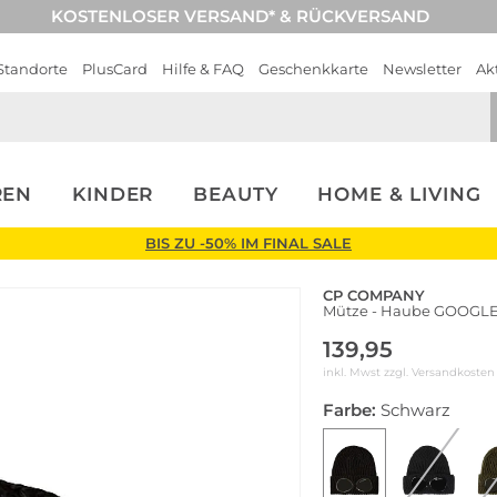
KOSTENLOSER VERSAND* & RÜCKVERSAND
Standorte
PlusCard
Hilfe & FAQ
Geschenkkarte
Newsletter
Ak
REN
KINDER
BEAUTY
HOME & LIVING
BIS ZU -50% IM FINAL SALE
CP COMPANY
Mütze - Haube GOOGL
139,95
inkl. Mwst zzgl.
Versandkosten
Farbe:
Schwarz