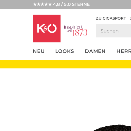
★★★★★ 4,8 / 5,0 STERNE
ZU GIGASPORT
FASHION-
UNSERE APP
CLICK &
CLICK &
TRENDS
COLLECT
RESERVE
NEU
LOOKS
DAMEN
HER