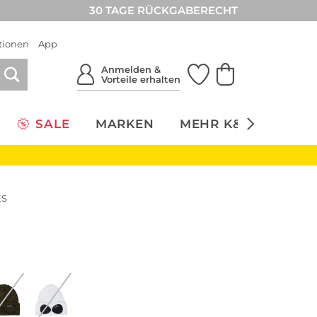
30 TAGE RÜCKGABERECHT
tionen
App
Anmelden &
Vorteile erhalten
SALE
MARKEN
MEHR K&Ö
NACH
ES