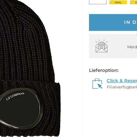
DEAL
D
IN 
Meld
Lieferoption:
Click & Rese
Filialverfügba