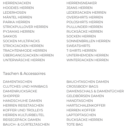
HERRENJACKEN
HERRENSNEAKER
HOODIES HERREN
JEANS HERREN
LEDERHOSEN
LEDERJACKEN HERREN
MÄNTEL HERREN
OVERSHIRTS HERREN
PARKA HERREN
POLOSHIRTS HERREN
STRICKPULLOVER HERREN
PULLUNDER HERREN
PYJAMAS HERREN
RUCKSÄCKE HERREN
SAKKOS
SOCKEN HERREN
SOCKEN MULTIPACKS
SONNENBRILLEN HERREN
STRICKJACKEN HERREN
SWEATSHIRTS
TRACHTENMODE HERREN
T-SHIRTS HERREN
ÜBERGANGSJACKEN HERREN
UNTERHEMDEN HERREN
UNTERWÄSCHE HERREN
WINTERJACKEN HERREN
Taschen & Accessoires
DAMENTASCHEN
BAUCHTASCHEN DAMEN
CLUTCHES UND MINIBAGS
CROSSBODY BAGS
DAMENRUCKSÄCKE
DAMENSCHALS & DAMENTÜCHER
SHOPPER
GELDBÖRSEN DAMEN
HANDSCHUHE DAMEN
HANDTASCHEN
HERREN REISETASCHEN
HARTSCHALENKOFFER
KOFFER UND TROLLEYS
HERREN KOFFER
HERREN KULTURBEUTEL
LAPTOPTASCHEN
REISEGEPÄCK DAMEN
RUCKSÄCKE HERREN
BAUCH- & GÜRTELTASCHEN
TOTE BAG