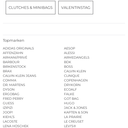
CLUTCHES & MINIBAGS
VALENTINSTAG
Topmarken
ADIDAS ORIGINALS
AESOP
AFFENZAHN
ALESSI
ARMANI/PRIVÉ
ARMEDANGELS
BARBOUR
BDK
BIRKENSTOCK
BOSS
BRAX
CALVIN KLEIN
CALVIN KLEIN JEANS
CLINIQUE
COMMA
COPENHAGEN
DR. MARTENS
DRYKORN
DYSON
ECOALF
ERGOBAG
FALKE
FRED PERRY
GOT BAG
GUESS
HUGO
IZIPIZI
JACK & JONES
JOOP!
KAPTEN & SON
KIEHL’S
LA PRAIRIE
LACOSTE
LE CREUSET
LENA HOSCHEK
LEVI’S®