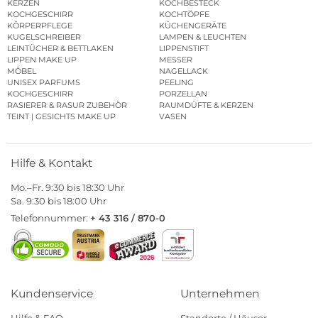
KERZEN
KOCHBESTECK
KOCHGESCHIRR
KOCHTÖPFE
KÖRPERPFLEGE
KÜCHENGERÄTE
KUGELSCHREIBER
LAMPEN & LEUCHTEN
LEINTÜCHER & BETTLAKEN
LIPPENSTIFT
LIPPEN MAKE UP
MESSER
MÖBEL
NAGELLACK
UNISEX PARFUMS
PEELING
KOCHGESCHIRR
PORZELLAN
RASIERER & RASUR ZUBEHÖR
RAUMDÜFTE & KERZEN
TEINT | GESICHTS MAKE UP
VASEN
Hilfe & Kontakt
Mo.–Fr. 9:30 bis 18:30 Uhr
Sa. 9:30 bis 18:00 Uhr
Telefonnummer:
+ 43 316 / 870-0
Kundenservice
Unternehmen