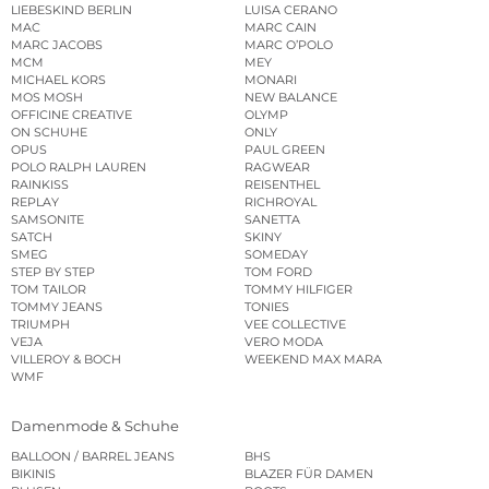
LIEBESKIND BERLIN
LUISA CERANO
MAC
MARC CAIN
MARC JACOBS
MARC O’POLO
MCM
MEY
MICHAEL KORS
MONARI
MOS MOSH
NEW BALANCE
OFFICINE CREATIVE
OLYMP
ON SCHUHE
ONLY
OPUS
PAUL GREEN
POLO RALPH LAUREN
RAGWEAR
RAINKISS
REISENTHEL
REPLAY
RICHROYAL
SAMSONITE
SANETTA
SATCH
SKINY
SMEG
SOMEDAY
STEP BY STEP
TOM FORD
TOM TAILOR
TOMMY HILFIGER
TOMMY JEANS
TONIES
TRIUMPH
VEE COLLECTIVE
VEJA
VERO MODA
VILLEROY & BOCH
WEEKEND MAX MARA
WMF
Damenmode & Schuhe
BALLOON / BARREL JEANS
BHS
BIKINIS
BLAZER FÜR DAMEN