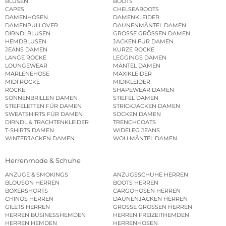
BLUSEN
BOOTS
CAPES
CHELSEABOOTS
DAMENHOSEN
DAMENKLEIDER
DAMENPULLOVER
DAUNENMÄNTEL DAMEN
DIRNDLBLUSEN
GROSSE GRÖSSEN DAMEN
HEMDBLUSEN
JACKEN FÜR DAMEN
JEANS DAMEN
KURZE RÖCKE
LANGE RÖCKE
LEGGINGS DAMEN
LOUNGEWEAR
MÄNTEL DAMEN
MARLENEHOSE
MAXIKLEIDER
MIDI RÖCKE
MIDIKLEIDER
RÖCKE
SHAPEWEAR DAMEN
SONNENBRILLEN DAMEN
STIEFEL DAMEN
STIEFELETTEN FÜR DAMEN
STRICKJACKEN DAMEN
SWEATSHIRTS FÜR DAMEN
SOCKEN DAMEN
DIRNDL & TRACHTENKLEIDER
TRENCHCOATS
T-SHIRTS DAMEN
WIDELEG JEANS
WINTERJACKEN DAMEN
WOLLMÄNTEL DAMEN
Herrenmode & Schuhe
ANZÜGE & SMOKINGS
ANZUGSSCHUHE HERREN
BLOUSON HERREN
BOOTS HERREN
BOXERSHORTS
CARGOHOSEN HERREN
CHINOS HERREN
DAUNENJACKEN HERREN
GILETS HERREN
GROSSE GRÖSSEN HERREN
HERREN BUSINESSHEMDEN
HERREN FREIZEITHEMDEN
HERREN HEMDEN
HERRENHOSEN