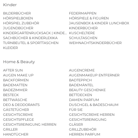
Kinder
BILDERBÜCHER
FEDERMAPPEN
HÖRSPIELBOXEN
HÖRSPIELE & FIGUREN
HÖRSPIEL ZUBEHÖR
JAUSENBOX & KINDER LUNCHBOX
JUGENDBÜCHER
KINDERBÜCHER
KINDERGARTENRUCKSACK | KINDERGARTENBEUTEL
KUSCHELTIERE
SACHBÜCHER & KINDERLEXIKA
SCHULTASCHEN
TURNBEUTEL & SPORTTASCHEN
WEIHNACHTSKINDERBÜCHER
KLEIDER
Home & Beauty
AFTER SUN
AUGENCREME
AUGEN MAKE UP
AUGENMAKEUP ENTFERNER
BACKFORMEN
BADTEPPICH
BADEMATTEN
BADEMÄNTEL
BADEZIMMER
BEAUTY GESCHENKE
BESTECK
BETTDECKEN
BETTWÄSCHE
DAMEN PARFUM
DEO & DEODORANTS
DUSCHGEL & BADESCHAUM
GÄSTETÜCHER
FÜR SIE
GESICHTSCREME
GESICHTSCREME HERREN
GESICHTSPFLEGE
GESICHTSREINIGUNG
GESICHTSREINIGUNG HERREN
GLÄSER
GRILLER
GRILLZUBEHÖR
HANDTÜCHER
HERREN PARFUM