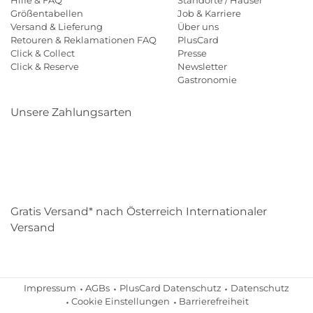
Hilfe & FAQ
Standorte / Häuser
Größentabellen
Job & Karriere
Versand & Lieferung
Über uns
Retouren & Reklamationen FAQ
PlusCard
Click & Collect
Presse
Click & Reserve
Newsletter
Gastronomie
Unsere Zahlungsarten
Klarna
Paypal
Mastercard
Visa
Diners
Eps
Shop
Applepay
Amazon
Gratis Versand* nach Österreich Internationaler
Versand
Impressum
AGBs
PlusCard Datenschutz
Datenschutz
Cookie Einstellungen
Barrierefreiheit