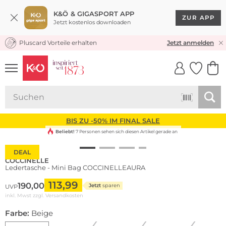
K&Ö & GIGASPORT APP
ZUR APP
Jetzt kostenlos downloaden
Pluscard Vorteile erhalten
KOSTENLOSER VERSAND* & RÜCKVERSAND
Jetzt anmelden
UNSERE APP
CLICK &
CLICK &
COLLECT
RESERVE
BIS ZU -50% IM FINAL SALE
Beliebt!
7 Personen sehen sich diesen Artikel gerade an
DEAL
COCCINELLE
Ledertasche - Mini Bag COCCINELLEAURA
113,99
190,00
Jetzt
sparen
UVP
inkl. Mwst zzgl.
Versandkosten
Farbe:
Beige