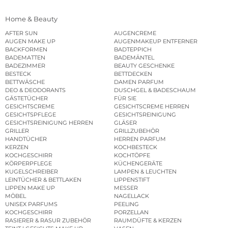
Home & Beauty
AFTER SUN
AUGENCREME
AUGEN MAKE UP
AUGENMAKEUP ENTFERNER
BACKFORMEN
BADTEPPICH
BADEMATTEN
BADEMÄNTEL
BADEZIMMER
BEAUTY GESCHENKE
BESTECK
BETTDECKEN
BETTWÄSCHE
DAMEN PARFUM
DEO & DEODORANTS
DUSCHGEL & BADESCHAUM
GÄSTETÜCHER
FÜR SIE
GESICHTSCREME
GESICHTSCREME HERREN
GESICHTSPFLEGE
GESICHTSREINIGUNG
GESICHTSREINIGUNG HERREN
GLÄSER
GRILLER
GRILLZUBEHÖR
HANDTÜCHER
HERREN PARFUM
KERZEN
KOCHBESTECK
KOCHGESCHIRR
KOCHTÖPFE
KÖRPERPFLEGE
KÜCHENGERÄTE
KUGELSCHREIBER
LAMPEN & LEUCHTEN
LEINTÜCHER & BETTLAKEN
LIPPENSTIFT
LIPPEN MAKE UP
MESSER
MÖBEL
NAGELLACK
UNISEX PARFUMS
PEELING
KOCHGESCHIRR
PORZELLAN
RASIERER & RASUR ZUBEHÖR
RAUMDÜFTE & KERZEN