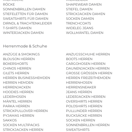
RÖCKE
SHAPEWEAR DAMEN
SONNENBRILLEN DAMEN
STIEFEL DAMEN
STIEFELETTEN FÜR DAMEN
STRICKJACKEN DAMEN
SWEATSHIRTS FÜR DAMEN
SOCKEN DAMEN
DIRNDL & TRACHTENKLEIDER
TRENCHCOATS
T-SHIRTS DAMEN
WIDELEG JEANS
WINTERJACKEN DAMEN
WOLLMÄNTEL DAMEN
Herrenmode & Schuhe
ANZÜGE & SMOKINGS
ANZUGSSCHUHE HERREN
BLOUSON HERREN
BOOTS HERREN
BOXERSHORTS
CARGOHOSEN HERREN
CHINOS HERREN
DAUNENJACKEN HERREN
GILETS HERREN
GROSSE GRÖSSEN HERREN
HERREN BUSINESSHEMDEN
HERREN FREIZEITHEMDEN
HERREN HEMDEN
HERRENHOSEN
HERRENJACKEN
HERRENSNEAKER
HOODIES HERREN
JEANS HERREN
LEDERHOSEN
LEDERJACKEN HERREN
MÄNTEL HERREN
OVERSHIRTS HERREN
PARKA HERREN
POLOSHIRTS HERREN
STRICKPULLOVER HERREN
PULLUNDER HERREN
PYJAMAS HERREN
RUCKSÄCKE HERREN
SAKKOS
SOCKEN HERREN
SOCKEN MULTIPACKS
SONNENBRILLEN HERREN
STRICKJACKEN HERREN
SWEATSHIRTS