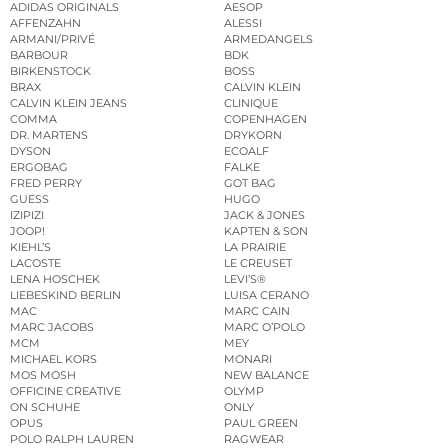
ADIDAS ORIGINALS
AESOP
AFFENZAHN
ALESSI
ARMANI/PRIVÉ
ARMEDANGELS
BARBOUR
BDK
BIRKENSTOCK
BOSS
BRAX
CALVIN KLEIN
CALVIN KLEIN JEANS
CLINIQUE
COMMA
COPENHAGEN
DR. MARTENS
DRYKORN
DYSON
ECOALF
ERGOBAG
FALKE
FRED PERRY
GOT BAG
GUESS
HUGO
IZIPIZI
JACK & JONES
JOOP!
KAPTEN & SON
KIEHL’S
LA PRAIRIE
LACOSTE
LE CREUSET
LENA HOSCHEK
LEVI’S®
LIEBESKIND BERLIN
LUISA CERANO
MAC
MARC CAIN
MARC JACOBS
MARC O’POLO
MCM
MEY
MICHAEL KORS
MONARI
MOS MOSH
NEW BALANCE
OFFICINE CREATIVE
OLYMP
ON SCHUHE
ONLY
OPUS
PAUL GREEN
POLO RALPH LAUREN
RAGWEAR