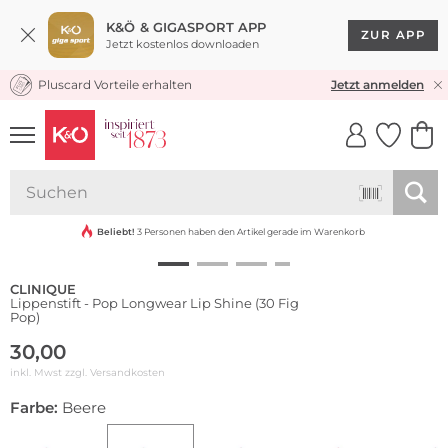
K&Ö & GIGASPORT APP
ZUR APP
Jetzt kostenlos downloaden
Pluscard Vorteile erhalten
KOSTENLOSER VERSAND* & RÜCKVERSAND
Jetzt anmelden
UNSERE APP
CLICK &
CLICK &
COLLECT
RESERVE
Beliebt!
3 Personen haben den Artikel gerade im Warenkorb
CLINIQUE
Lippenstift - Pop Longwear Lip Shine (30 Fig
Pop)
30,00
inkl. Mwst zzgl.
Versandkosten
Farbe:
Beere