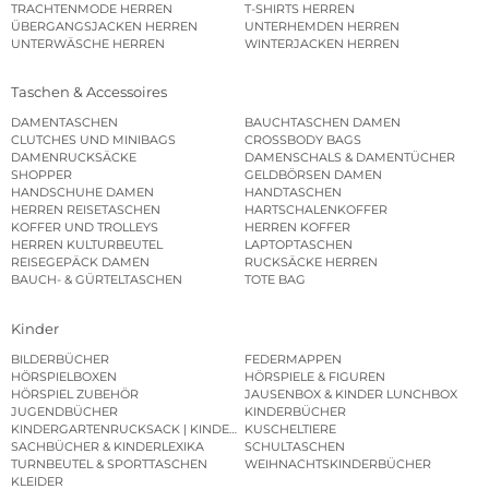
TRACHTENMODE HERREN
T-SHIRTS HERREN
ÜBERGANGSJACKEN HERREN
UNTERHEMDEN HERREN
UNTERWÄSCHE HERREN
WINTERJACKEN HERREN
Taschen & Accessoires
DAMENTASCHEN
BAUCHTASCHEN DAMEN
CLUTCHES UND MINIBAGS
CROSSBODY BAGS
DAMENRUCKSÄCKE
DAMENSCHALS & DAMENTÜCHER
SHOPPER
GELDBÖRSEN DAMEN
HANDSCHUHE DAMEN
HANDTASCHEN
HERREN REISETASCHEN
HARTSCHALENKOFFER
KOFFER UND TROLLEYS
HERREN KOFFER
HERREN KULTURBEUTEL
LAPTOPTASCHEN
REISEGEPÄCK DAMEN
RUCKSÄCKE HERREN
BAUCH- & GÜRTELTASCHEN
TOTE BAG
Kinder
BILDERBÜCHER
FEDERMAPPEN
HÖRSPIELBOXEN
HÖRSPIELE & FIGUREN
HÖRSPIEL ZUBEHÖR
JAUSENBOX & KINDER LUNCHBOX
JUGENDBÜCHER
KINDERBÜCHER
KINDERGARTENRUCKSACK | KINDERGARTENBEUTEL
KUSCHELTIERE
SACHBÜCHER & KINDERLEXIKA
SCHULTASCHEN
TURNBEUTEL & SPORTTASCHEN
WEIHNACHTSKINDERBÜCHER
KLEIDER