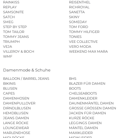
RAINKISS
REISENTHEL
REPLAY
RICHROYAL
SAMSONITE
SANETTA
SATCH
SKINY
SMEG
SOMEDAY
STEP BY STEP
TOM FORD
TOM TAILOR
TOMMY HILFIGER
TOMMY JEANS
TONIES
TRIUMPH
VEE COLLECTIVE
VEJA
VERO MODA
VILLEROY & BOCH
WEEKEND MAX MARA
WMF
Damenmode & Schuhe
BALLOON / BARREL JEANS
BHS
BIKINIS
BLAZER FÜR DAMEN
BLUSEN
BOOTS
CAPES
CHELSEABOOTS
DAMENHOSEN
DAMENKLEIDER
DAMENPULLOVER
DAUNENMÄNTEL DAMEN
DIRNDLBLUSEN
GROSSE GRÖSSEN DAMEN
HEMDBLUSEN
JACKEN FÜR DAMEN
JEANS DAMEN
KURZE RÖCKE
LANGE RÖCKE
LEGGINGS DAMEN
LOUNGEWEAR
MÄNTEL DAMEN
MARLENEHOSE
MAXIKLEIDER
MIDI RÖCKE
MIDIKLEIDER